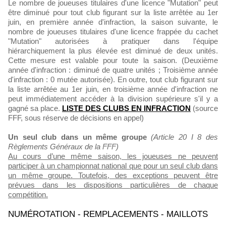
Le nombre de joueuses titulaires d'une licence "Mutation" peut
être diminué pour tout club figurant sur la liste arrêtée au 1er
juin, en première année d'infraction, la saison suivante, le
nombre de joueuses titulaires d'une licence frappée du cachet
"Mutation" autorisées à pratiquer dans l'équipe
hiérarchiquement la plus élevée est diminué de deux unités.
Cette mesure est valable pour toute la saison. (Deuxième
année d'infraction : diminué de quatre unités ; Troisième année
d'infraction : 0 mutée autorisée). En outre, tout club figurant sur
la liste arrêtée au 1er juin, en troisième année d'infraction ne
peut immédiatement accéder à la division supérieure s'il y a
gagné sa place.
LISTE DES CLUBS EN INFRACTION
(source
FFF, sous réserve de décisions en appel)
Un seul club dans un même groupe
(Article 20 I 8 des
Règlements Généraux de la FFF)
Au cours d’une même saison, les joueuses ne peuvent
participer à un championnat national que pour un seul club dans
un même groupe. Toutefois, des exceptions peuvent être
prévues dans les dispositions particulières de chaque
compétition.
NUMÉROTATION - REMPLACEMENTS - MAILLOTS