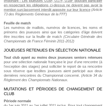
Important : Les joueuses U16F, U17F, U18F pouvant participer
en respectant les obligations ci-dessus ne doivent pas avoir la
mention surclassement interdit apposée sur leur licence
(Article
73 des Règlements Généraux de la FFF)
Feuille de match
Les numéros de maillots, numéros de licences, les noms et
prénoms des joueuses ainsi que les catégories d'âge doivent
être inscrites sur la feuille de match
(Circulaire Générale des
Championnats de France Féminin 2011-2012)
JOUEUSES RETENUES EN SÉLECTION NATIONALE
Tout club ayant au moins deux joueuses seniors retenues
pour une sélection nationale française le jour d'une rencontre (à
l'exception des stages) peut solliciter le report de sa rencontre
sous réserve que lesdites joueuses aient participé aux deux
dernières rencontres du Championnat concerné.
(Article 34 du
Règlement des Championnats Nationaux.
MUTATIONS ET PÉRIODES DE CHANGEMENT DE
CLUB
Période normale
du 1er juin 2011 au 1er juillet 2011 inclus. Pour tout changement