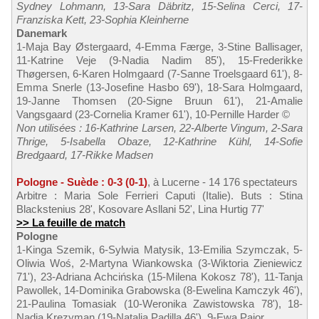
Sydney Lohmann, 13-Sara Däbritz, 15-Selina Cerci, 17-
Franziska Kett, 23-Sophia Kleinherne
Danemark
1-Maja Bay Østergaard, 4-Emma Færge, 3-Stine Ballisager,
11-Katrine Veje (9-Nadia Nadim 85'), 15-Frederikke
Thøgersen, 6-Karen Holmgaard (7-Sanne Troelsgaard 61'), 8-
Emma Snerle (13-Josefine Hasbo 69'), 18-Sara Holmgaard,
19-Janne Thomsen (20-Signe Bruun 61'), 21-Amalie
Vangsgaard (23-Cornelia Kramer 61'), 10-Pernille Harder ©
Non utilisées : 16-Kathrine Larsen, 22-Alberte Vingum, 2-Sara
Thrige, 5-Isabella Obaze, 12-Kathrine Kühl, 14-Sofie
Bredgaard, 17-Rikke Madsen
Pologne - Suède : 0-3 (0-1)
, à Lucerne - 14 176 spectateurs
Arbitre : Maria Sole Ferrieri Caputi (Italie). Buts : Stina
Blackstenius 28', Kosovare Asllani 52', Lina Hurtig 77'
>> La feuille de match
Pologne
1-Kinga Szemik, 6-Sylwia Matysik, 13-Emilia Szymczak, 5-
Oliwia Woś, 2-Martyna Wiankowska (3-Wiktoria Zieniewicz
71'), 23-Adriana Achcińska (15-Milena Kokosz 78'), 11-Tanja
Pawollek, 14-Dominika Grabowska (8-Ewelina Kamczyk 46'),
21-Paulina Tomasiak (10-Weronika Zawistowska 78'), 18-
Nadia Krezyman (19-Natalia Padilla 46'), 9-Ewa Pajor