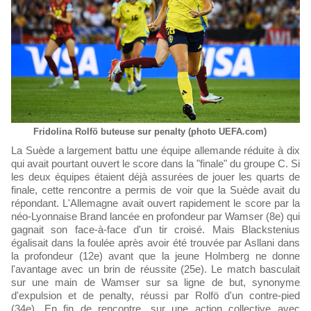
Fridolina Rolfö buteuse sur penalty (photo UEFA.com)
La Suède a largement battu une équipe allemande réduite à dix
qui avait pourtant ouvert le score dans la "finale" du groupe C. Si
les deux équipes étaient déjà assurées de jouer les quarts de
finale, cette rencontre a permis de voir que la Suède avait du
répondant. L'Allemagne avait ouvert rapidement le score par la
néo-Lyonnaise Brand lancée en profondeur par Wamser (8e) qui
gagnait son face-à-face d'un tir croisé. Mais Blackstenius
égalisait dans la foulée après avoir été trouvée par Asllani dans
la profondeur (12e) avant que la jeune Holmberg ne donne
l'avantage avec un brin de réussite (25e). Le match basculait
sur une main de Wamser sur sa ligne de but, synonyme
d'expulsion et de penalty, réussi par Rolfö d'un contre-pied
(34e). En fin de rencontre, sur une action collective avec