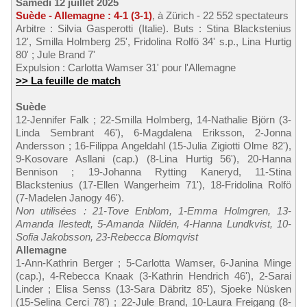
Samedi 12 juillet 2025
Suède - Allemagne : 4-1 (3-1)
, à Zürich - 22 552 spectateurs
Arbitre : Silvia Gasperotti (Italie). Buts : Stina Blackstenius
12', Smilla Holmberg 25', Fridolina Rolfö 34' s.p., Lina Hurtig
80' ; Jule Brand 7'
Expulsion : Carlotta Wamser 31' pour l'Allemagne
>> La feuille de match
Suède
12-Jennifer Falk ; 22-Smilla Holmberg, 14-Nathalie Björn (3-
Linda Sembrant 46'), 6-Magdalena Eriksson, 2-Jonna
Andersson ; 16-Filippa Angeldahl (15-Julia Zigiotti Olme 82'),
9-Kosovare Asllani (cap.) (8-Lina Hurtig 56'), 20-Hanna
Bennison ; 19-Johanna Rytting Kaneryd, 11-Stina
Blackstenius (17-Ellen Wangerheim 71'), 18-Fridolina Rolfö
(7-Madelen Janogy 46').
Non utilisées : 21-Tove Enblom, 1-Emma Holmgren, 13-
Amanda Ilestedt, 5-Amanda Nildén, 4-Hanna Lundkvist, 10-
Sofia Jakobsson, 23-Rebecca Blomqvist
Allemagne
1-Ann-Kathrin Berger ; 5-Carlotta Wamser, 6-Janina Minge
(cap.), 4-Rebecca Knaak (3-Kathrin Hendrich 46'), 2-Sarai
Linder ; Elisa Senss (13-Sara Däbritz 85'), Sjoeke Nüsken
(15-Selina Cerci 78') ; 22-Jule Brand, 10-Laura Freigang (8-