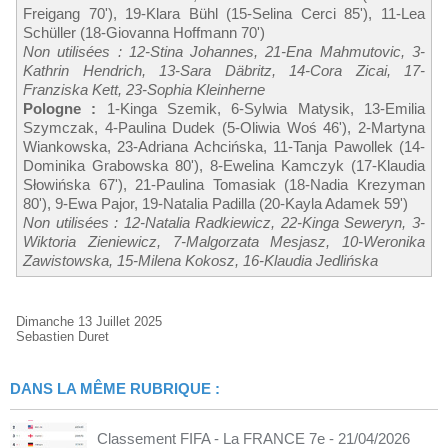
Freigang 70'), 19-Klara Bühl (15-Selina Cerci 85'), 11-Lea
Schüller (18-Giovanna Hoffmann 70')
Non utilisées : 12-Stina Johannes, 21-Ena Mahmutovic, 3-
Kathrin Hendrich, 13-Sara Däbritz, 14-Cora Zicai, 17-
Franziska Kett, 23-Sophia Kleinherne
Pologne :
1-Kinga Szemik, 6-Sylwia Matysik, 13-Emilia
Szymczak, 4-Paulina Dudek (5-Oliwia Woś 46'), 2-Martyna
Wiankowska, 23-Adriana Achcińska, 11-Tanja Pawollek (14-
Dominika Grabowska 80'), 8-Ewelina Kamczyk (17-Klaudia
Słowińska 67'), 21-Paulina Tomasiak (18-Nadia Krezyman
80'), 9-Ewa Pajor, 19-Natalia Padilla (20-Kayla Adamek 59')
Non utilisées : 12-Natalia Radkiewicz, 22-Kinga Seweryn, 3-
Wiktoria Zieniewicz, 7-Malgorzata Mesjasz, 10-Weronika
Zawistowska, 15-Milena Kokosz, 16-Klaudia Jedlińska
Dimanche 13 Juillet 2025
Sebastien Duret
DANS LA MÊME RUBRIQUE :
Classement FIFA - La FRANCE 7e
- 21/04/2026