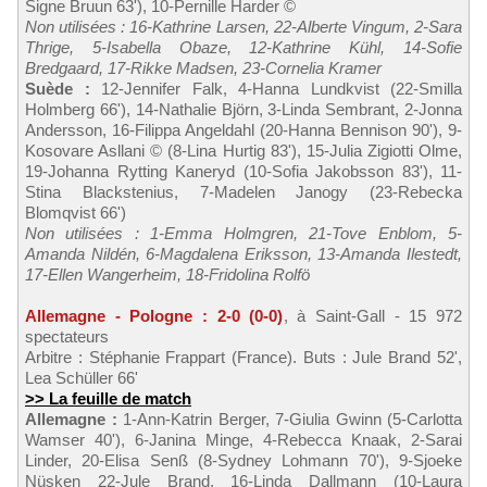
Signe Bruun 63'), 10-Pernille Harder ©
Non utilisées : 16-Kathrine Larsen, 22-Alberte Vingum, 2-Sara
Thrige, 5-Isabella Obaze, 12-Kathrine Kühl, 14-Sofie
Bredgaard, 17-Rikke Madsen, 23-Cornelia Kramer
Suède :
12-Jennifer Falk, 4-Hanna Lundkvist (22-Smilla
Holmberg 66'), 14-Nathalie Björn, 3-Linda Sembrant, 2-Jonna
Andersson, 16-Filippa Angeldahl (20-Hanna Bennison 90'), 9-
Kosovare Asllani © (8-Lina Hurtig 83'), 15-Julia Zigiotti Olme,
19-Johanna Rytting Kaneryd (10-Sofia Jakobsson 83'), 11-
Stina Blackstenius, 7-Madelen Janogy (23-Rebecka
Blomqvist 66')
Non utilisées : 1-Emma Holmgren, 21-Tove Enblom, 5-
Amanda Nildén, 6-Magdalena Eriksson, 13-Amanda Ilestedt,
17-Ellen Wangerheim, 18-Fridolina Rolfö
Allemagne - Pologne : 2-0 (0-0)
, à Saint-Gall - 15 972
spectateurs
Arbitre : Stéphanie Frappart (France). Buts : Jule Brand 52',
Lea Schüller 66'
>> La feuille de match
Allemagne :
1-Ann-Katrin Berger, 7-Giulia Gwinn (5-Carlotta
Wamser 40'), 6-Janina Minge, 4-Rebecca Knaak, 2-Sarai
Linder, 20-Elisa Senß (8-Sydney Lohmann 70'), 9-Sjoeke
Nüsken 22-Jule Brand, 16-Linda Dallmann (10-Laura