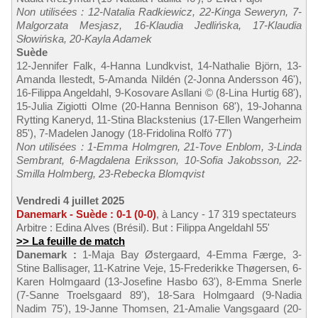
Non utilisées : 12-Natalia Radkiewicz, 22-Kinga Seweryn, 7-
Malgorzata Mesjasz, 16-Klaudia Jedlińska, 17-Klaudia
Słowińska, 20-Kayla Adamek
Suède
12-Jennifer Falk, 4-Hanna Lundkvist, 14-Nathalie Björn, 13-
Amanda Ilestedt, 5-Amanda Nildén (2-Jonna Andersson 46'),
16-Filippa Angeldahl, 9-Kosovare Asllani © (8-Lina Hurtig 68'),
15-Julia Zigiotti Olme (20-Hanna Bennison 68'), 19-Johanna
Rytting Kaneryd, 11-Stina Blackstenius (17-Ellen Wangerheim
85'), 7-Madelen Janogy (18-Fridolina Rolfö 77')
Non utilisées : 1-Emma Holmgren, 21-Tove Enblom, 3-Linda
Sembrant, 6-Magdalena Eriksson, 10-Sofia Jakobsson, 22-
Smilla Holmberg, 23-Rebecka Blomqvist
Vendredi 4 juillet 2025
Danemark - Suède : 0-1 (0-0)
, à Lancy - 17 319 spectateurs
Arbitre : Edina Alves (Brésil). But : Filippa Angeldahl 55'
>> La feuille de match
Danemark :
1-Maja Bay Østergaard, 4-Emma Færge, 3-
Stine Ballisager, 11-Katrine Veje, 15-Frederikke Thøgersen, 6-
Karen Holmgaard (13-Josefine Hasbo 63'), 8-Emma Snerle
(7-Sanne Troelsgaard 89'), 18-Sara Holmgaard (9-Nadia
Nadim 75'), 19-Janne Thomsen, 21-Amalie Vangsgaard (20-