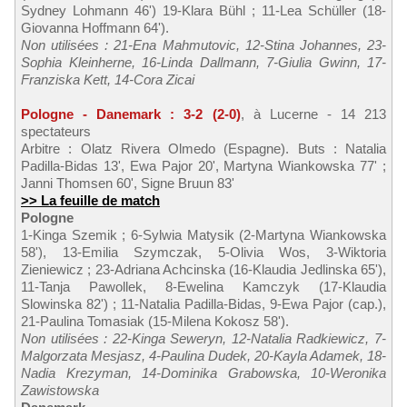
Sydney Lohmann 46') 19-Klara Bühl ; 11-Lea Schüller (18-
Giovanna Hoffmann 64').
Non utilisées : 21-Ena Mahmutovic, 12-Stina Johannes, 23-
Sophia Kleinherne, 16-Linda Dallmann, 7-Giulia Gwinn, 17-
Franziska Kett, 14-Cora Zicai
Pologne - Danemark : 3-2 (2-0)
, à Lucerne - 14 213
spectateurs
Arbitre : Olatz Rivera Olmedo (Espagne). Buts : Natalia
Padilla-Bidas 13', Ewa Pajor 20', Martyna Wiankowska 77' ;
Janni Thomsen 60', Signe Bruun 83'
>> La feuille de match
Pologne
1-Kinga Szemik ; 6-Sylwia Matysik (2-Martyna Wiankowska
58'), 13-Emilia Szymczak, 5-Olivia Wos, 3-Wiktoria
Zieniewicz ; 23-Adriana Achcinska (16-Klaudia Jedlinska 65'),
11-Tanja Pawollek, 8-Ewelina Kamczyk (17-Klaudia
Slowinska 82') ; 11-Natalia Padilla-Bidas, 9-Ewa Pajor (cap.),
21-Paulina Tomasiak (15-Milena Kokosz 58').
Non utilisées : 22-Kinga Seweryn, 12-Natalia Radkiewicz, 7-
Malgorzata Mesjasz, 4-Paulina Dudek, 20-Kayla Adamek, 18-
Nadia Krezyman, 14-Dominika Grabowska, 10-Weronika
Zawistowska