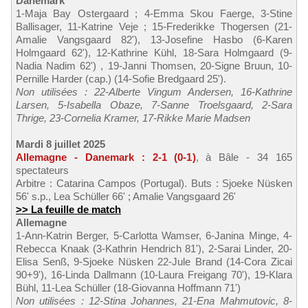
Danemark
1-Maja Bay Ostergaard ; 4-Emma Skou Faerge, 3-Stine
Ballisager, 11-Katrine Veje ; 15-Frederikke Thogersen (21-
Amalie Vangsgaard 82'), 13-Josefine Hasbo (6-Karen
Holmgaard 62'), 12-Kathrine Kühl, 18-Sara Holmgaard (9-
Nadia Nadim 62') , 19-Janni Thomsen, 20-Signe Bruun, 10-
Pernille Harder (cap.) (14-Sofie Bredgaard 25').
Non utilisées : 22-Alberte Vingum Andersen, 16-Kathrine
Larsen, 5-Isabella Obaze, 7-Sanne Troelsgaard, 2-Sara
Thrige, 23-Cornelia Kramer, 17-Rikke Marie Madsen
Mardi 8 juillet 2025
Allemagne - Danemark : 2-1 (0-1)
, à Bâle - 34 165
spectateurs
Arbitre : Catarina Campos (Portugal). Buts : Sjoeke Nüsken
56' s.p., Lea Schüller 66' ; Amalie Vangsgaard 26'
>> La feuille de match
Allemagne
1-Ann-Katrin Berger, 5-Carlotta Wamser, 6-Janina Minge, 4-
Rebecca Knaak (3-Kathrin Hendrich 81'), 2-Sarai Linder, 20-
Elisa Senß, 9-Sjoeke Nüsken 22-Jule Brand (14-Cora Zicai
90+9'), 16-Linda Dallmann (10-Laura Freigang 70'), 19-Klara
Bühl, 11-Lea Schüller (18-Giovanna Hoffmann 71')
Non utilisées : 12-Stina Johannes, 21-Ena Mahmutovic, 8-