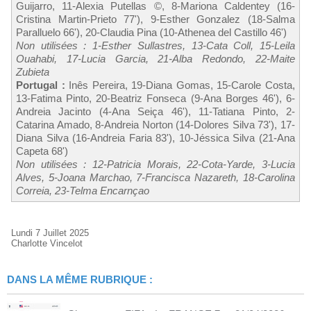
Guijarro, 11-Alexia Putellas ©, 8-Mariona Caldentey (16-
Cristina Martin-Prieto 77'), 9-Esther Gonzalez (18-Salma
Paralluelo 66'), 20-Claudia Pina (10-Athenea del Castillo 46')
Non utilisées : 1-Esther Sullastres, 13-Cata Coll, 15-Leila
Ouahabi, 17-Lucia Garcia, 21-Alba Redondo, 22-Maite
Zubieta
Portugal :
Inês Pereira, 19-Diana Gomas, 15-Carole Costa,
13-Fatima Pinto, 20-Beatriz Fonseca (9-Ana Borges 46'), 6-
Andreia Jacinto (4-Ana Seiça 46'), 11-Tatiana Pinto, 2-
Catarina Amado, 8-Andreia Norton (14-Dolores Silva 73'), 17-
Diana Silva (16-Andreia Faria 83'), 10-Jéssica Silva (21-Ana
Capeta 68')
Non utilisées : 12-Patricia Morais, 22-Cota-Yarde, 3-Lucia
Alves, 5-Joana Marchao, 7-Francisca Nazareth, 18-Carolina
Correia, 23-Telma Encarnçao
Lundi 7 Juillet 2025
Charlotte Vincelot
DANS LA MÊME RUBRIQUE :