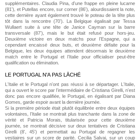
supplémentaires. Claudia Pina, d'une frappe en pleine lucarne
(81'), et Putellas encore, sur corner (86'), alourdissaient la note,
cette dernière ayant également trouvé le poteau de la tête plus
tôt dans la rencontre (70'). La Belgique égalisait par Tessa
Wullaert suite à une tête de Janice Cayman sur la barre
transversale (87'), mais le but était refusé pour hors-jeu.
Deuxième victoire en deux matchs pour l'Espagne, qui a
cependant encaissé deux buts, et deuxième défaite pour la
Belgique, les deux équipes attendent désormais le deuxième
match entre le Portugal et l'Italie pour officialiser peut-être
qualification ou élimination.
LE PORTUGAL N'A PAS LÂCHÉ
L'Italie et le Portugal n'ont pas réussi à se départager. L'Italie,
qui a ouvert le score par l'intermédiaire de Cristiana Girelli, n'est
donc pas encore qualifiée, le Portugal, en égalisant par Diana
Gomes, garde espoir avant la dernière journée.
Si la première période était plutôt équilibrée entre deux équipes
volontaires, l'Italie se montrait plus tranchante dans la zone de
vérité et Patricia Morais, titularisée pour cette deuxième
journée, se montrait décisive sur deux tentatives de Cristiana
Girelli (8', 45') et permettait au Portugal de regagner les
vestiaires sur un score de parité. Cecilia Salvai, sur un coup