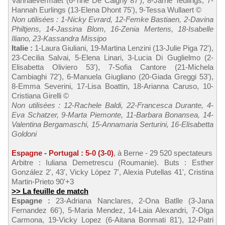
Vanhaevermaet (6-Tine De Caigny 87'), 8-Jarne Teulings, 7-
Hannah Eurlings (13-Elena Dhont 75'), 9-Tessa Wullaert ©
Non utilisées : 1-Nicky Evrard, 12-Femke Bastiaen, 2-Davina
Philtjens, 14-Jassina Blom, 16-Zenia Mertens, 18-Isabelle
Iliano, 23-Kassandra Missipo
Italie :
1-Laura Giuliani, 19-Martina Lenzini (13-Julie Piga 72'),
23-Cecilia Salvai, 5-Elena Linari, 3-Lucia Di Guglielmo (2-
Elisabetta Oliviero 53'), 7-Sofia Cantore (21-Michela
Cambiaghi 72'), 6-Manuela Giugliano (20-Giada Greggi 53'),
8-Emma Severini, 17-Lisa Boattin, 18-Arianna Caruso, 10-
Cristiana Girelli ©
Non utilisées : 12-Rachele Baldi, 22-Francesca Durante, 4-
Eva Schatzer, 9-Marta Piemonte, 11-Barbara Bonansea, 14-
Valentina Bergamaschi, 15-Annamaria Serturini, 16-Elisabetta
Goldoni
Espagne - Portugal : 5-0 (3-0)
, à Berne - 29 520 spectateurs
Arbitre : Iuliana Demetrescu (Roumanie). Buts : Esther
González 2', 43', Vicky López 7', Alexia Putellas 41', Cristina
Martin-Prieto 90'+3
>> La feuille de match
Espagne :
23-Adriana Nanclares, 2-Ona Batlle (3-Jana
Fernandez 66'), 5-Maria Mendez, 14-Laia Alexandri, 7-Olga
Carmona, 19-Vicky Lopez (6-Aitana Bonmati 81'), 12-Patri