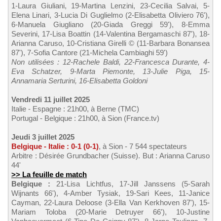
1-Laura Giuliani, 19-Martina Lenzini, 23-Cecilia Salvai, 5-
Elena Linari, 3-Lucia Di Guglielmo (2-Elisabetta Oliviero 76'),
6-Manuela Giugliano (20-Giada Greggi 59'), 8-Emma
Severini, 17-Lisa Boattin (14-Valentina Bergamaschi 87'), 18-
Arianna Caruso, 10-Cristiana Girelli © (11-Barbara Bonansea
87'), 7-Sofia Cantore (21-Michela Cambiaghi 59')
Non utilisées : 12-Rachele Baldi, 22-Francesca Durante, 4-
Eva Schatzer, 9-Marta Piemonte, 13-Julie Piga, 15-
Annamaria Serturini, 16-Elisabetta Goldoni
Vendredi 11 juillet 2025
Italie - Espagne : 21h00, à Berne (TMC)
Portugal - Belgique : 21h00, à Sion (France.tv)
Jeudi 3 juillet 2025
Belgique - Italie : 0-1 (0-1)
, à Sion - 7 544 spectateurs
Arbitre : Désirée Grundbacher (Suisse). But : Arianna Caruso
44'
>> La feuille de match
Belgique :
21-Lisa Lichtfus, 17-Jill Janssens (5-Sarah
Wijnants 66'), 4-Amber Tysiak, 19-Sari Kees, 11-Janice
Cayman, 22-Laura Deloose (3-Ella Van Kerkhoven 87'), 15-
Mariam Toloba (20-Marie Detruyer 66'), 10-Justine