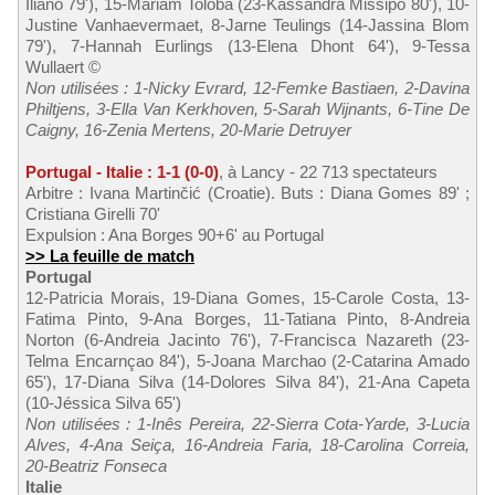
Iliano 79'), 15-Mariam Toloba (23-Kassandra Missipo 80'), 10-
Justine Vanhaevermaet, 8-Jarne Teulings (14-Jassina Blom
79'), 7-Hannah Eurlings (13-Elena Dhont 64'), 9-Tessa
Wullaert ©
Non utilisées : 1-Nicky Evrard, 12-Femke Bastiaen, 2-Davina
Philtjens, 3-Ella Van Kerkhoven, 5-Sarah Wijnants, 6-Tine De
Caigny, 16-Zenia Mertens, 20-Marie Detruyer
Portugal - Italie : 1-1 (0-0)
, à Lancy - 22 713 spectateurs
Arbitre : Ivana Martinčić (Croatie). Buts : Diana Gomes 89' ;
Cristiana Girelli 70'
Expulsion : Ana Borges 90+6' au Portugal
>> La feuille de match
Portugal
12-Patricia Morais, 19-Diana Gomes, 15-Carole Costa, 13-
Fatima Pinto, 9-Ana Borges, 11-Tatiana Pinto, 8-Andreia
Norton (6-Andreia Jacinto 76'), 7-Francisca Nazareth (23-
Telma Encarnçao 84'), 5-Joana Marchao (2-Catarina Amado
65'), 17-Diana Silva (14-Dolores Silva 84'), 21-Ana Capeta
(10-Jéssica Silva 65')
Non utilisées : 1-Inês Pereira, 22-Sierra Cota-Yarde, 3-Lucia
Alves, 4-Ana Seiça, 16-Andreia Faria, 18-Carolina Correia,
20-Beatriz Fonseca
Italie