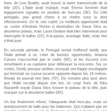
franc de Lisa Boattin, avait trouvé la barre transversale de la
tête (20'). L'Italie avait marqué, mais Emma Severini était
logiquement signalée en position de hors-jeu (36'). Du côté
portugais, pas grand chose à se mettre sous la dent
offensivement. Un tir, non cadré. La meilleure opportunité était
un centre d'Andreia Norton à destination de Diana Silva au
deuxième poteau, mais Laura Giuliani était bien intervenue pour
intercepter le ballon (23'). A la pause, avantage Italie, mais rien
n'était joué.
En seconde période, le Portugal restait inoffensif tandis que
l'Italie peinait à se créer de bonnes opportunités. Arianna
Caruso n'accrochait pas le cadre (60'), et les Azzurre s'en
remettaient à sa capitaine pour débloquer la rencontre. Sur un
contre, Girelli, presque arrêtée, envoyait une frappe enveloppée
qui terminait sa course lucarne opposée depuis les 18 mètres,
Morais ne pouvait rien faire (70'). Dix minutes plus tard, alors
que l'Italie reculait depuis son but, un coup franc de Kika
Nazareth voyait Diana Silva trouver le poteau de la tête, puis
marquer sur le deuxième ballon (80').
Un but finalement refusé, l'attaquante était hors-jeu, mais un
avertissement de taille pour les Italiennes. Qui n'allaient pas en