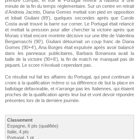
prendre compte, et voir le Portugal revenir à hauteur à une
minute de la fin du temps réglementaire. Sur un centre en retrait
d'Andreia Jacinto, Diana Gomes mettait son pied en opposition
et lobait Giuliani (89'), quelques secondes après que Carole
Costa avait trouvé la barre sur corner. Le Portugal était relancé
et mettait la pression pour aller chercher la victoire après que
Morais s'était encore montrée décisive sur une tête de Valentina
Bergamaschi (90'). Giuliani détournait un coup franc de Diana
Gomes (90+4'), Ana Borges était expulsée après avoir balancé
dans les panneaux publicitaires, Barbara Bonansea avait la
balle de la victoire (90+8'), la fin de match ne manquait pas de
piquant. Le score n'évoluait cependant pas.
Ce résultat nul fait les affaires du Portugal, qui peut continuer à
croire à la qualification même si sa différence de but la place en
ballotage défavorable, et n'arrange pas les Italiennes, qui étaient
proches de la qualification après leur but et vont devoir répondre
présentes lors de la dernière journée.
Classement
Espagne, 6 pts (qualifiée)
Italie, 4 pts
Portugal, 1 pt