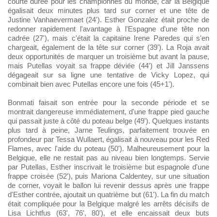
courte durée pour les championnes du monde, car la Belgique
égalisait deux minutes plus tard sur corner et une tête de
Justine Vanhaevermaet (24'). Esther Gonzalez était proche de
redonner rapidement l'avantage à l'Espagne d'une tête non
cadrée (27'), mais c'était la capitaine Irene Paredes qui s'en
chargeait, également de la tête sur corner (39'). La Roja avait
deux opportunités de marquer un troisième but avant la pause,
mais Putellas voyait sa frappe déviée (44') et Jill Janssens
dégageait sur sa ligne une tentative de Vicky Lopez, qui
combinait bien avec Putellas encore une fois (45+1').
Bonmati faisait son entrée pour la seconde période et se
montrait dangereuse immédiatement, d'une frappe pied gauche
qui passait juste à côté du poteau belge (49'). Quelques instants
plus tard à peine, Jarne Teulings, parfaitement trouvée en
profondeur par Tessa Wullaert, égalisait à nouveau pour les Red
Flames, avec l'aide du poteau (50'). Malheureusement pour la
Belgique, elle ne restait pas au niveau bien longtemps. Servie
par Putellas, Esther inscrivait le troisième but espagnole d'une
frappe croisée (52'), puis Mariona Caldentey, sur une situation
de corner, voyait le ballon lui revenir dessus après une frappe
d'Esther contrée, ajoutait un quatrième but (61'). La fin du match
était compliquée pour la Belgique malgré les arrêts décisifs de
Lisa Lichtfus (63', 76', 80'), et elle encaissait deux buts