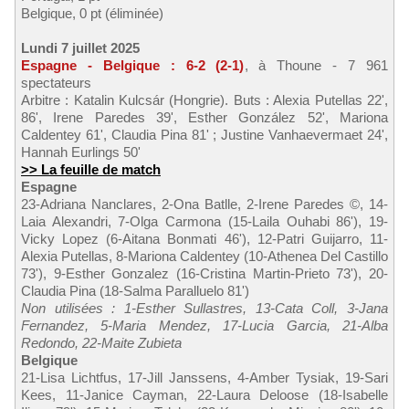
Belgique, 0 pt (éliminée)
Lundi 7 juillet 2025
Espagne - Belgique : 6-2 (2-1)
, à Thoune - 7 961
spectateurs
Arbitre : Katalin Kulcsár (Hongrie). Buts : Alexia Putellas 22',
86', Irene Paredes 39', Esther González 52', Mariona
Caldentey 61', Claudia Pina 81' ; Justine Vanhaevermaet 24',
Hannah Eurlings 50'
>> La feuille de match
Espagne
23-Adriana Nanclares, 2-Ona Batlle, 2-Irene Paredes ©, 14-
Laia Alexandri, 7-Olga Carmona (15-Laila Ouhabi 86'), 19-
Vicky Lopez (6-Aitana Bonmati 46'), 12-Patri Guijarro, 11-
Alexia Putellas, 8-Mariona Caldentey (10-Athenea Del Castillo
73'), 9-Esther Gonzalez (16-Cristina Martin-Prieto 73'), 20-
Claudia Pina (18-Salma Paralluelo 81')
Non utilisées : 1-Esther Sullastres, 13-Cata Coll, 3-Jana
Fernandez, 5-Maria Mendez, 17-Lucia Garcia, 21-Alba
Redondo, 22-Maite Zubieta
Belgique
21-Lisa Lichtfus, 17-Jill Janssens, 4-Amber Tysiak, 19-Sari
Kees, 11-Janice Cayman, 22-Laura Deloose (18-Isabelle