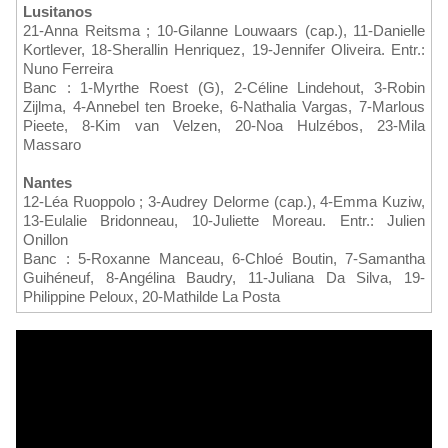
Lusitanos
21-Anna Reitsma ; 10-Gilanne Louwaars (cap.), 11-Danielle
Kortlever, 18-Sherallin Henriquez, 19-Jennifer Oliveira. Entr.:
Nuno Ferreira
Banc : 1-Myrthe Roest (G), 2-Céline Lindehout, 3-Robin
Zijlma, 4-Annebel ten Broeke, 6-Nathalia Vargas, 7-Marlous
Pieete, 8-Kim van Velzen, 20-Noa Hulzébos, 23-Mila
Massaro
Nantes
12-Léa Ruoppolo ; 3-Audrey Delorme (cap.), 4-Emma Kuziw,
13-Eulalie Bridonneau, 10-Juliette Moreau. Entr.: Julien
Onillon
Banc : 5-Roxanne Manceau, 6-Chloé Boutin, 7-Samantha
Guihéneuf, 8-Angélina Baudry, 11-Juliana Da Silva, 19-
Philippine Peloux, 20-Mathilde La Posta