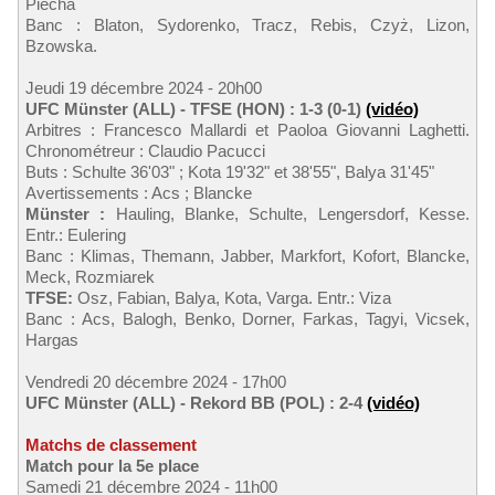
Piecha
Banc : Blaton, Sydorenko, Tracz, Rebis, Czyż, Lizon,
Bzowska.
Jeudi 19 décembre 2024 - 20h00
UFC Münster (ALL) - TFSE (HON) : 1-3 (0-1)
(vidéo)
Arbitres : Francesco Mallardi et Paoloa Giovanni Laghetti.
Chronométreur : Claudio Pacucci
Buts : Schulte 36'03" ; Kota 19'32" et 38'55", Balya 31'45"
Avertissements : Acs ; Blancke
Münster :
Hauling, Blanke, Schulte, Lengersdorf, Kesse.
Entr.: Eulering
Banc : Klimas, Themann, Jabber, Markfort, Kofort, Blancke,
Meck, Rozmiarek
TFSE:
Osz, Fabian, Balya, Kota, Varga. Entr.: Viza
Banc : Acs, Balogh, Benko, Dorner, Farkas, Tagyi, Vicsek,
Hargas
Vendredi 20 décembre 2024 - 17h00
UFC Münster (ALL) - Rekord BB (POL) : 2-4
(vidéo)
Matchs de classement
Match pour la 5e place
Samedi 21 décembre 2024 - 11h00