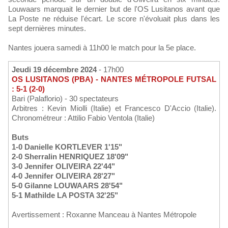
Louwaars marquait le dernier but de l'OS Lusitanos avant que
La Poste ne réduise l'écart. Le score n'évoluait plus dans les
sept dernières minutes.
Nantes jouera samedi à 11h00 le match pour la 5e place.
Jeudi 19 décembre 2024
- 17h00
OS LUSITANOS (PBA) - NANTES MÉTROPOLE FUTSAL
: 5-1 (2-0)
Bari (Palaflorio) - 30 spectateurs
Arbitres : Kevin Miolli (Italie) et Francesco D'Accio (Italie).
Chronométreur : Attilio Fabio Ventola (Italie)
Buts
1-0 Danielle KORTLEVER 1'15"
2-0 Sherralin HENRIQUEZ 18'09"
3-0 Jennifer OLIVEIRA 22'44"
4-0 Jennifer OLIVEIRA 28'27"
5-0 Gilanne LOUWAARS 28'54"
5-1 Mathilde LA POSTA 32'25"
Avertissement : Roxanne Manceau à Nantes Métropole