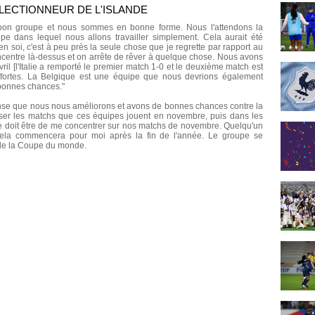
LECTIONNEUR DE L'ISLANDE
 bon groupe et nous sommes en bonne forme. Nous l'attendons la
pe dans lequel nous allons travailler simplement. Cela aurait été
n soi, c'est à peu près la seule chose que je regrette par rapport au
entre là-dessus et on arrête de rêver à quelque chose. Nous avons
avril [l'Italie a remporté le premier match 1-0 et le deuxième match est
s fortes. La Belgique est une équipe que nous devrions également
 bonnes chances."
nse que nous nous améliorons et avons de bonnes chances contre la
ser les matchs que ces équipes jouent en novembre, puis dans les
he doit être de me concentrer sur nos matchs de novembre. Quelqu'un
 cela commencera pour moi après la fin de l'année. Le groupe se
s de la Coupe du monde.