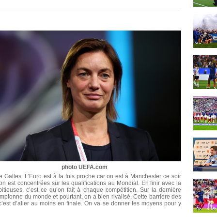
photo UEFA.com
 Galles. L’Euro est à la fois proche car on est à Manchester ce soir
n est concentrées sur les qualifications au Mondial. En finir avec la
itieuses, c’est ce qu’on fait à chaque compétition. Sur la dernière
ionne du monde et pourtant, on a bien rivalisé. Cette barrière des
f, c’est d’aller au moins en finale. On va se donner les moyens pour y