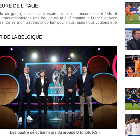
URE DE L'ITALIE
 ce genre, tous les adversaires que l'on rencontre sont forts et
où nous affronterons une équipe de qualité comme la France et avec
s. Ce sera un test très important pour nous, mais nous voulons être
R DE LA BELGIQUE
Les quatre sélectionneurs du groupe D (photo KSI)