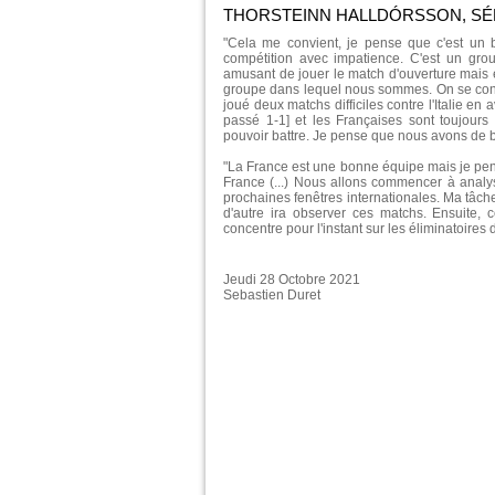
THORSTEINN HALLDÓRSSON, SÉ
"Cela me convient, je pense que c'est un
compétition avec impatience. C'est un grou
amusant de jouer le match d'ouverture mais e
groupe dans lequel nous sommes. On se conc
joué deux matchs difficiles contre l'Italie en 
passé 1-1] et les Françaises sont toujour
pouvoir battre. Je pense que nous avons de
"La France est une bonne équipe mais je pe
France (...) Nous allons commencer à analy
prochaines fenêtres internationales. Ma tâc
d'autre ira observer ces matchs. Ensuite,
concentre pour l'instant sur les éliminatoire
Jeudi 28 Octobre 2021
Sebastien Duret