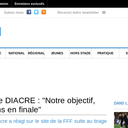
minin
Entretiens exclusifs
Suivez nous
Recevez notre newsletter
E
NATIONAL
RÉGIONAL
JEUNES
HORS STADE
PRATIQUE
S
 DIACRE : "Notre objectif,
DANS L
ns en finale"
re a réagi sur le site de la FFF suite au tirage