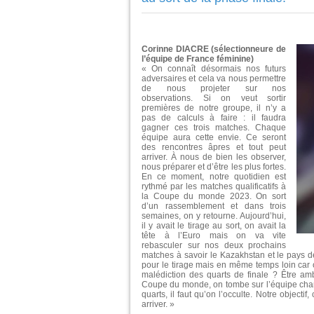
Corinne DIACRE (sélectionneure de
l’équipe de France féminine)
« On connaît désormais nos futurs
adversaires et cela va nous permettre
de nous projeter sur nos
observations. Si on veut sortir
premières de notre groupe, il n’y a
pas de calculs à faire : il faudra
gagner ces trois matches. Chaque
équipe aura cette envie. Ce seront
des rencontres âpres et tout peut
arriver. À nous de bien les observer,
nous préparer et d’être les plus fortes.
En ce moment, notre quotidien est
rythmé par les matches qualificatifs à
la Coupe du monde 2023. On sort
d’un rassemblement et dans trois
semaines, on y retourne. Aujourd’hui,
il y avait le tirage au sort, on avait la
tête à l’Euro mais on va vite
rebasculer sur nos deux prochains
matches à savoir le Kazakhstan et le pays de
pour le tirage mais en même temps loin car o
malédiction des quarts de finale ? Être amb
Coupe du monde, on tombe sur l’équipe champ
quarts, il faut qu’on l’occulte. Notre objecti
arriver. »