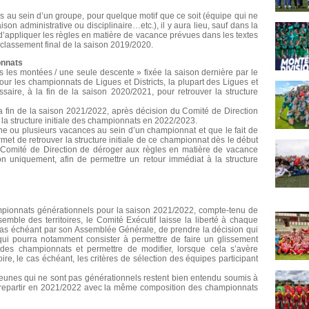
es au sein d’un groupe, pour quelque motif que ce soit (équipe qui ne
on administrative ou disciplinaire…etc.), il y aura lieu, sauf dans la
, d’appliquer les règles en matière de vacance prévues dans les textes
 classement final de la saison 2019/2020.
onnats
es les montées / une seule descente » fixée la saison dernière par le
our les championnats de Ligues et Districts, la plupart des Ligues et
ssaire, à la fin de la saison 2020/2021, pour retrouver la structure
a fin de la saison 2021/2022, après décision du Comité de Direction
 la structure initiale des championnats en 2022/2023.
une ou plusieurs vacances au sein d’un championnat et que le fait de
met de retrouver la structure initiale de ce championnat dès le début
n Comité de Direction de déroger aux règles en matière de vacance
on uniquement, afin de permettre un retour immédiat à la structure
pionnats générationnels pour la saison 2021/2022, compte-tenu de
semble des territoires, le Comité Exécutif laisse la liberté à chaque
 cas échéant par son Assemblée Générale, de prendre la décision qui
, qui pourra notamment consister à permettre de faire un glissement
des championnats et permettre de modifier, lorsque cela s’avère
ire, le cas échéant, les critères de sélection des équipes participant
jeunes qui ne sont pas générationnels restent bien entendu soumis à
oir repartir en 2021/2022 avec la même composition des championnats