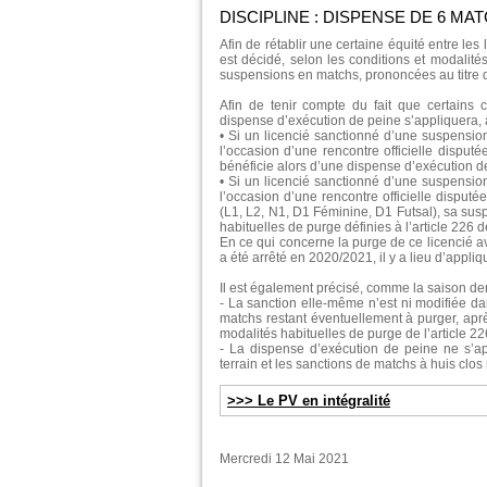
DISCIPLINE : DISPENSE DE 6 MA
Afin de rétablir une certaine équité entre le
est décidé, selon les conditions et modalité
suspensions en matchs, prononcées au titre d
Afin de tenir compte du fait que certains
dispense d’exécution de peine s’appliquera, 
• Si un licencié sanctionné d’une suspension
l’occasion d’une rencontre officielle disput
bénéficie alors d’une dispense d’exécution de
• Si un licencié sanctionné d’une suspension
l’occasion d’une rencontre officielle dispu
(L1, L2, N1, D1 Féminine, D1 Futsal), sa susp
habituelles de purge définies à l’article 22
En ce qui concerne la purge de ce licencié 
a été arrêté en 2020/2021, il y a lieu d’appli
Il est également précisé, comme la saison der
- La sanction elle-même n’est ni modifiée d
matchs restant éventuellement à purger, apr
modalités habituelles de purge de l’article 
- La dispense d’exécution de peine ne s’a
terrain et les sanctions de matchs à huis cl
>>> Le PV en intégralité
Mercredi 12 Mai 2021