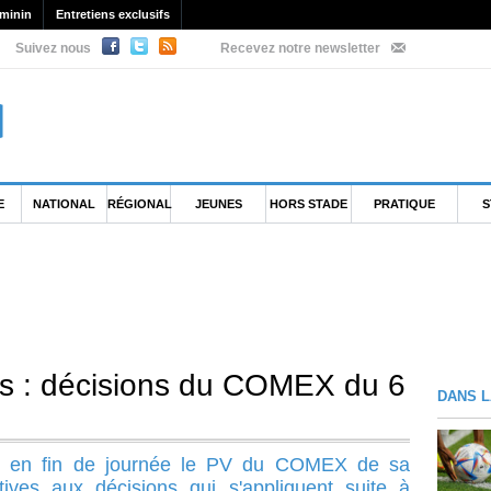
minin
Entretiens exclusifs
Suivez nous
Recevez notre newsletter
E
NATIONAL
RÉGIONAL
JEUNES
HORS STADE
PRATIQUE
S
s : décisions du COMEX du 6
DANS L
i en fin de journée le PV du COMEX de sa
ives aux décisions qui s'appliquent suite à