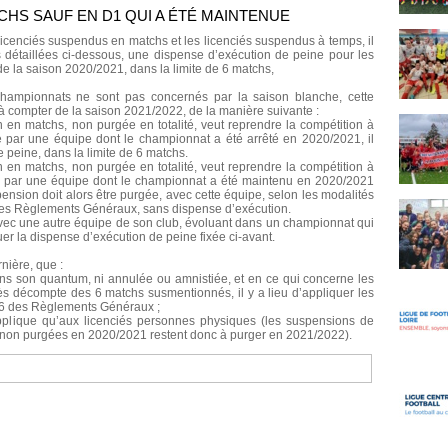
TCHS SAUF EN D1 QUI A ÉTÉ MAINTENUE
s licenciés suspendus en matchs et les licenciés suspendus à temps, il
s détaillées ci-dessous, une dispense d’exécution de peine pour les
e la saison 2020/2021, dans la limite de 6 matchs,
 championnats ne sont pas concernés par la saison blanche, cette
à compter de la saison 2021/2022, de la manière suivante :
 en matchs, non purgée en totalité, veut reprendre la compétition à
ée par une équipe dont le championnat a été arrêté en 2020/2021, il
 peine, dans la limite de 6 matchs.
 en matchs, non purgée en totalité, veut reprendre la compétition à
tée par une équipe dont le championnat a été maintenu en 2020/2021
ension doit alors être purgée, avec cette équipe, selon les modalités
6 des Règlements Généraux, sans dispense d’exécution.
avec une autre équipe de son club, évoluant dans un championnat qui
quer la dispense d’exécution de peine fixée ci-avant.
nière, que :
ans son quantum, ni annulée ou amnistiée, et en ce qui concerne les
ès décompte des 6 matchs susmentionnés, il y a lieu d’appliquer les
226 des Règlements Généraux ;
pplique qu’aux licenciés personnes physiques (les suspensions de
os non purgées en 2020/2021 restent donc à purger en 2021/2022).