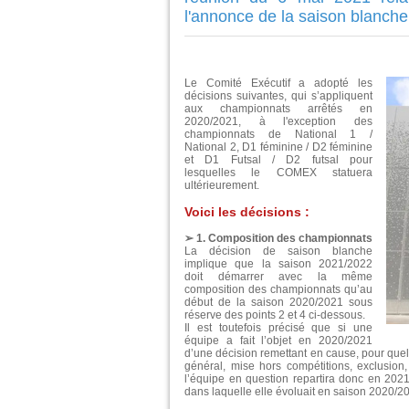
l'annonce de la saison blanche
Le Comité Exécutif a adopté les
décisions suivantes, qui s’appliquent
aux championnats arrêtés en
2020/2021, à l'exception des
championnats de National 1 /
National 2, D1 féminine / D2 féminine
et D1 Futsal / D2 futsal pour
lesquelles le COMEX statuera
ultérieurement.
Voici les décisions :
➢ 1. Composition des championnats
La décision de saison blanche
implique que la saison 2021/2022
doit démarrer avec la même
composition des championnats qu’au
début de la saison 2020/2021 sous
réserve des points 2 et 4 ci-dessous.
Il est toutefois précisé que si une
équipe a fait l’objet en 2020/2021
d’une décision remettant en cause, pour quelq
général, mise hors compétitions, exclusion,
l’équipe en question repartira donc en 2021
dans laquelle elle évoluait en saison 2020/2