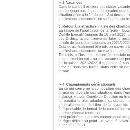
➢ 2. Vacances
Dans le cas où il existera des places vacant
se réengage pas, équipe rétrogradée pour rais
situation visée à la fin du point 3 ci-dessous
de l’instance concernée, en se fondant sur le
3. Retour à la structure initiale des champi
En raison de l’application de la règle « tout
Comité Exécutif (réunion du 16 avril 2020) p
des Districts avaient prévu de faire le néce
initiale de leurs championnats en 2021/2022.
Cela devra finalement être mis en œuvre à l
de l’instance concernée, en vue d’un retour à
Toutefois, si l’instance concernée constate 
ne pas combler cette ou ces vacances lui per
de la saison 2021/2022, il appartient à so
prévues dans ses textes, dans cette situati
initiale.
➢ 4. Championnats générationnels
En ce qui concerne la composition des cham
la grande diversité des situations dans l’en
instance, via son Comité de Direction ou le
lui paraitra la plus adaptée à sa situation
générationnel en fonction de la pyramide 
indispensable, le format de la compétition, vo
au championnat concerné.
Il est précisé que tous les championnats de 
la règle définie au point 1 ci-avant, à sav
qu’en 2020/2021.