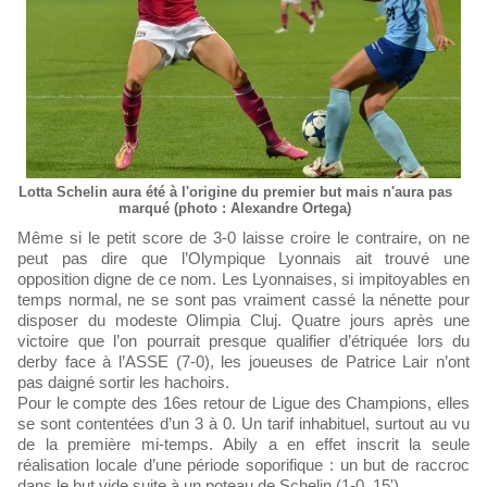
Lotta Schelin aura été à l'origine du premier but mais n'aura pas
marqué (photo : Alexandre Ortega)
Même si le petit score de 3-0 laisse croire le contraire, on ne
peut pas dire que l’Olympique Lyonnais ait trouvé une
opposition digne de ce nom. Les Lyonnaises, si impitoyables en
temps normal, ne se sont pas vraiment cassé la nénette pour
disposer du modeste Olimpia Cluj. Quatre jours après une
victoire que l’on pourrait presque qualifier d’étriquée lors du
derby face à l’ASSE (7-0), les joueuses de Patrice Lair n’ont
pas daigné sortir les hachoirs.
Pour le compte des 16es retour de Ligue des Champions, elles
se sont contentées d’un 3 à 0. Un tarif inhabituel, surtout au vu
de la première mi-temps. Abily a en effet inscrit la seule
réalisation locale d’une période soporifique : un but de raccroc
dans le but vide suite à un poteau de Schelin (1-0, 15').