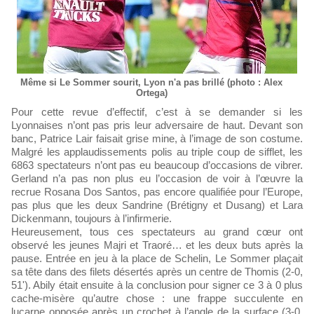
Même si Le Sommer sourit, Lyon n'a pas brillé (photo : Alex
Ortega)
Pour cette revue d’effectif, c’est à se demander si les
Lyonnaises n’ont pas pris leur adversaire de haut. Devant son
banc, Patrice Lair faisait grise mine, à l’image de son costume.
Malgré les applaudissements polis au triple coup de sifflet, les
6863 spectateurs n’ont pas eu beaucoup d’occasions de vibrer.
Gerland n’a pas non plus eu l’occasion de voir à l’œuvre la
recrue Rosana Dos Santos, pas encore qualifiée pour l’Europe,
pas plus que les deux Sandrine (Brétigny et Dusang) et Lara
Dickenmann, toujours à l’infirmerie.
Heureusement, tous ces spectateurs au grand cœur ont
observé les jeunes Majri et Traoré… et les deux buts après la
pause. Entrée en jeu à la place de Schelin, Le Sommer plaçait
sa tête dans des filets désertés après un centre de Thomis (2-0,
51'). Abily était ensuite à la conclusion pour signer ce 3 à 0 plus
cache-misère qu’autre chose : une frappe succulente en
lucarne opposée après un crochet à l’angle de la surface (3-0,