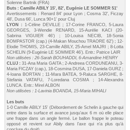
Solenne Bartnik (FRA)
Buts : Camille ABILY 15', 82', Eugénie LE SOMMER 51'
Avertissements : Renard 84' pour Lyon ; Cosma 32', Ficzay
48', Dusa 66', Lunca 90+1' pour Cluj
LYON :
1-Céline DEVILLE ; 17-Corine FRANCO, 5-Laura
GEORGES, 3-Wendie RENARD, 15-Aurélie KACI (20-
Sabrina VIGUIER 46') ; 10-Louisa NECIB, 18-Sonia
BOMPASTOR (cap.) (4-Makan Mouchou TRAORE 62') ; 12-
Elodie THOMIS, 23-Camille ABILY, 25-Amel MAJRI ; 8-Lotta
SCHELIN (9-Eugénie LE SOMMER 46'). Entr.: Patrice LAIR
Non utilisées : 26-Sarah BOUHADDI, 6-Amandine HENRY
CLUJ :
31-Ana Maria GAITA ; 2-Andreea CORDUNEANU, 3-
Maria FICZAY (cap.), 18-Cosmina DUSA, 17-Daniela GURZ ;
4-Ioana BORTAN ; 11-Mara BATEA, 9-Raluca SARGHE, 8-
Stefania VATAFU, 7-Loredana COSMA ; 14-Alexandra
LUNCA. Entr.: Mirel ALBON
Non utilisées : 1-Lavinia BOANDA, 15-Maria MIHALI
Les buts
1-0 Camille ABILY 15' (Débordement de Schelin à gauche qui
entre dans la surface et avance jusqu'aux 6 m où elle place
une frappe dans un angle fermé. Le ballon frappe le poteau
opposé et revient sur Abily dans l'axe qui n'a plus qu'à
conclure du droit)