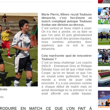
Marie Pierre, Nîmes reçoit Toulouse
dimanche, c’est forcément un
match compliqué puisque Toulouse
évolue une division au-dessus.
C’est surtout un beau match à jouer.
On n’a rien à perdre, on va faire ce
que l’on peut. Et puis généralement
quand on reçoit des grosses équipes,
nous sommes présentes donc
espérons que ce soit le cas
dimanche.
Cela représente quoi de rencontrer
Toulouse ?
C’est un beau challenge. Les coachs
(NDLR : Emmanuel Gros et Philippe
Debaty) nous ont dit que c’était notre
Coupe, qu’on en faisait ce que l’on
en voulait entre guillemets. Tout le
monde a envie de jouer cette
rencontre. Il y a une pression comme
à chaque début de match mais on
droite
aurait davantage eu la pression si on
avait affronté une petite équipe.
pis.
RODUIRE EN MATCH CE QUE L’ON FAIT À