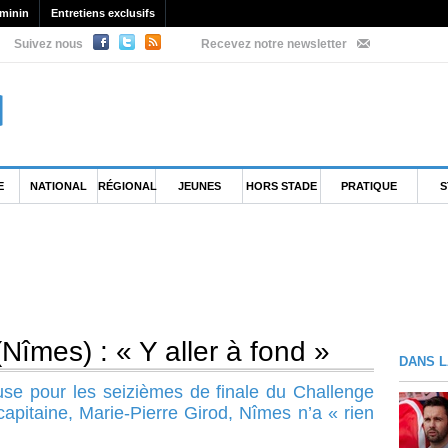
minin
Entretiens exclusifs
Suivez nous
Recevez notre newsletter
E
NATIONAL
RÉGIONAL
JEUNES
HORS STADE
PRATIQUE
S
Nîmes) : « Y aller à fond »
DANS L
use pour les seizièmes de finale du Challenge
apitaine, Marie-Pierre Girod, Nîmes n’a « rien