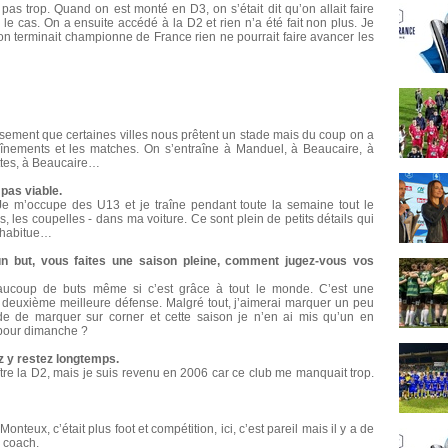
pas trop. Quand on est monté en D3, on s’était dit qu’on allait faire
e cas. On a ensuite accédé à la D2 et rien n’a été fait non plus. Je
n terminait championne de France rien ne pourrait faire avancer les
eusement que certaines villes nous prêtent un stade mais du coup on a
traînements et les matches. On s’entraîne à Manduel, à Beaucaire, à
ttes, à Beaucaire…
pas viable.
e m’occupe des U13 et je traîne pendant toute la semaine tout le
ns, les coupelles - dans ma voiture. Ce sont plein de petits détails qui
y habitue…
un but, vous faites une saison pleine, comment jugez-vous vos
aucoup de buts même si c’est grâce à tout le monde. C’est une
t deuxième meilleure défense. Malgré tout, j’aimerai marquer un peu
tude de marquer sur corner et cette saison je n’en ai mis qu’un en
epour dimanche ?
z y restez longtemps.
tre la D2, mais je suis revenu en 2006 car ce club me manquait trop.
onteux, c’était plus foot et compétition, ici, c’est pareil mais il y a de
e coach.