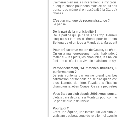
J’aimerai bien mais sincèrement je n’y crois 
quelque chose pour nous mais ce ne fut pas l
pense que même si on accédait à la D1, qu’o
choses.
C’est un manque de reconnaissance ?
Je pense.
De la part de la municipalité ?
De la part de qui, je ne sais pas trop. Heur
cinq ou six terrains différents pour les en
Bellegarde et on joue à Manduel, à Margueri
Pour préparer un match de Coupe, ce n’est 
On en a malheureusement pris l’habitude. J
matériel – les plots, les chasubles, les ballo
font que ce n’est pas vivable mais bon on s’
Personnellement, 14 matches titulaires, 
performances ?
Je suis contente car on ne prend pas be
satisfaction personnelle de se dire qu’on es
plus. L’année dernière, j’avais pris l’habi
championnat et en Coupe. Ce sera peut-êtr
Vous êtes au club depuis 2006, vous pense
J’étais parti deux ans à Monteux pour connaî
Je pense que je finirais ici.
Pourquoi ?
C’est une équipe, une famille, un vrai club. A M
vrais amis et beaucoup de relationnel avec l