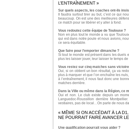
L’ENTRAÎNEMENT »
Sur quels aspects, les coaches ont-ils ins
Il faudra surtout tirer au but, c’est ce qu
beaucoup. On est une des meilleures défense
ce match pour se libérer et y aller à fond.
Vous redoutez cette équipe de Toulouse ?
Non en plus tout le monde a vu que Toulouse 
qui est dans notre poule et nous avions, nous
ce sera équitable.
Que faire pour l’emporter dimanche ?
Si tout le monde est présent dans les duels et
plus les laisser jouer, leur laisser le temps de
Vous restez sur cinq matches sans victoire
Oui, si on obtient un bon résultat, ça va redo
plus à marquer et que l’on enchaîne les nuls, 
à l’entraînement, il nous faut donc une bonn
matches derrière.
Dans la Ville ou même dans la Région, ce ma
Oui et non. Le club existe depuis un mom
Languedoc-Roussillon derrière Montpellier
vestiaires, pas de local…On parle de nous dan
« MÊME SI ON ACCÉDAIT À LA D
NE POURRAIT FAIRE AVANCER L
Une qualification pourrait vous aider ?