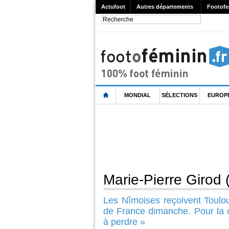
Actufoot
Autres départements
Footofe
MONDIAL
SÉLECTIONS
EUROP
Marie-Pierre Girod (
Les Nîmoises reçoivent Toulo
de France dimanche. Pour la c
à perdre »