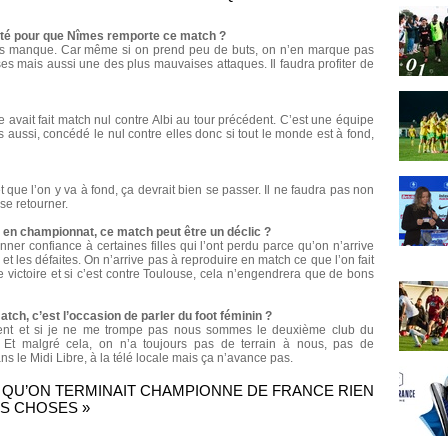
isté pour que Nîmes remporte ce match ?
i nous manque. Car même si on prend peu de buts, on n’en marque pas
s mais aussi une des plus mauvaises attaques. Il faudra profiter de
avait fait match nul contre Albi au tour précédent. C’est une équipe
 aussi, concédé le nul contre elles donc si tout le monde est à fond,
 que l’on y va à fond, ça devrait bien se passer. Il ne faudra pas non
 se retourner.
 en championnat, ce match peut être un déclic ?
nner confiance à certaines filles qui l’ont perdu parce qu’on n’arrive
et les défaites. On n’arrive pas à reproduire en match ce que l’on fait
e victoire et si c’est contre Toulouse, cela n’engendrera que de bons
tch, c’est l’occasion de parler du foot féminin ?
ent et si je ne me trompe pas nous sommes le deuxième club du
. Et malgré cela, on n’a toujours pas de terrain à nous, pas de
s le Midi Libre, à la télé locale mais ça n’avance pas.
1, QU’ON TERMINAIT CHAMPIONNE DE FRANCE RIEN
ES CHOSES »