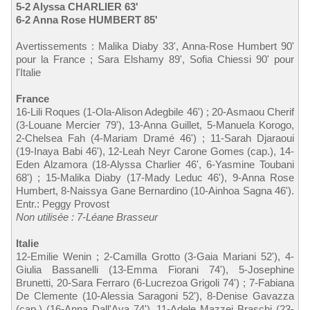
5-2 Alyssa CHARLIER 63'
6-2 Anna Rose HUMBERT 85'
Avertissements : Malika Diaby 33', Anna-Rose Humbert 90'
pour la France ; Sara Elshamy 89', Sofia Chiessi 90' pour
l'Italie
France
16-Lili Roques (1-Ola-Alison Adegbile 46') ; 20-Asmaou Cherif
(3-Louane Mercier 79'), 13-Anna Guillet, 5-Manuela Korogo,
2-Chelsea Fah (4-Mariam Dramé 46') ; 11-Sarah Djaraoui
(19-Inaya Babi 46'), 12-Leah Neyr Carone Gomes (cap.), 14-
Eden Alzamora (18-Alyssa Charlier 46', 6-Yasmine Toubani
68') ; 15-Malika Diaby (17-Mady Leduc 46'), 9-Anna Rose
Humbert, 8-Naissya Gane Bernardino (10-Ainhoa Sagna 46').
Entr.: Peggy Provost
Non utilisée : 7-Léane Brasseur
Italie
12-Emilie Wenin ; 2-Camilla Grotto (3-Gaia Mariani 52'), 4-
Giulia Bassanelli (13-Emma Fiorani 74'), 5-Josephine
Brunetti, 20-Sara Ferraro (6-Lucrezoa Grigoli 74') ; 7-Fabiana
De Clemente (10-Alessia Saragoni 52'), 8-Denise Gavazza
(cap.) (16-Anna Dall'Ava 74'), 11-Adele Mazzei Braschi (23-