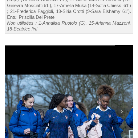
Ginevra Mosciatti 61'), 17-Amelia Muka (14-Sofia Chiessi 61')
; 21-Frederica Faggioli, 19-Siria Crotti (9-Sara Elshamy 61').
Entr.: Priscilla Del Prete
Non utilisées : 1-Annalisa Ruotolo (G), 15-Arianna Mazzoni,
18-Beatrice Iirti