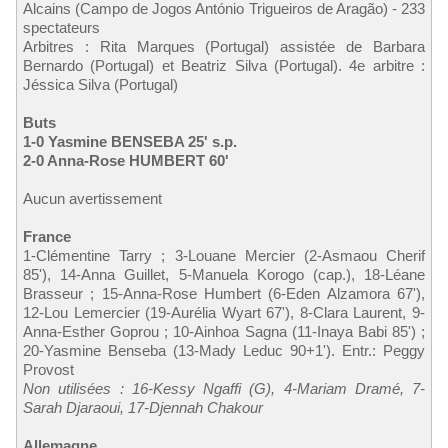
Alcains (Campo de Jogos António Trigueiros de Aragão) - 233
spectateurs
Arbitres : Rita Marques (Portugal) assistée de Barbara
Bernardo (Portugal) et Beatriz Silva (Portugal). 4e arbitre :
Jéssica Silva (Portugal)
Buts
1-0 Yasmine BENSEBA 25' s.p.
2-0 Anna-Rose HUMBERT 60'
Aucun avertissement
France
1-Clémentine Tarry ; 3-Louane Mercier (2-Asmaou Cherif
85'), 14-Anna Guillet, 5-Manuela Korogo (cap.), 18-Léane
Brasseur ; 15-Anna-Rose Humbert (6-Eden Alzamora 67'),
12-Lou Lemercier (19-Aurélia Wyart 67'), 8-Clara Laurent, 9-
Anna-Esther Goprou ; 10-Ainhoa Sagna (11-Inaya Babi 85') ;
20-Yasmine Benseba (13-Mady Leduc 90+1'). Entr.: Peggy
Provost
Non utilisées : 16-Kessy Ngaffi (G), 4-Mariam Dramé, 7-
Sarah Djaraoui, 17-Djennah Chakour
Allemagne