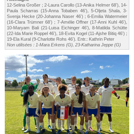
12-Selina Großer ; 2-Laura Carollo (13-Anika Helmer 68'), 14-
Paula Scharras (15-Anna Tobaben 46'), 5-Oljeta Shala, 3-
Svenja Hecke (20-Johanna Naser 46') ; 6-Emilia Watermeier
(16-Clara Trümner 68') ; 7-Amélie Offner (17-Anni Kuhl 46'),
10-Maryam Bali (21-Luisa Eichinger 46'), 8-Matilda Schütte
(22-Ida Marie Roppel 46'), 18-Evita Kogel (11-Ajshe Bitiq 46') ;
19-Ela Kural (9-Charlotte Rohs 46'). Entr.: Kathrin Peter
Non utilisées : 1-Mara Erkens (G), 23-Katharina Jeppe (G)