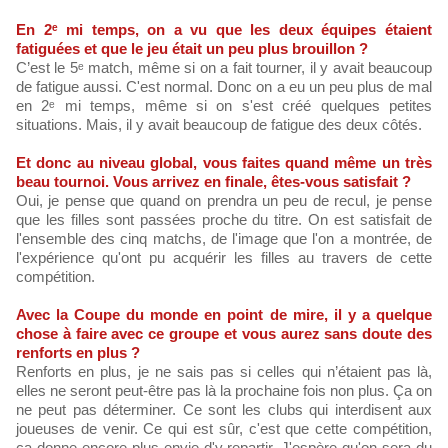
En 2ᵉ mi temps, on a vu que les deux équipes étaient
fatiguées et que le jeu était un peu plus brouillon ?
C’est le 5ᵉ match, même si on a fait tourner, il y avait beaucoup
de fatigue aussi. C'est normal. Donc on a eu un peu plus de mal
en 2ᵉ mi temps, même si on s'est créé quelques petites
situations. Mais, il y avait beaucoup de fatigue des deux côtés.
Et donc au niveau global, vous faites quand même un très
beau tournoi. Vous arrivez en finale, êtes-vous satisfait ?
Oui, je pense que quand on prendra un peu de recul, je pense
que les filles sont passées proche du titre. On est satisfait de
l'ensemble des cinq matchs, de l'image que l'on a montrée, de
l'expérience qu'ont pu acquérir les filles au travers de cette
compétition.
Avec la Coupe du monde en point de mire, il y a quelque
chose à faire avec ce groupe et vous aurez sans doute des
renforts en plus ?
Renforts en plus, je ne sais pas si celles qui n’étaient pas là,
elles ne seront peut-être pas là la prochaine fois non plus. Ça on
ne peut pas déterminer. Ce sont les clubs qui interdisent aux
joueuses de venir. Ce qui est sûr, c'est que cette compétition,
ça donne encore plus envie d'y repartir. J'espère qu'on sera du