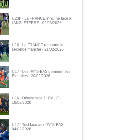
U23F - La FRANCE s'incline face à
l'ANGLETERRE
- 02/03/2026
U16 - La FRANCE remporte la
seconde manche
- 21/02/2026
U17 - Les PAYS-BAS dominent les
Bleuettes
- 20/02/2026
U16 - Défaite face à l'ITALIE
-
18/02/2026
U17 - Test face aux PAYS-BAS
-
04/02/2026