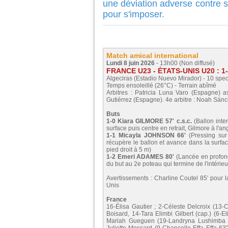
une déviation adverse contre 
pour s'imposer.
Match amical international
Lundi 8 juin 2026
- 13h00 (Non diffusé)
FRANCE U23 - ÉTATS-UNIS U20 : 1-2
Algeciras (Estadio Nuevo Mirador) - 10 spec
Temps ensoleillé (26°C) - Terrain abîmé
Arbitres : Patricia Luna Varo (Espagne)
Gutiérrez (Espagne). 4e arbitre : Noah Sá
Buts
1-0 Kiara GILMORE 57' c.s.c.
(Ballon inte
surface puis centre en retrait, Gilmore à l'
1-1 Micayla JOHNSON 66'
(Pressing sur
récupère le ballon et avance dans la surfa
pied droit à 5 m)
1-2 Emeri ADAMES 80'
(Lancée en profon
du but au 2e poteau qui termine de l'intérie
Avertissements : Charline Coutel 85' pour 
Unis
France
16-Élisa Gautier ; 2-Céleste Delcroix (13-
Boisard, 14-Tara Elimbi Gilbert (cap.) (6-E
Mariah Gueguen (19-Landryna Lushimba Bi