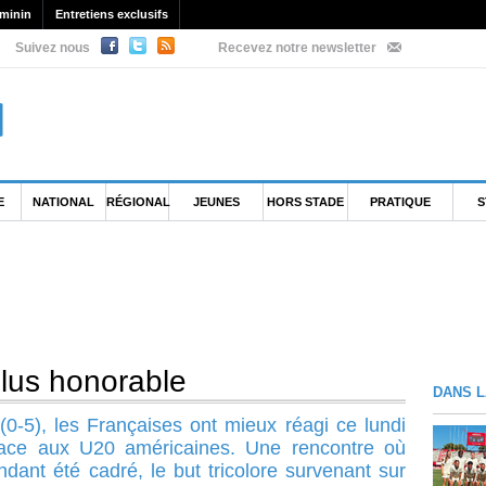
minin
Entretiens exclusifs
Suivez nous
Recevez notre newsletter
E
NATIONAL
RÉGIONAL
JEUNES
HORS STADE
PRATIQUE
S
plus honorable
DANS L
0-5), les Françaises ont mieux réagi ce lundi
face aux U20 américaines. Une rencontre où
ndant été cadré, le but tricolore survenant sur