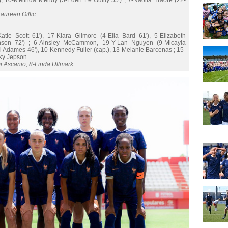
'), 10-Mélinda Mendy (5-Eden Le Guilly 55') ; 7-Naolia Traoré (22-
aureen Oillic
ie Scott 61'), 17-Kiara Gilmore (4-Ella Bard 61'), 5-Elizabeth
son 72') ; 6-Ainsley McCammon, 19-Y-Lan Nguyen (9-Micayla
 Adames 46'), 10-Kennedy Fuller (cap.), 13-Melanie Barcenas ; 15-
cky Jepson
mi Ascanio, 8-Linda Ullmark