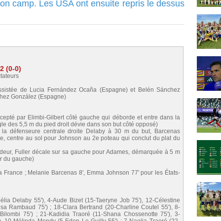
son camp. Les USA ont ensuite repris le dessus
 (0-0)
tateurs
 assistée de Lucia Fernández Ocaña (Espagne) et Belén Sánchez
nchez González (Espagne)
rcepté par Elimbi-Gilbert côté gauche qui déborde et entre dans la
angle des 5,5 m du pied droit dévie dans son but côté opposé)
 la défenseure centrale droite Delaby à 30 m du but, Barcenas
ce, centre au sol pour Johnson au 2e poteau qui conclut du plat du
deur, Fuller décale sur sa gauche pour Adames, démarquée à 5 m
ur du gauche)
la France ; Melanie Barcenas 8', Emma Johnson 77' pour les États-
Célia Delaby 55'), 4-Aude Bizet (15-Taeryne Job 75'), 12-Célestine
lisa Rambaud 75') ; 18-Clara Bertrand (20-Charline Coutel 55'), 8-
lombi 75') ; 21-Kadidia Traoré (11-Shana Chossenotte 75'), 3-