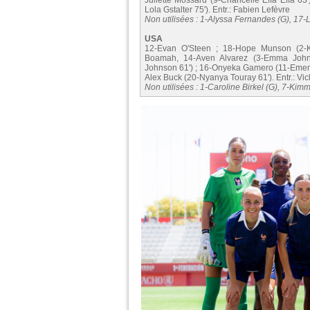
Juliette Mossard (9-Chancelle Effa Effa 63
Lola Gstalter 75'). Entr.: Fabien Lefèvre
Non utilisées : 1-Alyssa Fernandes (G), 17-L
USA
12-Evan O'Steen ; 18-Hope Munson (2-Kat
Boamah, 14-Aven Alvarez (3-Emma John
Johnson 61') ; 16-Onyeka Gamero (11-Emeri
Alex Buck (20-Nyanya Touray 61'). Entr.: Vi
Non utilisées : 1-Caroline Birkel (G), 7-Kim