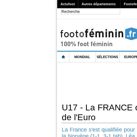
Actufoot
Autres départements
Footofe
MONDIAL
SÉLECTIONS
EUROP
U17 - La FRANCE dé
de l'Euro
La France s'est qualifiée pour 
la Norvège (1-1, 3-1 tab). Léa