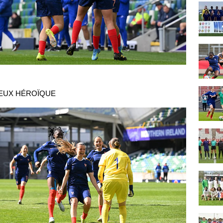
EUX HÉROÏQUE