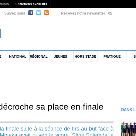
minin
Entretiens exclusifs
Suivez nous
Recevez notre newsletter
E
NATIONAL
RÉGIONAL
JEUNES
HORS STADE
PRATIQUE
S
croche sa place en finale
DANS L
la finale suite à la séance de tirs au but face à
 Motyka avait ouvert le score, Stine Solemdal a