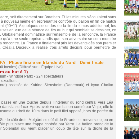
u cadre, soit directement sur Braathen. Et les minutes s'écoulaient sans
le à nouveau même en reprenant le contrôle du ballon en fin de match
t (90+1'). A quelques secondes de la fin du temps additionnel, les
euses en vue de la séance de tirs au but qui semblait se dessiner, ce
rd. Globalement dominatrice sur l'ensemble de la rencontre, la France
ne qu'à une seule reprise tandis que son adversaire se sera montrée
 la rencontre. La France a finalement pris les devants dès son premier
ir. Cléalia Ducreux a réalisé trois arrêts décisifs pour permettre de
 - Phase finale en Irlande du Nord - Demi-finale
0 locales) (Diffusé sur L'Équipe Live)
rs au but à 1)
dium - Windsor Park) - 224 spectateurs
 excellent
Nord) assistée de Katrine Stensholm (Danemark) et Iryna Chaika
passe en une touche depuis l’intérieur du rond central vers Léa
e dans la surface. Après avoir vu son ballon contré par Vinje, elle le
asante du droit de 10 m dans le petit filet opposé, hors de portée du
Sur le côté droit, Melgård se défait de Girardot et renverse le jeu en
le puis place une frappe contrée par Yerro. Le ballon prend de la
 Solemdal qui vient placer un coup de tête sur la droite de la