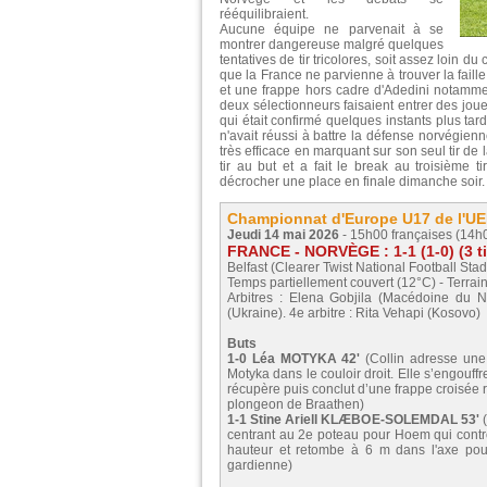
rééquilibraient.
Aucune équipe ne parvenait à se
montrer dangereuse malgré quelques
tentatives de tir tricolores, soit assez loin d
que la France ne parvienne à trouver la fail
et une frappe hors cadre d'Adedini notammen
deux sélectionneurs faisaient entrer des jou
qui était confirmé quelques instants plus ta
n'avait réussi à battre la défense norvégien
très efficace en marquant sur son seul tir de
tir au but et a fait le break au troisième t
décrocher une place en finale dimanche soir.
Championnat d'Europe U17 de l'UEFA
Jeudi 14 mai 2026
- 15h00 françaises (14h0
FRANCE - NORVÈGE : 1-1 (1-0) (3 ti
Belfast (Clearer Twist National Football Sta
Temps partiellement couvert (12°C) - Terrain
Arbitres : Elena Gobjila (Macédoine du 
(Ukraine). 4e arbitre : Rita Vehapi (Kosovo)
Buts
1-0 Léa MOTYKA 42'
(Collin adresse une 
Motyka dans le couloir droit. Elle s’engouffr
récupère puis conclut d’une frappe croisée r
plongeon de Braathen)
1-1 Stine Ariell KLÆBOE-SOLEMDAL 53'
(
centrant au 2e poteau pour Hoem qui contrô
hauteur et retombe à 6 m dans l'axe pour
gardienne)