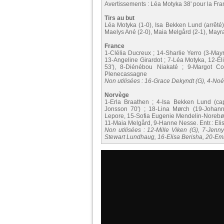
Avertissements : Léa Motyka 38' pour la Fra
Tirs au but
Léa Motyka (1-0), Isa Bekken Lund (arrêté),
Maelys Ané (2-0), Maia Melgård (2-1), Mayra
France
1-Clélia Ducreux ; 14-Sharlie Yerro (3-Ma
13-Angeline Girardot ; 7-Léa Motyka, 12-Él
53'), 8-Diénébou Niakaté ; 9-Margot Col
Plenecassagne
Non utilisées : 16-Grace Dekyndt (G), 4-No
Norvège
1-Erla Braathen ; 4-Isa Bekken Lund (ca
Jonsson 70') ; 18-Lina Mørch (19-Johanna
Lepore, 15-Sofia Eugenie Mendelin-Norebø 
11-Maia Melgård, 9-Hanne Nesse. Entr.: Eli
Non utilisées : 12-Mille Viken (G), 7-Jenn
Stewart Lundhaug, 16-Elisa Berisha, 20-Emi