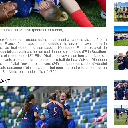
u coup de sifflet final (photos UEFA.com)
deuxième de son groupe grâce notamment à sa nette victoire face à
re, Franck Plenecassagne reconduisait le onze qui avait battu la
ce au finaliste de la saison passée, l'équipe de France essayait de
outefois parvenir à créer un réel danger sur les buts d'Erla Braathen.
 était trop long (13'), Elise Dhalluin envoyait son bon coup franc sur
nstants plus tard, sur un centre en retrait de Léa Motyka, Diénébou
ch qui évitait l'ouverture du score (24'). La frappe en cloche d'Adedini
 puis personne n'était devant le but pour reprendre le ballon sur un
 Riis Vinje, en grande difficulté (36').
VANT