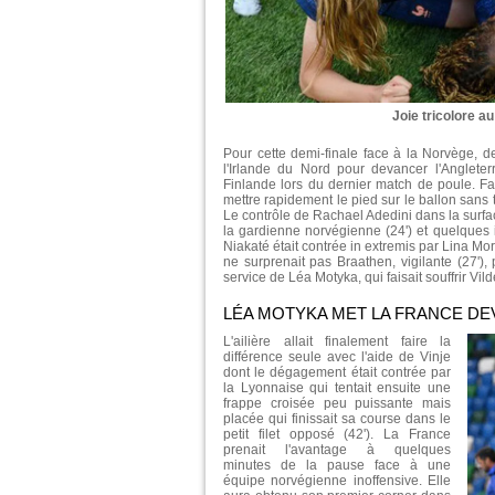
Joie tricolore a
Pour cette demi-finale face à la Norvège, 
l'Irlande du Nord pour devancer l'Angleter
Finlande lors du dernier match de poule. Fa
mettre rapidement le pied sur le ballon sans t
Le contrôle de Rachael Adedini dans la surface
la gardienne norvégienne (24') et quelques i
Niakaté était contrée in extremis par Lina Mor
ne surprenait pas Braathen, vigilante (27'),
service de Léa Motyka, qui faisait souffrir Vilde
LÉA MOTYKA MET LA FRANCE DE
L'ailière allait finalement faire la
différence seule avec l'aide de Vinje
dont le dégagement était contrée par
la Lyonnaise qui tentait ensuite une
frappe croisée peu puissante mais
placée qui finissait sa course dans le
petit filet opposé (42'). La France
prenait l'avantage à quelques
minutes de la pause face à une
équipe norvégienne inoffensive. Elle