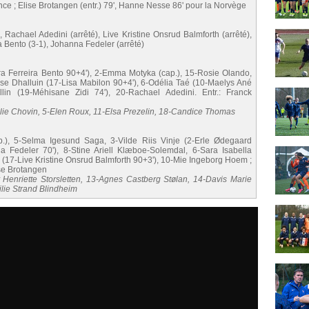
nce ; Elise Brotangen (entr.) 79', Hanne Nesse 86' pour la Norvège
 Rachael Adedini (arrêté), Live Kristine Onsrud Balmforth (arrêté),
 Bento (3-1), Johanna Fedeler (arrêté)
yra Ferreira Bento 90+4'), 2-Emma Motyka (cap.), 15-Rosie Olando,
ise Dhalluin (17-Lisa Mabilon 90+4'), 6-Odélia Taé (10-Maelys Ané
lin (19-Méhisane Zidi 74'), 20-Rachael Adedini. Entr.: Franck
élie Chovin, 5-Elen Roux, 11-Elsa Prezelin, 18-Candice Thomas
p.), 5-Selma Igesund Saga, 3-Vilde Riis Vinje (2-Erle Ødegaard
 Fedeler 70'), 8-Stine Ariell Klæboe-Solemdal, 6-Sara Isabella
(17-Live Kristine Onsrud Balmforth 90+3'), 10-Mie Ingeborg Hoem ;
se Brotangen
y Henriette Storsletten, 13-Agnes Castberg Stølan, 14-Davis Marie
lie Strand Blindheim