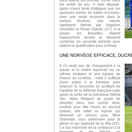
aura obtenu son premier corner dans
les arrêts de jeu -il était dégagé-
après n'avoir tenté d'attaquer que sur
quelques pertes de balles tricolores,
avec une seule incursion dans la
surface tricolore, une mèche
rapidment éteinte par Angeline
Girarddot et Rosie Olando (27'). A la
pause, les Bleuettes étaient
logiquement devant et devaient
confirmer en seconde période pour
obtenir la qualification pour la finale.
UNE NORVÈGE EFFICACE, DUCR
Il n'y avait pas de changement à la
pause et le match reprenait sur un
rythme similaire et une équipe de
France en contrôle... mais il suffisait
d'une action à la Norvège pour
relancer la rencontre en profitant de
l'apathie de la défense française juste
après la sortie de la précieuse Odélia
Tae. Maia Melgard se jouait de
Girardot dans son couloir droit,
centrait pour Mie Hoem au second
poteau, elle ratait sa reprise qui
devenait un service pour Stine
Solemdal, sans adversaire pour la
gêner et qui égalisait de la tête (53').
Ce but redonnait de la confiance à la
Norvège et les débats se