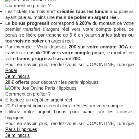
Comment en profiter ?
Les tickets tournois sont
crédités tous les lundis
aux joueurs
Seconde Ligue - Les équipes pour la saison 2026-2027
ayant joué au moins une
main de poker en argent réel.
18/06/2026
Le
bonus progressif
correspond à
200%
du montant de votre
U19 - Saison 2026-2027 : les 24 équipes connues
premier transfert d'argent réel vers votre compte poker, ce
18/06/2026
bonus se libère par tranche de 5 € en jouant sur les
tables ou
D3 - La composition des équipes du championnat 2026-2027
tournois de poker
en argent réel.
connue
Par exemple : Vous déposez
20€ sur votre compte JOA
et
18/06/2026
transférez ensuite
10€ vers votre compte poker,
le montant de
Championnat de France féminin Futsal D1 - Les 12 équipes
votre
connues
bonus progressif sera de 20€.
Pour en savoir plus, rendez-vous sur JOAONLINE, rubrique
18/06/2026
Poker
Bleues - Laurent BONADEI : "C'est l'état d'esprit qui fait la
différence"
Je m'inscris
10/06/2026
20 € offerts
pour découvrir les paris hippiques
Bleues - Les réactions des joueuses après FRANCE -
IRLANDE
Comment en profiter ?
09/06/2026
Effectuez un dépôt en argent réel
Bleues - La FRANCE décroche sa qualification sur un exploit
20 € d'argent bonus seront alors crédités sur votre compte
de Malard
Utilisez votre argent bonus pour parier sur les courses
09/06/2026
hippiques
Bleues - Un billet direct pour la Coupe du Monde en jeu ce
Pour en savoir plus, rendez-vous sur JOAONLINE, rubrique
mardi
Paris Hippiques
08/06/2026
Je m'inscris
U23 - Une défaite plus honorable