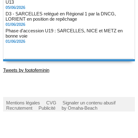
05/06/2026
D3 - SARCELLES relégué en Régional 1 par la DNCG,
LORIENT en position de repêchage
01/06/2026
Phase d'accession U19 : SARCELLES, NICE et METZ en
bonne voie
01/06/2026
Tweets by footofeminin
Mentions légales
CVG
Signaler un contenu abusif
Recrutement
Publicité
by Omaha-Beach