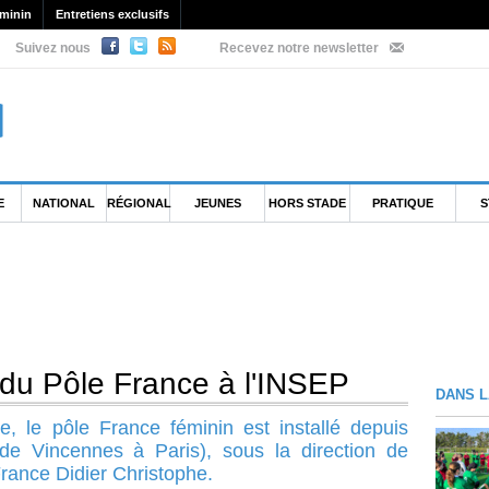
minin
Entretiens exclusifs
Suivez nous
Recevez notre newsletter
E
NATIONAL
RÉGIONAL
JEUNES
HORS STADE
PRATIQUE
S
 du Pôle France à l'INSEP
DANS L
e, le pôle France féminin est installé depuis
de Vincennes à Paris), sous la direction de
France Didier Christophe.