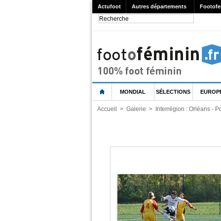
Actufoot
Autres départements
Footofe
MONDIAL
SÉLECTIONS
EUROP
Accueil
>
Galerie
>
Interrégion : Orléans - Po