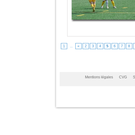
1
...
«
2
3
4
5
6
7
8
Mentions légales
CVG
S