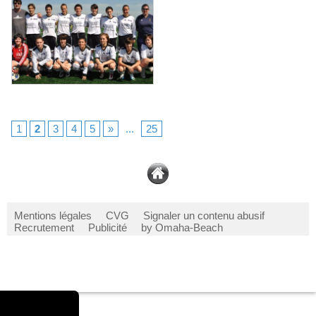
1
2
3
4
5
»
...
25
Mentions légales
CVG
Signaler un contenu abusif
Recrutement
Publicité
by Omaha-Beach