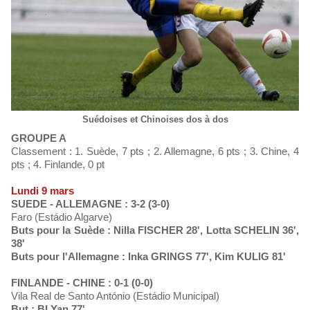
Suédoises et Chinoises dos à dos
GROUPE A
Classement : 1. Suède, 7 pts ; 2. Allemagne, 6 pts ; 3. Chine, 4
pts ; 4. Finlande, 0 pt
Lundi 9 mars
SUEDE - ALLEMAGNE : 3-2 (3-0)
Faro (Estádio Algarve)
Buts pour la Suède : Nilla FISCHER 28', Lotta SCHELIN 36',
38'
Buts pour l'Allemagne : Inka GRINGS 77', Kim KULIG 81'
FINLANDE - CHINE : 0-1 (0-0)
Vila Real de Santo António (Estádio Municipal)
But : BI Yan 77'