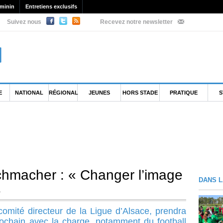
minin
Entretiens exclusifs
Suivez nous
Recevez notre newsletter
E
NATIONAL
RÉGIONAL
JEUNES
HORS STADE
PRATIQUE
S
schmacher : « Changer l’image
DANS L
»
omité directeur de la Ligue d’Alsace, prendra
prochain avec la charge, notamment du football