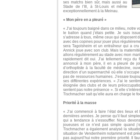
ses matchs bien sûr, mais aussi au
Stade de l’Ill, à St-Louis et même
exceptionnellement à la Meinau.
« Mon père en a pleuré »
« J’ai toujours baigné dans ce milieu, notre voi
le ballon quand j’étais petite. Je suis iss
s’adresse à tous, même ceux qui disposent d
avec des copines pour jouer plus régulièrement
sera Tagolsheim et un entraîneur qui a cru
Annick joue avec son club. Mais la maternité
allons régulièrement au stade avec mon mari et
rapidement dit oui. J’ai tellement reçu du
annoncé à mon père, il en a pleuré de jo
d’orthoptiste à la faculté de médecine, ouv
direction d’un supermarché où elle s’occupe
pas de ressources humaines. J’essaie toujours 
ses différentes expériences. « J’ai le senti
éloignée des clubs et de leurs préoccupatio
sentent pas notre présence ». Si elle s’intér
Tischmacher sait qu’elle aura en charge le foo
Priorité à la masse
« J’ai commencé à faire l’état des lieux e
dernières années. Je pense qu’il faut simpl
qui a tendance à s’essouffler. Nous devons
joueuses et ce n’est pas simple quand j’
Tischmacher a également analysé la situation
situation de Vendenheim notamment est préoccu
pas aujourd’hui notre première priorité. Il f