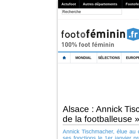
Actufoot
Autres départements
Footofe
MONDIAL
SÉLECTIONS
EUROP
Alsace : Annick Ti
de la footballeuse 
Annick Tischmacher, élue au c
ses fonctions le 1er janvier 