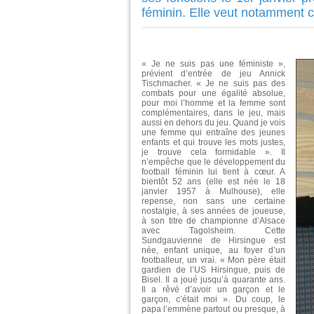
féminin. Elle veut notamment c
« Je ne suis pas une féministe »,
prévient d’entrée de jeu Annick
Tischmacher. « Je ne suis pas des
combats pour une égalité absolue,
pour moi l’homme et la femme sont
complémentaires, dans le jeu, mais
aussi en dehors du jeu. Quand je vois
une femme qui entraîne des jeunes
enfants et qui trouve les mots justes,
je trouve cela formidable ». Il
n’empêche que le développement du
football féminin lui tient à cœur. A
bientôt 52 ans (elle est née le 18
janvier 1957 à Mulhouse), elle
repense, non sans une certaine
nostalgie, à ses années de joueuse,
à son titre de championne d’Alsace
avec Tagolsheim. Cette
Sundgauvienne de Hirsingue est
née, enfant unique, au foyer d’un
footballeur, un vrai. « Mon père était
gardien de l’US Hirsingue, puis de
Bisel. Il a joué jusqu’à quarante ans.
Il a rêvé d’avoir un garçon et le
garçon, c’était moi ». Du coup, le
papa l’emmène partout ou presque, à