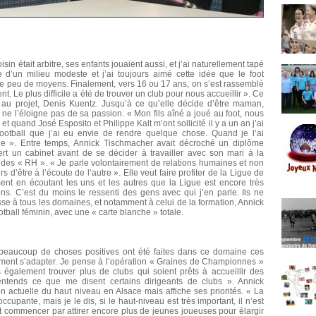
sin était arbitre, ses enfants jouaient aussi, et j’ai naturellement tapé
ue d’un milieu modeste et j’ai toujours aimé cette idée que le foot
e peu de moyens. Finalement, vers 16 ou 17 ans, on s’est rassemblé
. Le plus difficile a été de trouver un club pour nous accueillir ». Ce
 au projet, Denis Kuentz. Jusqu’à ce qu’elle décide d’être maman,
 ne l’éloigne pas de sa passion. « Mon fils aîné a joué au foot, nous
 quand José Esposito et Philippe Kalt m’ont sollicité il y a un an j’ai
 football que j’ai eu envie de rendre quelque chose. Quand je l’ai
ie ». Entre temps, Annick Tischmacher avait décroché un diplôme
ert un cabinet avant de se décider à travailler avec son mari à la
 des « RH ». « Je parle volontairement de relations humaines et non
d’être à l’écoute de l’autre ». Elle veut faire profiter de la Ligue de
ment en écoutant les uns et les autres que la Ligue est encore très
ns. C’est du moins le ressenti des gens avec qui j’en parle. Ils ne
esse à tous les domaines, et notamment à celui de la formation, Annick
tball féminin, avec une « carte blanche » totale.
t beaucoup de choses positives ont été faites dans ce domaine ces
ement s’adapter. Je pense à l’opération « Graines de Championnes »
 également trouver plus de clubs qui soient prêts à accueillir des
entends ce que me disent certains dirigeants de clubs ». Annick
 actuelle du haut niveau en Alsace mais affiche ses priorités. « La
pante, mais je le dis, si le haut-niveau est très important, il n’est
aut commencer par attirer encore plus de jeunes joueuses pour élargir