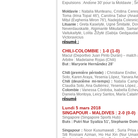
Expulsions : Andone 30' pour la Moldavie ; Šmi
Moldavie :
Natalia Munteanu, Cristina Ceres
Toma (Irina Topal 46'), Carolina Țabur (Anast
Mițul (Evghenia Miron 76'), Nadejda Colesnic
Lituanie :
Greta Kaselytė, Ugnė Šmitaitė, Dovil
Neverdauskaitė, Algimantė Mikutaitė, Samant
Vaitukaitytė, Lolita Žižytė (Gabija Gedgauda
Victoravicius
résumé :
CHILI-COLOMBIE : 1-0 (1-0)
Macul (Deportivo Juan Pinto Durán) – match 
Arbitre : Madelaine Rojas (Chili)
But : Maryorie Hernández 28'
Chili (première période) :
Christiane Endler,
Soto, Karen Araya, Yesenia López, Yanara Aed
Chili (deuxième mi-temps) :
Natalia Campo
Claudia Soto, Ana Gutiérrez, Yesenia López,
Colombie :
Vanessa Córdoba, Isabella Echever
Daniela Montoya, Leicy Santos, María Catalin
résumé
Lundi 5 mars 2018
SINGAPOUR - MALDIVES : 2-0 (0-0)
Singapore (Singapore Sports Hub)
Buts : Putri Nur Syaliza 51', Stephanie Dom
Singapour :
Noor Kusumawati ; Suria Priya (
Siti Rosnani Azman, Ho Hui Xin (Nur Umair