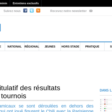
minin
Entretiens exclusifs
Suivez nous
Recevez notre newsletter
E
NATIONAL
RÉGIONAL
JEUNES
HORS STADE
PRATIQUE
S
ulatif des résultats
DANS L
 tournois
 amicaux se sont déroulées en dehors des
qui ont joué figurent le Chili avec la Parisienne