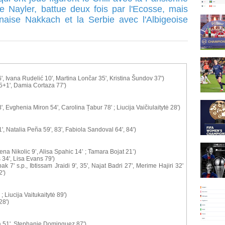
e Nayler, battue deux fois par l'Ecosse, mais
naise Nakkach et la Serbie avec l'Albigeoise
', Ivana Rudelić 10', Martina Lončar 35', Kristina Šundov 37')
5+1', Damia Cortaza 77')
, Evghenia Miron 54', Carolina Țabur 78' ; Liucija Vaičiulaitytė 28')
 Natalia Peña 59', 83', Fabiola Sandoval 64', 84')
a Nikolic 9’, Alisa Spahic 14’ ; Tamara Bojat 21’)
34', Lisa Evans 79')
7' s.p., Ibtissam Jraidi 9', 35', Najat Badri 27', Merime Hajiri 32'
2')
; Liucija Vaitukaitytė 89')
28')
za 51', Stephanie Dominguez 87')