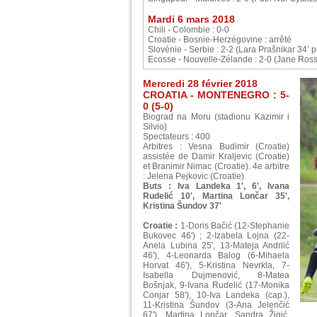
Mardi 6 mars 2018
Chili - Colombie : 0-0
Croatie - Bosnie-Herzégovine : arrêté
Slovénie - Serbie : 2-2 (Lara Prašnikar 34’ 
Ecosse - Nouvelle-Zélande : 2-0 (Jane Ross
Mercredi 28 février 2018
CROATIA - MONTENEGRO : 5-
0 (5-0)
Biograd na Moru (stadionu Kazimir i
Silvio)
Spectateurs : 400
Arbitres : Vesna Budimir (Croatie)
assistée de Damir Kraljevic (Croatie)
et Branimir Nimac (Croatie). 4e arbitre
: Jelena Pejkovic (Croatie)
Buts : Iva Landeka 1', 6', Ivana
Rudelić 10', Martina Lončar 35',
Kristina Šundov 37'
Croatie :
1-Doris Bačić (12-Stephanie
Bukovec 46') ; 2-Izabela Lojna (22-
Anela Lubina 25', 13-Mateja Andrlić
46'), 4-Leonarda Balog (6-Mihaela
Horvat 46'), 5-Kristina Nevrkla, 7-
Isabella Dujmenović, 8-Matea
Bošnjak, 9-Ivana Rudelić (17-Monika
Conjar 58'), 10-Iva Landeka (cap.),
11-Kristina Šundov (3-Ana Jelenčić
67'), Martina Lončar, Sandra Žigić.