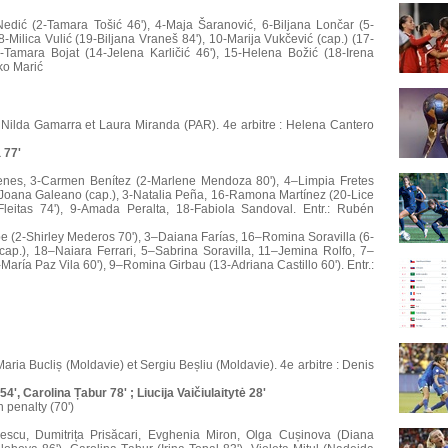
edić (2-Tamara Tošić 46'), 4-Maja Šaranović, 6-Biljana Lončar (5-
-Milica Vulić (19-Biljana Vraneš 84'), 10-Marija Vukčević (cap.) (17-
-Tamara Bojat (14-Jelena Karličić 46'), 15-Helena Božić (18-Irena
rko Marić
 Nilda Gamarra et Laura Miranda (PAR). 4e arbitre : Helena Cantero
 77'
enes, 3-Carmen Benítez (2-Marlene Mendoza 80'), 4–Limpia Fretes
-Joana Galeano (cap.), 3-Natalia Peña, 16-Ramona Martínez (20-Lice
eitas 74'), 9-Amada Peralta, 18-Fabiola Sandoval. Entr.: Rubén
e (2-Shirley Mederos 70'), 3–Daiana Farías, 16–Romina Soravilla (6-
cap.), 18–Naiara Ferrari, 5–Sabrina Soravilla, 11–Jemina Rolfo, 7–
aría Paz Vila 60'), 9–Romina Girbau (13-Adriana Castillo 60'). Entr.:
aria Bucliș (Moldavie) et Sergiu Beșliu (Moldavie). 4e arbitre : Denis
', Carolina Țabur 78' ; Liucija Vaičiulaitytė 28'
penalty (70')
escu, Dumitrița Prisăcari, Evghenia Miron, Olga Cușinova (Diana