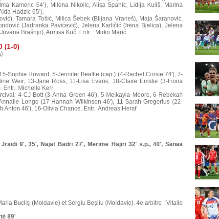
ma Kameric 64’), Milena Nikolic, Alisa Spahic, Lidija Kuliš, Marina
Aida Hadzic 65’).
ić), Tamara Tošić, Milica Šebek (Biljana Vraneš), Maja Šaranović,
dović (Jadranka Pavićević), Jelena Karličić (Irena Bjelica), Jelena
Jovana Brašnjo), Armisa Kuč. Entr. : Mirko Marić
 (1-0)
a)
15-Sophie Howard, 5-Jennifer Beattie (cap.) (4-Rachel Corsie 74'), 7-
line Weir, 13-Jane Ross, 11-Lisa Evans, 18-Claire Emslie (3-Fiona
 Entr.: Michelle Kerr
rcival, 4-CJ Bott (3-Anna Green 46'), 5-Meikayla Moore, 6-Rebekah
0-Annalie Longo (17-Hannah Wilkinson 46'), 11-Sarah Gregorius (22-
h Anton 46'), 16-Olivia Chance. Entr.: Andreas Heraf
raidi 9', 35', Najat Badri 27', Merime Hajiri 32' s.p., 40', Sanaa
aria Bucliș (Moldavie) et Sergiu Beșliu (Moldavie). 4e arbitre : Vitalie
tė 89'