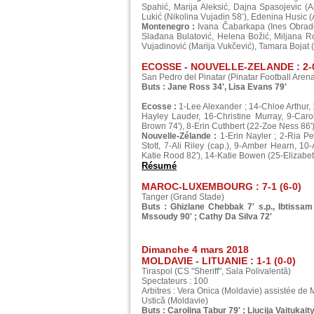
Spahić, Marija Aleksić, Dajna Spasojevic (Al
Lukić (Nikolina Vujadin 58’), Edenina Husic (
Montenegro :
Ivana Čabarkapa (Ines Obradov
Slađana Bulatović, Helena Božić, Miljana Ron
Vujadinović (Marija Vukčević), Tamara Bojat (
ECOSSE - NOUVELLE-ZELANDE : 2-0
San Pedro del Pinatar (Pinatar Football Aren
Buts : Jane Ross 34', Lisa Evans 79'
Ecosse :
1-Lee Alexander ; 14-Chloe Arthur, 
Hayley Lauder, 16-Christine Murray, 9-Caro
Brown 74'), 8-Erin Cuthbert (22-Zoe Ness 86').
Nouvelle-Zélande :
1-Erin Nayler ; 2-Ria Pe
Stott, 7-Ali Riley (cap.), 9-Amber Hearn, 1
Katie Rood 82'), 14-Katie Bowen (25-Elizabet
Résumé
MAROC-LUXEMBOURG : 7-1 (6-0)
Tanger (Grand Stade)
Buts : Ghizlane Chebbak 7' s.p., Ibtissam J
Mssoudy 90' ; Cathy Da Silva 72'
Dimanche 4 mars 2018
MOLDAVIE - LITUANIE : 1-1 (0-0)
Tiraspol (CS "Sheriff", Sala Polivalentă)
Spectateurs : 100
Arbitres : Vera Onica (Moldavie) assistée de M
Ustică (Moldavie)
Buts : Carolina Țabur 79' ; Liucija Vaitukaity