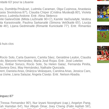
taitė 63' pour la Lituanie
cu, Dumitrița Prisăcari, Ludmila Caraman, Olga Cușinova, Anastasia
asia Sivolobova 87'), Claudia Chiper (Cristina Musteață 80'), Violeta
enco, Ludmila Andone. Entr.: Alina Stețenco
ė Gailevičiūtė (Milda Liužinaitė 90+1'), Kamilė Vaičiulaitytė, Vestina
a Karasiovaitė, Paulina Sarkanaitė (Simona Veličkaitė 65'), Liucija
itė 46'), Lijana Gedminaitė (Rimantė Kunickaitė 77'). Entr.: Rimantas
à huis clos
 Rocío Soto, Carla Guerrero, Camila Sáez, Geraldine Leyton, Claudia
o, Maryorie Hernández, María José Rojas. Entr.: José Letelier.
s, Ámbar Soruco, Rocío Soto, Su Helen Galaz, Fernanda Pinilla,
 Javiera Grez, May Hernández, Nathalie Quezada.
ri, Daniela Arias, Oriánica Velásques, Carolina Arias, Jessica Caro,
a Usme, Liana Salazar, Ángela Clavijo. Entr.: Nelson Abadia.
inguez 87'
Tressa Fernandez 90'), Nur Izyani Noorghani (cap.), Angelyn Pang,
ah Hamdan 64'), Nur Afiqah Omar, Joey Cheng (Fatin Aqillah 56'),