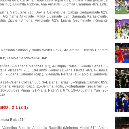
obova 86'), Carolina Țabur (Irina Topal 83'), Violeta Mițul (Nadejda
iper 46'), Ludmila Andone, Ana Arnautu (Ludmila Caraman 46'). Entr.:
lina Narbutaitė 71'), Dovilė Gailevičiūtė (Gabija Gedgaudaitė 62'),
, Algimantė Mikutaitė (Milda Liužinaitė 62'), Samanta Karasiovaitė,
Lolita Žižytė (Simona Veličkaitė 62'), Lijana Gedminaitė (Rimantė
 Rossana Salinas y Nadia Weiler (PAR). 4e arbitre : Helena Cantero
83', Fabiola Sandoval 64', 84'
enítez (2-Marlene Mendoza 70'), 4-Limpia Fretes, 5-Paola Genes (6-
alia Villasanti 78'), 10-Fanny Godoy (11-Ana Fleitas 46'), 6-Damia
o ; 7-Joana Galeano (cap.), 9-Amada Peralta (18-Fabiola Sandoval
va (14-Valeria Colman 56'), 3–Daiana Farías (6-Virginia Camaño 85'),
Ximena Velazco (cap.), 11–Jemina Rolfo, 7–Stephanie Tregartten (5-
o, 10–Lourdes Viana (21-María Paz Vila 67'), 19–Giovanna Yun (20-
boza
O : 2-1 (2-1)
Tamara Bojat 21’
Valentina Sakotic, Antonella Radeljić (Mejrema Medić 51’), Amira