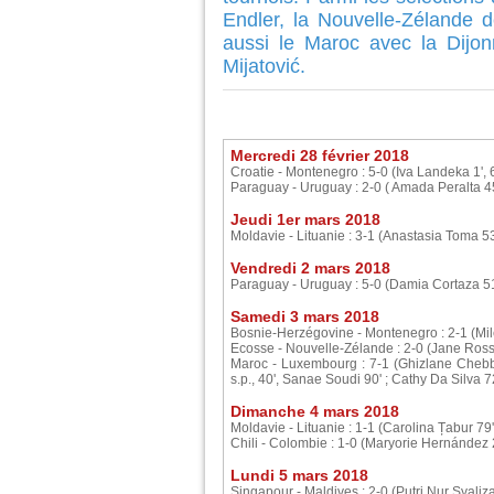
Endler, la Nouvelle-Zélande d
aussi le Maroc avec la Dijon
Mijatović.
Mercredi 28 février 2018
Croatie - Montenegro : 5-0 (Iva Landeka 1', 6
Paraguay - Uruguay : 2-0 ( Amada Peralta 4
Jeudi 1er mars 2018
Moldavie - Lituanie : 3-1 (Anastasia Toma 53'
Vendredi 2 mars 2018
Paraguay - Uruguay : 5-0 (Damia Cortaza 51',
Samedi 3 mars 2018
Bosnie-Herzégovine - Montenegro : 2-1 (Milen
Ecosse - Nouvelle-Zélande : 2-0 (Jane Ross 
Maroc - Luxembourg : 7-1 (Ghizlane Chebbak 
s.p., 40', Sanae Soudi 90' ; Cathy Da Silva 7
Dimanche 4 mars 2018
Moldavie - Lituanie : 1-1 (Carolina Țabur 79' 
Chili - Colombie : 1-0 (Maryorie Hernández 
Lundi 5 mars 2018
Singapour - Maldives : 2-0 (Putri Nur Syali