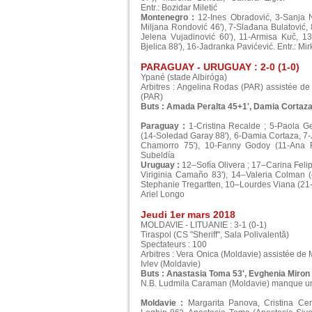
Entr.: Bozidar Miletić
Montenegro :
12-Ines Obradović, 3-Sanja N
Miljana Rondović 46'), 7-Slađana Bulatović, 8
Jelena Vujadinović 60'), 11-Armisa Kuč, 13
Bjelica 88'), 16-Jadranka Pavićević. Entr.: Mi
PARAGUAY - URUGUAY : 2-0 (1-0)
Ypané (stade Albiróga)
Arbitres : Angelina Rodas (PAR) assistée de
(PAR)
Buts : Amada Peralta 45+1', Damia Cortaza
Paraguay :
1-Cristina Recalde ; 5-Paola G
(14-Soledad Garay 88'), 6-Damia Cortaza, 7
Chamorro 75'), 10-Fanny Godoy (11-Ana Fl
Subeldía
Uruguay :
12–Sofía Olivera ; 17–Carina Felip
Viriginia Camaño 83'), 14–Valeria Colman (
Stephanie Tregartten, 10–Lourdes Viana (21-M
Ariel Longo
Jeudi 1er mars 2018
MOLDAVIE - LITUANIE : 3-1 (0-1)
Tiraspol (CS "Sheriff", Sala Polivalentă)
Spectateurs : 100
Arbitres : Vera Onica (Moldavie) assistée de M
Ivlev (Moldavie)
Buts : Anastasia Toma 53', Evghenia Miron 54
N.B. Ludmila Caraman (Moldavie) manque un 
Moldavie :
Margarita Panova, Cristina Cer