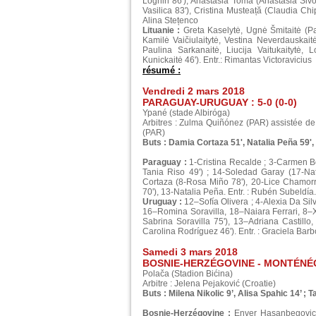
Loghin 86'), Anastasia Toma (Anastasia Sivol
Vasilica 83'), Cristina Musteață (Claudia Ch
Alina Stețenco
Lituanie :
Greta Kaselytė, Ugnė Šmitaitė (Pau
Kamilė Vaičiulaitytė, Vestina Neverdauskaitė
Paulina Sarkanaitė, Liucija Vaitukaitytė, 
Kunickaitė 46'). Entr.: Rimantas Victoravicius
résumé :
Vendredi 2 mars 2018
PARAGUAY-URUGUAY : 5-0 (0-0)
Ypané (stade Albiróga)
Arbitres : Zulma Quiñónez (PAR) assistée de
(PAR)
Buts : Damia Cortaza 51', Natalia Peña 59', 
Paraguay :
1-Cristina Recalde ; 3-Carmen B
Tania Riso 49') ; 14-Soledad Garay (17-Nat
Cortaza (8-Rosa Miño 78'), 20-Lice Chamorr
70'), 13-Natalia Peña. Entr. : Rubén Subeldía.
Uruguay :
12–Sofía Olivera ; 4-Alexia Da Sil
16–Romina Soravilla, 18–Naiara Ferrari, 8–
Sabrina Soravilla 75'), 13–Adriana Castill
Carolina Rodríguez 46'). Entr. : Graciela Bar
Samedi 3 mars 2018
BOSNIE-HERZÉGOVINE - MONTÉNÉGR
Polača (Stadion Bićina)
Arbitre : Jelena Pejaković (Croatie)
Buts : Milena Nikolic 9’, Alisa Spahic 14’ ; 
Bosnie-Herzégovine :
Enver Hasanbegovic, 