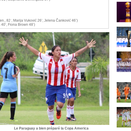
pen., 82 ; Marija Vuković 26’, Jelena Čanković 46’)
 40’, Fiona Brown 48’)
Le Paraguay a bien préparé la Copa America