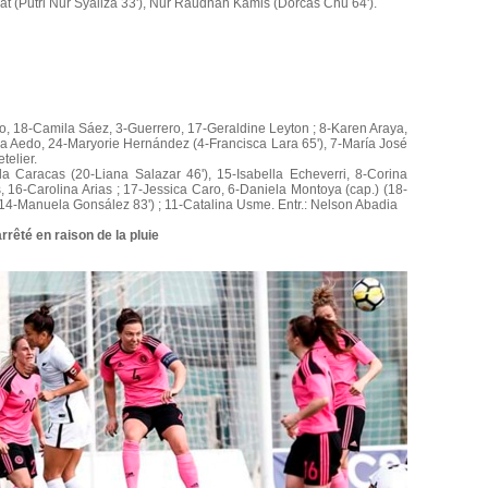
 (Putri Nur Syaliza 33'), Nur Raudhah Kamis (Dorcas Chu 64').
to, 18-Camila Sáez, 3-Guerrero, 17-Geraldine Leyton ; 8-Karen Araya,
a Aedo, 24-Maryorie Hernández (4-Francisca Lara 65'), 7-María José
telier.
 Caracas (20-Liana Salazar 46'), 15-Isabella Echeverri, 8-Corina
 16-Carolina Arias ; 17-Jessica Caro, 6-Daniela Montoya (cap.) (18-
(14-Manuela Gonsález 83') ; 11-Catalina Usme. Entr.: Nelson Abadia
té en raison de la pluie