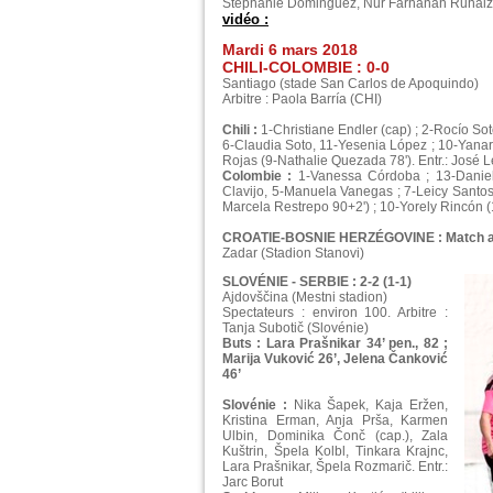
Stephanie Dominguez, Nur Farhanah Ruhaizat
vidéo :
Mardi 6 mars 2018
CHILI-COLOMBIE : 0-0
Santiago (stade San Carlos de Apoquindo)
Arbitre : Paola Barría (CHI)
Chili :
1-Christiane Endler (cap) ; 2-Rocío So
6-Claudia Soto, 11-Yesenia López ; 10-Yanar
Rojas (9-Nathalie Quezada 78'). Entr.: José Le
Colombie :
1-Vanessa Córdoba ; 13-Daniela
Clavijo, 5-Manuela Vanegas ; 7-Leicy Santos,
Marcela Restrepo 90+2') ; 10-Yorely Rincón 
CROATIE-BOSNIE HERZÉGOVINE : Match arrê
Zadar (Stadion Stanovi)
SLOVÉNIE - SERBIE : 2-2 (1-1)
Ajdovščina (Mestni stadion)
Spectateurs : environ 100. Arbitre :
Tanja Subotič (Slovénie)
Buts : Lara Prašnikar 34’ pen., 82 ;
Marija Vuković 26’, Jelena Čanković
46’
Slovénie :
Nika Šapek, Kaja Eržen,
Kristina Erman, Anja Prša, Karmen
Ulbin, Dominika Čonč (cap.), Zala
Kuštrin, Špela Kolbl, Tinkara Krajnc,
Lara Prašnikar, Špela Rozmarič. Entr.:
Jarc Borut