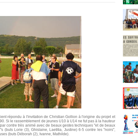
 répondu à l'invitation de Christian Gollion à l'origine du projet et
990. Si le rassemblement de jeunes U10 à U14 ne fut pas à la hauteur
 par contre très animé avec de beaux gestes techniques "et de beaux
s (buts Lorie (3), Ghislaine, Laetitia, Justine) 6-5 contre les "noirs",
euses (buts Déborah (2), Ivanne, Mathilde).