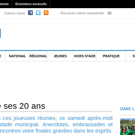
minin
Entretiens exclusifs
Suivez nous
Recevez notre newsletter
E
NATIONAL
RÉGIONAL
JEUNES
HORS STADE
PRATIQUE
S
é ses 20 ans
DANS L
 ces joueuses réunies, ce samedi après-midi
 stade municipal. Anecdotes, embrassades et
ncontres voire finales gravées dans les esprits.