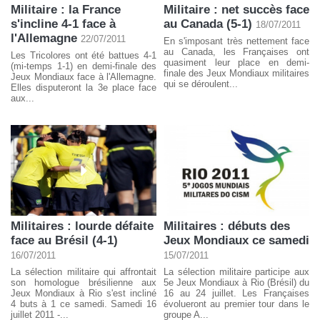
Militaire : la France
Militaire : net succès face
s'incline 4-1 face à
au Canada (5-1)
18/07/2011
l'Allemagne
22/07/2011
En s'imposant très nettement face
au Canada, les Françaises ont
Les Tricolores ont été battues 4-1
quasiment leur place en demi-
(mi-temps 1-1) en demi-finale des
finale des Jeux Mondiaux militaires
Jeux Mondiaux face à l'Allemagne.
qui se déroulent...
Elles disputeront la 3e place face
aux...
Militaires : lourde défaite
Militaires : débuts des
face au Brésil (4-1)
Jeux Mondiaux ce samedi
16/07/2011
15/07/2011
La sélection militaire qui affrontait
La sélection militaire participe aux
son homologue brésilienne aux
5e Jeux Mondiaux à Rio (Brésil) du
Jeux Mondiaux à Rio s'est incliné
16 au 24 juillet. Les Françaises
4 buts à 1 ce samedi. Samedi 16
évolueront au premier tour dans le
juillet 2011 -...
groupe A...