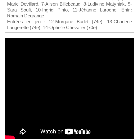
Marie Devillard, 7-Alison Billebeaud, 8-Ludivine Matyniak, 9-
Sara Soufi, 10-Ingrid Pinto, 11-Jéhanne Laroche. Entr.:
Romain Degrange
Entrées en jeu : 12-Morgane Badet (74e), 13-Charlène
Laugerette (74e), 14-Ophélie Chevalier (70e)