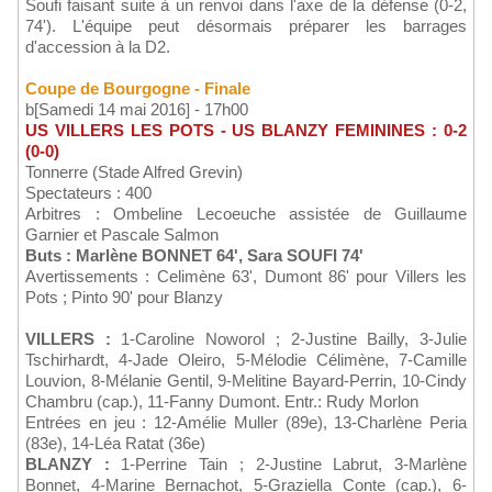
Soufi faisant suite à un renvoi dans l'axe de la défense (0-2,
74'). L'équipe peut désormais préparer les barrages
d'accession à la D2.
Coupe de Bourgogne - Finale
b[Samedi 14 mai 2016] - 17h00
US VILLERS LES POTS - US BLANZY FEMININES : 0-2
(0-0)
Tonnerre (Stade Alfred Grevin)
Spectateurs : 400
Arbitres : Ombeline Lecoeuche assistée de Guillaume
Garnier et Pascale Salmon
Buts : Marlène BONNET 64', Sara SOUFI 74'
Avertissements : Celimène 63', Dumont 86' pour Villers les
Pots ; Pinto 90' pour Blanzy
VILLERS :
1-Caroline Noworol ; 2-Justine Bailly, 3-Julie
Tschirhardt, 4-Jade Oleiro, 5-Mélodie Célimène, 7-Camille
Louvion, 8-Mélanie Gentil, 9-Melitine Bayard-Perrin, 10-Cindy
Chambru (cap.), 11-Fanny Dumont. Entr.: Rudy Morlon
Entrées en jeu : 12-Amélie Muller (89e), 13-Charlène Peria
(83e), 14-Léa Ratat (36e)
BLANZY :
1-Perrine Tain ; 2-Justine Labrut, 3-Marlène
Bonnet, 4-Marine Bernachot, 5-Graziella Conte (cap.), 6-