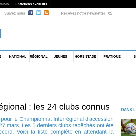
minin
Entretiens exclusifs
Suivez nous
Recevez notre newsletter
E
NATIONAL
RÉGIONAL
JEUNES
HORS STADE
PRATIQUE
S
gional : les 24 clubs connus
DANS L
 pour le Championnat Interrégional d'accession
e 27 mars. Les 5 derniers clubs repêchés ont été
cord. Voici la liste complète en attendant la