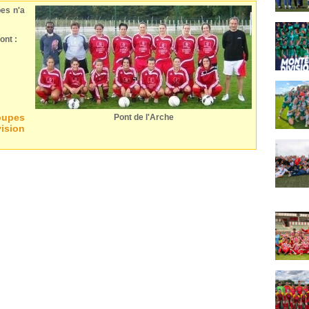
es n'a
ont :
oupes
Pont de l'Arche
vision