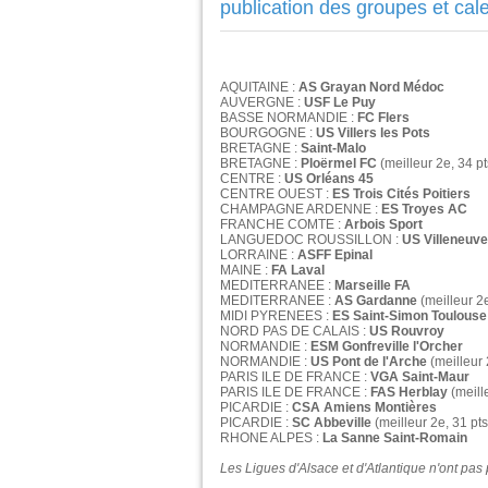
publication des groupes et cale
AQUITAINE :
AS Grayan Nord Médoc
AUVERGNE :
USF Le Puy
BASSE NORMANDIE :
FC Flers
BOURGOGNE :
US Villers les Pots
BRETAGNE :
Saint-Malo
BRETAGNE :
Ploërmel FC
(meilleur 2e, 34 pt
CENTRE :
US Orléans 45
CENTRE OUEST :
ES Trois Cités Poitiers
CHAMPAGNE ARDENNE :
ES Troyes AC
FRANCHE COMTE :
Arbois Sport
LANGUEDOC ROUSSILLON :
US Villeneuve
LORRAINE :
ASFF Epinal
MAINE :
FA Laval
MEDITERRANEE :
Marseille FA
MEDITERRANEE :
AS Gardanne
(meilleur 2e
MIDI PYRENEES :
ES Saint-Simon Toulouse
NORD PAS DE CALAIS :
US Rouvroy
NORMANDIE :
ESM Gonfreville l'Orcher
NORMANDIE :
US Pont de l'Arche
(meilleur 
PARIS ILE DE FRANCE :
VGA Saint-Maur
PARIS ILE DE FRANCE :
FAS Herblay
(meill
PICARDIE :
CSA Amiens Montières
PICARDIE :
SC Abbeville
(meilleur 2e, 31 pt
RHONE ALPES :
La Sanne Saint-Romain
Les Ligues d'Alsace et d'Atlantique n'ont pas