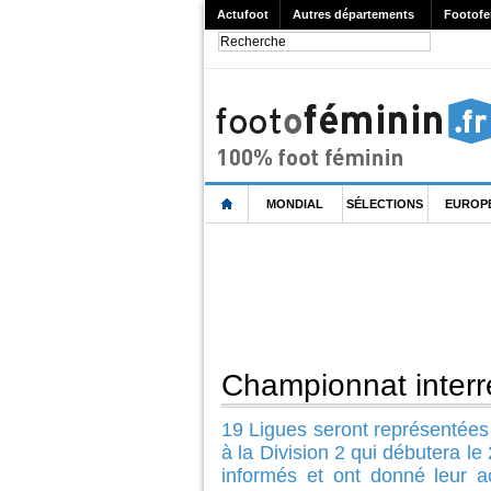
Actufoot
Autres départements
Footofe
MONDIAL
SÉLECTIONS
EUROP
Championnat interré
19 Ligues seront représentées
à la Division 2 qui débutera l
informés et ont donné leur ac