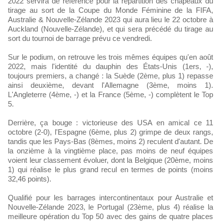
2022 servira de référence pour la répartition des chapeaux du
tirage au sort de la Coupe du Monde Féminine de la FIFA,
Australie & Nouvelle-Zélande 2023 qui aura lieu le 22 octobre à
Auckland (Nouvelle-Zélande), et qui sera précédé du tirage au
sort du tournoi de barrage prévu ce vendredi.
Sur le podium, on retrouve les trois mêmes équipes qu'en août
2022, mais l'identité du dauphin des États-Unis (1ers, -),
toujours premiers, a changé : la Suède (2ème, plus 1) repasse
ainsi deuxième, devant l'Allemagne (3ème, moins 1).
L'Angleterre (4ème, -) et la France (5ème, -) complètent le Top
5.
Derrière, ça bouge : victorieuse des USA en amical ce 11
octobre (2-0), l'Espagne (6ème, plus 2) grimpe de deux rangs,
tandis que les Pays-Bas (8èmes, moins 2) reculent d'autant. De
la onzième à la vingtième place, pas moins de neuf équipes
voient leur classement évoluer, dont la Belgique (20ème, moins
1) qui réalise le plus grand recul en termes de points (moins
32,46 points).
Qualifié pour les barrages intercontinentaux pour Australie et
Nouvelle-Zélande 2023, le Portugal (23ème, plus 4) réalise la
meilleure opération du Top 50 avec des gains de quatre places