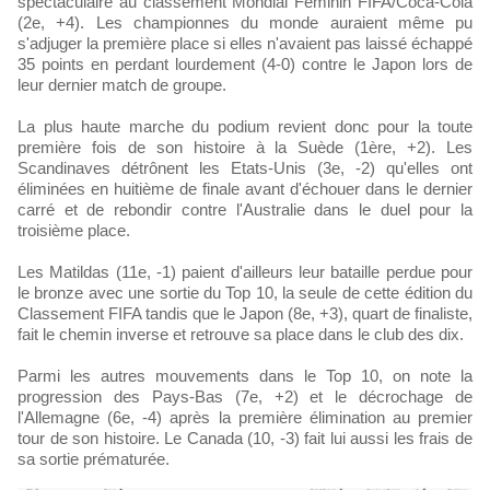
spectaculaire au classement Mondial Féminin FIFA/Coca-Cola
(2e, +4). Les championnes du monde auraient même pu
s'adjuger la première place si elles n'avaient pas laissé échappé
35 points en perdant lourdement (4-0) contre le Japon lors de
leur dernier match de groupe.
La plus haute marche du podium revient donc pour la toute
première fois de son histoire à la Suède (1ère, +2). Les
Scandinaves détrônent les Etats-Unis (3e, -2) qu'elles ont
éliminées en huitième de finale avant d'échouer dans le dernier
carré et de rebondir contre l'Australie dans le duel pour la
troisième place.
Les Matildas (11e, -1) paient d'ailleurs leur bataille perdue pour
le bronze avec une sortie du Top 10, la seule de cette édition du
Classement FIFA tandis que le Japon (8e, +3), quart de finaliste,
fait le chemin inverse et retrouve sa place dans le club des dix.
Parmi les autres mouvements dans le Top 10, on note la
progression des Pays-Bas (7e, +2) et le décrochage de
l'Allemagne (6e, -4) après la première élimination au premier
tour de son histoire. Le Canada (10, -3) fait lui aussi les frais de
sa sortie prématurée.