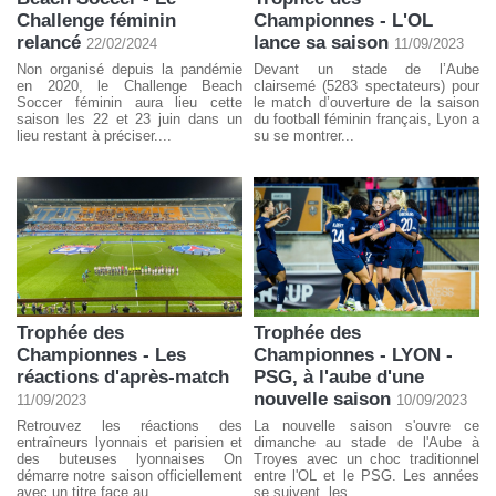
Challenge féminin
Championnes - L'OL
relancé
lance sa saison
22/02/2024
11/09/2023
Non organisé depuis la pandémie
Devant un stade de l’Aube
en 2020, le Challenge Beach
clairsemé (5283 spectateurs) pour
Soccer féminin aura lieu cette
le match d’ouverture de la saison
saison les 22 et 23 juin dans un
du football féminin français, Lyon a
lieu restant à préciser....
su se montrer...
Trophée des
Trophée des
Championnes - Les
Championnes - LYON -
réactions d'après-match
PSG, à l'aube d'une
nouvelle saison
11/09/2023
10/09/2023
Retrouvez les réactions des
La nouvelle saison s'ouvre ce
entraîneurs lyonnais et parisien et
dimanche au stade de l'Aube à
des buteuses lyonnaises On
Troyes avec un choc traditionnel
démarre notre saison officiellement
entre l'OL et le PSG. Les années
avec un titre face au...
se suivent, les...