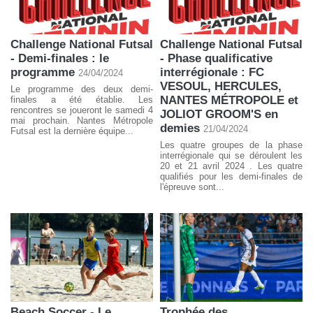
Challenge National Futsal
Challenge National Futsal
- Demi-finales : le
- Phase qualificative
programme
interrégionale : FC
24/04/2024
VESOUL, HERCULES,
Le programme des deux demi-
NANTES MÉTROPOLE et
finales a été établie. Les
rencontres se joueront le samedi 4
JOLIOT GROOM'S en
mai prochain. Nantes Métropole
demies
21/04/2024
Futsal est la dernière équipe...
Les quatre groupes de la phase
interrégionale qui se déroulent les
20 et 21 avril 2024 . Les quatre
qualifiés pour les demi-finales de
l'épreuve sont...
Beach Soccer - Le
Trophée des