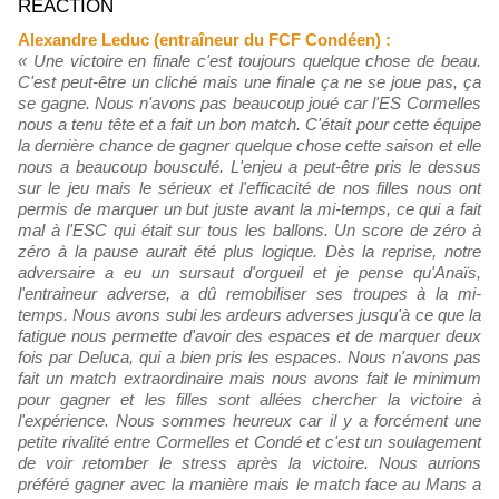
RÉACTION
Alexandre Leduc (entraîneur du FCF Condéen) :
« Une victoire en finale c'est toujours quelque chose de beau.
C'est peut-être un cliché mais une finale ça ne se joue pas, ça
se gagne. Nous n'avons pas beaucoup joué car l'ES Cormelles
nous a tenu tête et a fait un bon match. C'était pour cette équipe
la dernière chance de gagner quelque chose cette saison et elle
nous a beaucoup bousculé. L'enjeu a peut-être pris le dessus
sur le jeu mais le sérieux et l'efficacité de nos filles nous ont
permis de marquer un but juste avant la mi-temps, ce qui a fait
mal à l'ESC qui était sur tous les ballons. Un score de zéro à
zéro à la pause aurait été plus logique. Dès la reprise, notre
adversaire a eu un sursaut d'orgueil et je pense qu'Anaïs,
l'entraineur adverse, a dû remobiliser ses troupes à la mi-
temps. Nous avons subi les ardeurs adverses jusqu'à ce que la
fatigue nous permette d'avoir des espaces et de marquer deux
fois par Deluca, qui a bien pris les espaces. Nous n'avons pas
fait un match extraordinaire mais nous avons fait le minimum
pour gagner et les filles sont allées chercher la victoire à
l'expérience. Nous sommes heureux car il y a forcément une
petite rivalité entre Cormelles et Condé et c'est un soulagement
de voir retomber le stress après la victoire. Nous aurions
préféré gagner avec la manière mais le match face au Mans a