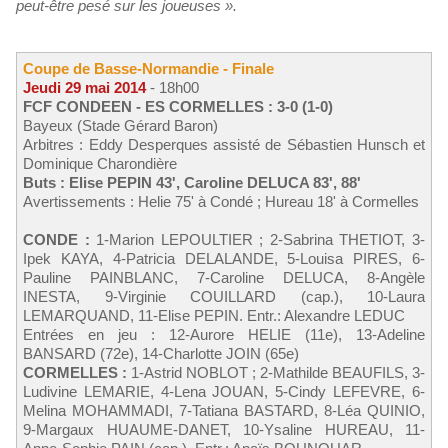
peut-être pesé sur les joueuses ».
Coupe de Basse-Normandie - Finale
Jeudi 29 mai 2014
- 18h00
FCF CONDEEN - ES CORMELLES : 3-0 (1-0)
Bayeux (Stade Gérard Baron)
Arbitres : Eddy Desperques assisté de Sébastien Hunsch et
Dominique Charondière
Buts : Elise PEPIN 43', Caroline DELUCA 83', 88'
Avertissements : Helie 75' à Condé ; Hureau 18' à Cormelles
CONDE :
1-Marion LEPOULTIER ; 2-Sabrina THETIOT, 3-
Ipek KAYA, 4-Patricia DELALANDE, 5-Louisa PIRES, 6-
Pauline PAINBLANC, 7-Caroline DELUCA, 8-Angèle
INESTA, 9-Virginie COUILLARD (cap.), 10-Laura
LEMARQUAND, 11-Elise PEPIN. Entr.: Alexandre LEDUC
Entrées en jeu : 12-Aurore HELIE (11e), 13-Adeline
BANSARD (72e), 14-Charlotte JOIN (65e)
CORMELLES :
1-Astrid NOBLOT ; 2-Mathilde BEAUFILS, 3-
Ludivine LEMARIE, 4-Lena JOUAN, 5-Cindy LEFEVRE, 6-
Melina MOHAMMADI, 7-Tatiana BASTARD, 8-Léa QUINIO,
9-Margaux HUAUME-DANET, 10-Ysaline HUREAU, 11-