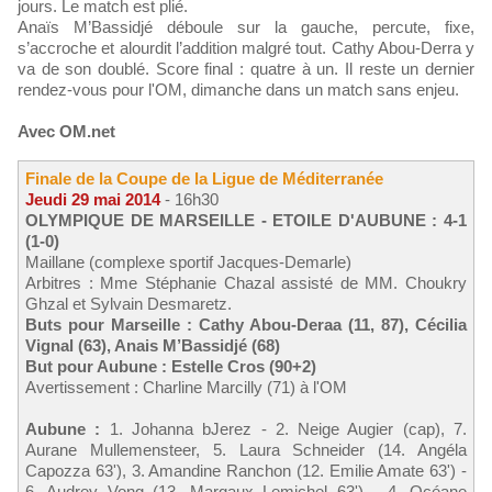
jours. Le match est plié.
Anaïs M’Bassidjé déboule sur la gauche, percute, fixe,
s’accroche et alourdit l’addition malgré tout. Cathy Abou-Derra y
va de son doublé. Score final : quatre à un. Il reste un dernier
rendez-vous pour l'OM, dimanche dans un match sans enjeu.
Avec OM.net
Finale de la Coupe de la Ligue de Méditerranée
Jeudi 29 mai 2014
- 16h30
OLYMPIQUE DE MARSEILLE - ETOILE D'AUBUNE : 4-1
(1-0)
Maillane (complexe sportif Jacques-Demarle)
Arbitres : Mme Stéphanie Chazal assisté de MM. Choukry
Ghzal et Sylvain Desmaretz.
Buts pour Marseille : Cathy Abou-Deraa (11, 87), Cécilia
Vignal (63), Anais M’Bassidjé (68)
But pour Aubune : Estelle Cros (90+2)
Avertissement : Charline Marcilly (71) à l'OM
Aubune :
1. Johanna bJerez - 2. Neige Augier (cap), 7.
Aurane Mullemensteer, 5. Laura Schneider (14. Angéla
Capozza 63'), 3. Amandine Ranchon (12. Emilie Amate 63') -
6. Audrey Vong (13. Margaux Lemichel 63') - 4. Océane