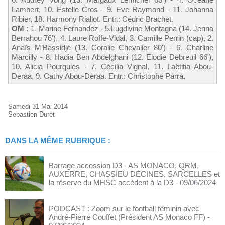
Lambert, 10. Estelle Cros - 9. Eve Raymond - 11. Johanna
Ribier, 18. Harmony Riallot. Entr.: Cédric Brachet.
OM :
1. Marine Fernandez - 5.Lugdivine Montagna (14. Jenna
Berrahou 76'), 4. Laure Roffe-Vidal, 3. Camille Perrin (cap), 2.
Anaïs M’Bassidjé (13. Coralie Chevalier 80') - 6. Charline
Marcilly - 8. Hadia Ben Abdelghani (12. Elodie Debreuil 66'),
10. Alicia Pourquies - 7. Cécilia Vignal, 11. Laëtitia Abou-
Deraa, 9. Cathy Abou-Deraa. Entr.: Christophe Parra.
Samedi 31 Mai 2014
Sebastien Duret
DANS LA MÊME RUBRIQUE :
Barrage accession D3 - AS MONACO, QRM,
AUXERRE, CHASSIEU DÉCINES, SARCELLES et
la réserve du MHSC accèdent à la D3
- 09/06/2024
PODCAST : Zoom sur le football féminin avec
André-Pierre Couffet (Président AS Monaco FF)
-