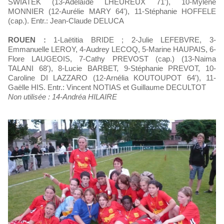
SWIATEK (13-Adelaïde LHEUREUX 71'), 10-Mylène
MONNIER (12-Aurélie MARY 64'), 11-Stéphanie HOFFELE
(cap.). Entr.: Jean-Claude DELUCA
ROUEN :
1-Laëtitia BRIDE ; 2-Julie LEFEBVRE, 3-
Emmanuelle LEROY, 4-Audrey LECOQ, 5-Marine HAUPAIS, 6-
Flore LAUGEOIS, 7-Cathy PREVOST (cap.) (13-Naima
TALANI 68'), 8-Lucie BARBET, 9-Stéphanie PREVOT, 10-
Caroline DI LAZZARO (12-Arnélia KOUTOUPOT 64'), 11-
Gaëlle HIS. Entr.: Vincent NOTIAS et Guillaume DECULTOT
Non utilisée : 14-Andréa HILAIRE