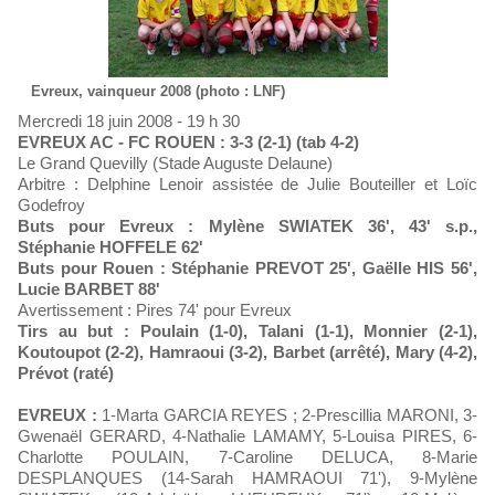
Evreux, vainqueur 2008 (photo : LNF)
Mercredi 18 juin 2008 - 19 h 30
EVREUX AC - FC ROUEN : 3-3 (2-1) (tab 4-2)
Le Grand Quevilly (Stade Auguste Delaune)
Arbitre : Delphine Lenoir assistée de Julie Bouteiller et Loïc
Godefroy
Buts pour Evreux : Mylène SWIATEK 36', 43' s.p.,
Stéphanie HOFFELE 62'
Buts pour Rouen : Stéphanie PREVOT 25', Gaëlle HIS 56',
Lucie BARBET 88'
Avertissement : Pires 74' pour Evreux
Tirs au but : Poulain (1-0), Talani (1-1), Monnier (2-1),
Koutoupot (2-2), Hamraoui (3-2), Barbet (arrêté), Mary (4-2),
Prévot (raté)
EVREUX :
1-Marta GARCIA REYES ; 2-Prescillia MARONI, 3-
Gwenaël GERARD, 4-Nathalie LAMAMY, 5-Louisa PIRES, 6-
Charlotte POULAIN, 7-Caroline DELUCA, 8-Marie
DESPLANQUES (14-Sarah HAMRAOUI 71'), 9-Mylène