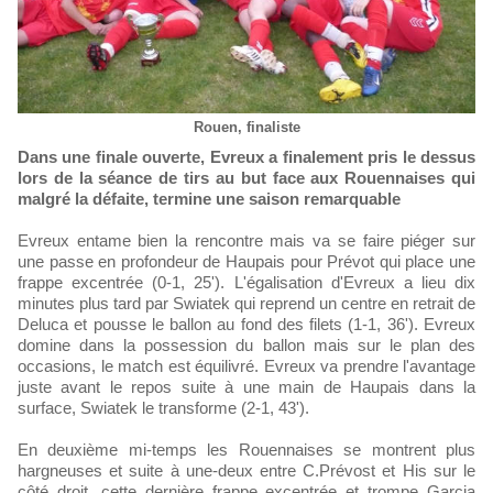
Rouen, finaliste
Dans une finale ouverte, Evreux a finalement pris le dessus
lors de la séance de tirs au but face aux Rouennaises qui
malgré la défaite, termine une saison remarquable
Evreux entame bien la rencontre mais va se faire piéger sur
une passe en profondeur de Haupais pour Prévot qui place une
frappe excentrée (0-1, 25'). L'égalisation d'Evreux a lieu dix
minutes plus tard par Swiatek qui reprend un centre en retrait de
Deluca et pousse le ballon au fond des filets (1-1, 36'). Evreux
domine dans la possession du ballon mais sur le plan des
occasions, le match est équilivré. Evreux va prendre l'avantage
juste avant le repos suite à une main de Haupais dans la
surface, Swiatek le transforme (2-1, 43').
En deuxième mi-temps les Rouennaises se montrent plus
hargneuses et suite à une-deux entre C.Prévost et His sur le
côté droit, cette dernière frappe excentrée et trompe Garcia