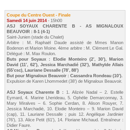
Coupe du Centre Ouest - Finale
Samedi 14 juin 2014
- 15h00
ASJ SOYAUX CHARENTE B - AS MIGNALOUX
BEAUVOIR : 8-1 (4-1)
Saint-Junien (stade du Chalet)
Arbitre : M. Raphaël Daude assisté de Mmes Manon
Bodenon et Marion Moine. 4ème arbitre : M. Clément Le Gal.
Délégué : M. Max Roulon.
Buts pour Soyaux : Elodie Monteiro (2’, 30’), Marion
David (11’, 62’), Jessica Marchadié (32’), Mathylde Allais
(55’csc), Lauriane Dessalle (78’, 88’)
But pour Mignaloux Beauvoir : Cassandra Rondeau (10’).
Expulsion de Karen Lhommedet (38’) de Mignaloux Beauvoir.
ASJ Soyaux Charente B :
1. Alizée Nadal – 2. Estelle
Eymard, 4. Marine Lherideau, 5. Ophélie Demarconnay, 3.
Mary Miralves – 6. Sophie Cerdan, 8. Alison Rouyer, 7.
Jessica Marchadié, 10. Elodie Monteiro – 9. Marion David
(cap), 11. Lauriane Dessalle ; puis 12. Angélique Jardinier
(76’), 13. Alice Petit (61’), 14. Floriane Michaud. Entraîneur :
Didier Faure.