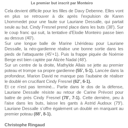
Le premier but inscrit par Monteiro
Cela devient difficile pour les filles de Davy Debenne. Elles vont
en plus se retrouver à dix après l’expulsion de Karen
Lhommedet pour une faute sur Lauriane Dessalle, qui partait
seule au but. Cindy Fresnel prend place dans les buts (38’). Sur
le coup franc qui suit, la tentative d’Elodie Monteiro passe bien
au dessus (40’).
Sur une longue balle de Marine Lhérideau pour Lauriane
Dessalle, la néo-gardienne réalise une bonne sortie dans les
pieds de l’attaquante (45’+1). Puis la frappe piquée de Noémie
Berge est bien captée par Alizée Nadal (48’).
Sur un centre de la droite, Mathylde Allais se jette au premier
poteau et trompe sa propre gardienne
(55’, 5-1).
Lancée dans la
profondeur, Marion David ne manque pas l’aubaine de réaliser
le doublé en crucifiant Cindy Fresnel
(62’, 6-1).
Et ce n'est pas terminé... Partie dans le dos de la défense,
Lauriane Dessalle résiste au retour de Carine Prévost pour
battre de près Cindy Fresnel
(78’, 7-1).
Cette dernière, peu à
l’aise dans les buts, laisse les gants à Astrid Audoux (79’).
Lauriane Dessalle s'offre également un doublé en marquant au
premier poteau
(88’, 8-1).
Christophe Ringaud