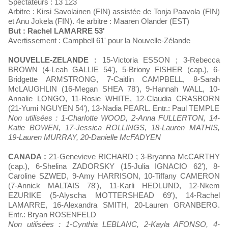
Spectateurs : 13 123
Arbitre : Kirsi Savolainen (FIN) assistée de Tonja Paavola (FIN)
et Anu Jokela (FIN). 4e arbitre : Maaren Olander (EST)
But : Rachel LAMARRE 53'
Avertissement : Campbell 61' pour la Nouvelle-Zélande
NOUVELLE-ZELANDE :
15-Victoria ESSON ; 3-Rebecca
BROWN (4-Leah GALLIE 54'), 5-Briony FISHER (cap.), 6-
Bridgette ARMSTRONG, 7-Caitlin CAMPBELL, 8-Sarah
McLAUGHLIN (16-Megan SHEA 78'), 9-Hannah WALL, 10-
Annalie LONGO, 11-Rosie WHITE, 12-Claudia CRASBORN
(21-Yumi NGUYEN 54'), 13-Nadia PEARL. Entr.: Paul TEMPLE
Non utilisées : 1-Charlotte WOOD, 2-Anna FULLERTON, 14-
Katie BOWEN, 17-Jessica ROLLINGS, 18-Lauren MATHIS,
19-Lauren MURRAY, 20-Danielle McFADYEN
CANADA :
21-Genevieve RICHARD ; 3-Bryanna McCARTHY
(cap.), 6-Shelina ZADORSKY (15-Julia IGNACIO 62'), 8-
Caroline SZWED, 9-Amy HARRISON, 10-Tiffany CAMERON
(7-Annick MALTAIS 78'), 11-Karli HEDLUND, 12-Nkem
EZURIKE (5-Alyscha MOTTERSHEAD 69'), 14-Rachel
LAMARRE, 16-Alexandra SMITH, 20-Lauren GRANBERG.
Entr.: Bryan ROSENFELD
Non utilisées : 1-Cynthia LEBLANC, 2-Kayla AFONSO, 4-