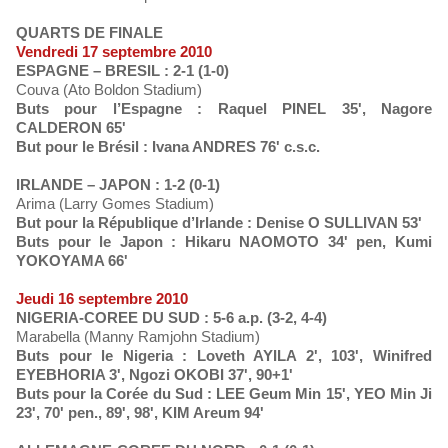
QUARTS DE FINALE
Vendredi 17 septembre 2010
ESPAGNE – BRESIL : 2-1 (1-0)
Couva (Ato Boldon Stadium)
Buts pour l’Espagne : Raquel PINEL 35', Nagore
CALDERON 65'
But pour le Brésil : Ivana ANDRES 76' c.s.c.
IRLANDE – JAPON : 1-2 (0-1)
Arima (Larry Gomes Stadium)
But pour la République d’Irlande : Denise O SULLIVAN 53'
Buts pour le Japon : Hikaru NAOMOTO 34' pen, Kumi
YOKOYAMA 66'
Jeudi 16 septembre 2010
NIGERIA-COREE DU SUD : 5-6 a.p. (3-2, 4-4)
Marabella (Manny Ramjohn Stadium)
Buts pour le Nigeria : Loveth AYILA 2', 103', Winifred
EYEBHORIA 3', Ngozi OKOBI 37', 90+1'
Buts pour la Corée du Sud : LEE Geum Min 15', YEO Min Ji
23', 70' pen., 89', 98', KIM Areum 94'