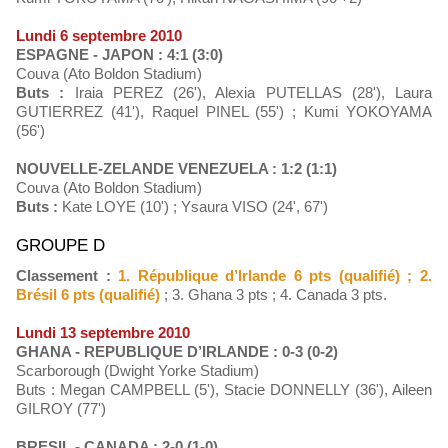
Lundi 6 septembre 2010
ESPAGNE - JAPON : 4:1 (3:0)
Couva (Ato Boldon Stadium)
Buts :
Iraia PEREZ (26'), Alexia PUTELLAS (28'), Laura
GUTIERREZ (41'), Raquel PINEL (55') ; Kumi YOKOYAMA
(56')
NOUVELLE-ZELANDE VENEZUELA : 1:2 (1:1)
Couva (Ato Boldon Stadium)
Buts :
Kate LOYE (10') ; Ysaura VISO (24', 67')
GROUPE D
Classement :
1. République d’Irlande 6 pts (qualifié) ; 2.
Brésil 6 pts (qualifié)
; 3. Ghana 3 pts ; 4. Canada 3 pts.
Lundi 13 septembre 2010
GHANA - REPUBLIQUE D’IRLANDE : 0-3 (0-2)
Scarborough (Dwight Yorke Stadium)
Buts : Megan CAMPBELL (5'), Stacie DONNELLY (36'), Aileen
GILROY (77')
BRESIL - CANADA : 2-0 (1-0)