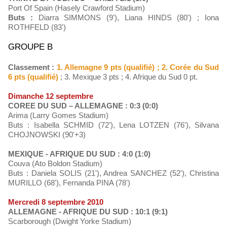
Port Of Spain (Hasely Crawford Stadium)
Buts :
Diarra SIMMONS (9'), Liana HINDS (80') ; Iona
ROTHFELD (83')
GROUPE B
Classement :
1. Allemagne 9 pts (qualifié) ; 2. Corée du Sud
6 pts (qualifié)
; 3. Mexique 3 pts ; 4. Afrique du Sud 0 pt.
Dimanche 12 septembre
COREE DU SUD – ALLEMAGNE : 0:3 (0:0)
Arima (Larry Gomes Stadium)
Buts : Isabella SCHMID (72'), Lena LOTZEN (76'), Silvana
CHOJNOWSKI (90'+3)
MEXIQUE - AFRIQUE DU SUD : 4:0 (1:0)
Couva (Ato Boldon Stadium)
Buts : Daniela SOLIS (21'), Andrea SANCHEZ (52'), Christina
MURILLO (68'), Fernanda PINA (78')
Mercredi 8 septembre 2010
ALLEMAGNE - AFRIQUE DU SUD : 10:1 (9:1)
Scarborough (Dwight Yorke Stadium)