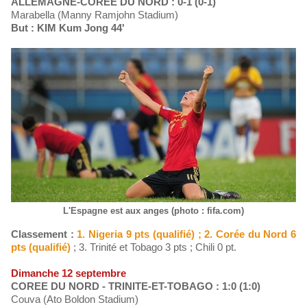
ALLEMAGNE-COREE DU NORD : 0-1 (0-1)
Marabella (Manny Ramjohn Stadium)
But : KIM Kum Jong 44'
L'Espagne est aux anges (photo : fifa.com)
Classement :
1. Nigeria 9 pts (qualifié) ; 2. Corée du Nord 6
pts (qualifié)
; 3. Trinité et Tobago 3 pts ; Chili 0 pt.
Dimanche 12 septembre
COREE DU NORD - TRINITE-ET-TOBAGO : 1:0 (1:0)
Couva (Ato Boldon Stadium)