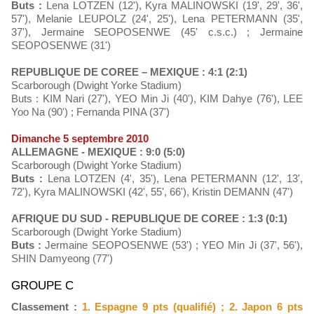
Buts :
Lena LOTZEN (12'), Kyra MALINOWSKI (19', 29', 36',
57'), Melanie LEUPOLZ (24', 25'), Lena PETERMANN (35',
37'), Jermaine SEOPOSENWE (45' c.s.c.) ; Jermaine
SEOPOSENWE (31')
REPUBLIQUE DE COREE – MEXIQUE : 4:1 (2:1)
Scarborough (Dwight Yorke Stadium)
Buts : KIM Nari (27'), YEO Min Ji (40'), KIM Dahye (76'), LEE
Yoo Na (90') ; Fernanda PINA (37')
Dimanche 5 septembre 2010
ALLEMAGNE - MEXIQUE : 9:0 (5:0)
Scarborough (Dwight Yorke Stadium)
Buts :
Lena LOTZEN (4', 35'), Lena PETERMANN (12', 13',
72'), Kyra MALINOWSKI (42', 55', 66'), Kristin DEMANN (47')
AFRIQUE DU SUD - REPUBLIQUE DE COREE : 1:3 (0:1)
Scarborough (Dwight Yorke Stadium)
Buts :
Jermaine SEOPOSENWE (53') ; YEO Min Ji (37', 56'),
SHIN Damyeong (77')
GROUPE C
Classement :
1. Espagne 9 pts (qualifié) ; 2. Japon 6 pts