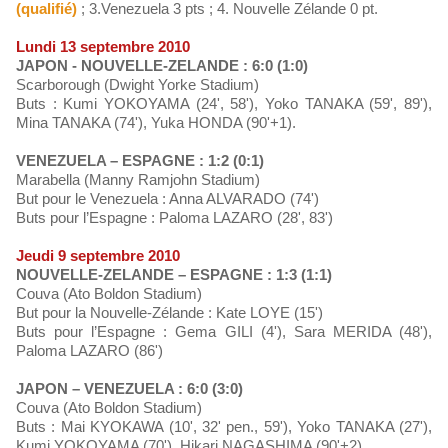
(qualifié)
; 3.Venezuela 3 pts ; 4. Nouvelle Zélande 0 pt.
Lundi 13 septembre 2010
JAPON - NOUVELLE-ZELANDE : 6:0 (1:0)
Scarborough (Dwight Yorke Stadium)
Buts : Kumi YOKOYAMA (24', 58'), Yoko TANAKA (59', 89'),
Mina TANAKA (74'), Yuka HONDA (90'+1).
VENEZUELA – ESPAGNE : 1:2 (0:1)
Marabella (Manny Ramjohn Stadium)
But pour le Venezuela : Anna ALVARADO (74')
Buts pour l’Espagne : Paloma LAZARO (28', 83')
Jeudi 9 septembre 2010
NOUVELLE-ZELANDE – ESPAGNE : 1:3 (1:1)
Couva (Ato Boldon Stadium)
But pour la Nouvelle-Zélande : Kate LOYE (15')
Buts pour l’Espagne : Gema GILI (4'), Sara MERIDA (48'),
Paloma LAZARO (86')
JAPON – VENEZUELA : 6:0 (3:0)
Couva (Ato Boldon Stadium)
Buts : Mai KYOKAWA (10', 32' pen., 59'), Yoko TANAKA (27'),
Kumi YOKOYAMA (70'), Hikari NAGASHIMA (90'+2)