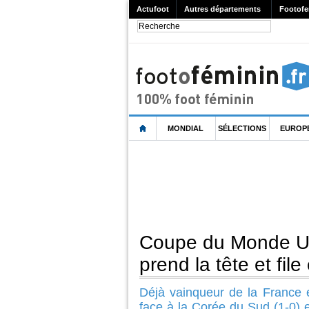
Actufoot
Autres départements
Footofe
MONDIAL
SÉLECTIONS
EUROP
Coupe du Monde U2
prend la tête et file
Déjà vainqueur de la France en
face à la Corée du Sud (1-0) e