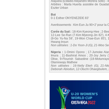
Alajuela (Estadio Alejandro Morera Soto) - 
Arbitres : Marta Huerta assistée de Guadalu
Eszter Urban
But
0-1 Esther ONYENEZIDE 83'
Avertissements : Kim Eun-Ju 90+2' pour la C
Corée du Sud :
18-Kim Kyeong-Hee ; 2-Been
12-Lee Se-Ran (7-Kim Myeong-Jin 82'), 4-K
(9-Go Yu-Na 59', 19-Won Chae-Eun 85'), 
Hwang Insun
Non utilisées : 1-Do Yoon-Ji (G), 21-Woo 
Nigeria :
1-Omini Oyono ; 17-Jumoke Alani
Imura ; 11-Bashirat Amoo ; 20-Joy Jerry
Olise, 9-Flourish Sabastine (18-Motunrayo
Olanrewaju Mathew
Non utilisées : 16-Nelly Ekeh (G), 21-N
Deborah Abiodun, 12-Oluchi Ohaegbulem, 