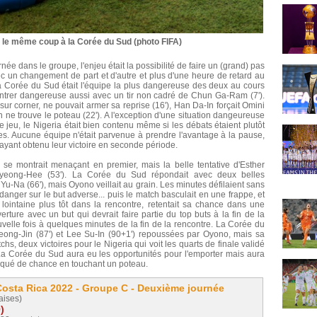
t le même coup à la Corée du Sud (photo FIFA)
ée dans le groupe, l'enjeu était la possibilité de faire un (grand) pas
ec un changement de part et d'autre et plus d'une heure de retard au
a Corée du Sud était l'équipe la plus dangereuse des deux au cours
ontrer dangereuse aussi avec un tir non cadré de Chun Ga-Ram (7').
 corner, ne pouvait armer sa reprise (16'), Han Da-In forçait Omini
 ne trouve le poteau (22'). A l'exception d'une situation dangeureuse
 jeu, le Nigeria était bien contenu même si les débats étaient plutôt
es. Aucune équipe n'était parvenue à prendre l'avantage à la pause,
ayant obtenu leur victoire en seconde période.
 se montrait menaçant en premier, mais la belle tentative d'Esther
Kyeong-Hee (53'). La Corée du Sud répondait avec deux belles
u-Na (66'), mais Oyono veillait au grain. Les minutes défilaient sans
danger sur le but adverse... puis le match basculait en une frappe, et
ointaine plus tôt dans la rencontre, retentait sa chance dans une
ouverture avec un but qui devrait faire partie du top buts à la fin de la
uvelle fois à quelques minutes de la fin de la rencontre. La Corée du
ong-Jin (87') et Lee Su-In (90+1') repoussées par Oyono, mais sa
hs, deux victoires pour le Nigeria qui voit les quarts de finale validé
 La Corée du Sud aura eu les opportunités pour l'emporter mais aura
nqué de chance en touchant un poteau.
osta Rica 2022 - Groupe C - Deuxième journée
aises)
)