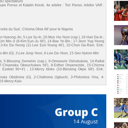
482 spectateurs
pe Porras et Katalin Korok. 4e arbitre : Tori Penso. Arbitre VAR :
orée du Sud ; Chioma Olise 68' pour le Nigeria
 Hyeong-Jin, 5-Lee Su-In, 20-Mun Ha-Yeon (cap.), 16-Han Da-In ;
im Min-Ji (8-Kim Eun-Ju 46'), 14-Bae Ye-Bin ; 17-Jeon Yug-Yeong
13-Ko Da-Yeong (11-Lee Eun-Young 46'), 10-Chun Ga-Ram. Entr.:
Seo-Bin (G), 3-Lee Jung-Yeon, 6-Lee Da-Yeon, 15-Seo Hyeon-Min
, 5-Blessing Demehin (cap.), 6-Omowumi Oshobukola, 14-Rafiat
 (7-Chiamaka Okwuchukwu 56'), 8-Esther Onyenezide, 15-Chioma
 Ezekiel 90+4') ; 13-Mercy Idoko (10-Blessing Okpe 68'). Entr.:
kiruka Obidinma (G), 2-Chidimma Ogbuchi, 3-Philomina Yina, 4-
19-Mercy Kalu