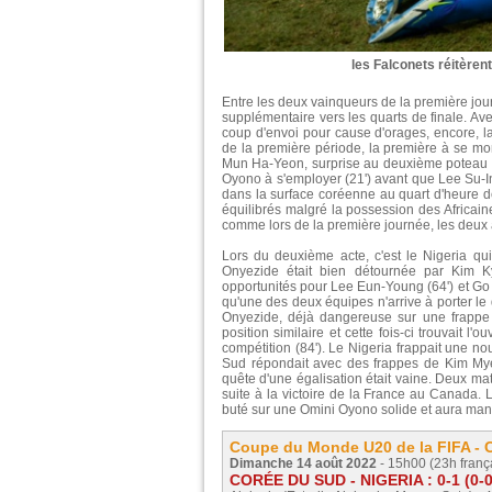
les Falconets réitèren
Entre les deux vainqueurs de la première journ
supplémentaire vers les quarts de finale. Av
coup d'envoi pour cause d'orages, encore, l
de la première période, la première à se m
Mun Ha-Yeon, surprise au deuxième poteau sur
Oyono à s'employer (21') avant que Lee Su-In
dans la surface coréenne au quart d'heure de
équilibrés malgré la possession des Africain
comme lors de la première journée, les deux 
Lors du deuxième acte, c'est le Nigeria qui
Onyezide était bien détournée par Kim 
opportunités pour Lee Eun-Young (64') et Go Y
qu'une des deux équipes n'arrive à porter le 
Onyezide, déjà dangereuse sur une frappe l
position similaire et cette fois-ci trouvait l'
compétition (84'). Le Nigeria frappait une no
Sud répondait avec des frappes de Kim Mye
quête d'une égalisation était vaine. Deux matc
suite à la victoire de la France au Canada.
buté sur une Omini Oyono solide et aura ma
Coupe du Monde U20 de la FIFA - C
Dimanche 14 août 2022
- 15h00 (23h franç
CORÉE DU SUD - NIGERIA : 0-1 (0-0