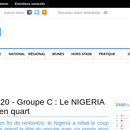
minin
Entretiens exclusifs
Suivez nous
Recevez notre newsletter
E
NATIONAL
RÉGIONAL
JEUNES
HORS STADE
PRATIQUE
S
0 - Groupe C : Le NIGERIA
DANS L
 en quart
 fin de rencontre, le Nigeria a refait le coup
t prend la tête du groupe avec six points ainsi