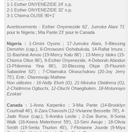
1-1 Esther ONYENEZIDE 24' s.p.
2-1 Esther ONYENEZIDE 32' s.p.
3-1 Chioma OLISE 90+1'
Avertissements : Esther Onyenezide 62', Jumoke Alani 71'
pour le Nigeria ; Mia Pante 23' pour le Canada
Nigeria :
1-Omini Oyono ; 17-Jumoke Alani, 5-Blessing
Demehin (cap.), 6-Omowumi Oshobukola, 14-Rafiat Imura ;
11-Bashirat Amoo (19-Mercy Kalu 86') ; 13-Mercy Idoko (15-
Chioma Olise 86'), 8-Esther Onyenezide, 4-Deborah Abiodun
(3-Philomina Yina 86'), 10-Blessing Okpe (9-Flourish
Sabastine 52') ; 7-Chiamaka Okwuchukwu (20-Joy Jerry
75'). Entr.: Olanrewaju Mathew
Non utilisées : 16-Nelly Ekeh (G), 21-Nkiruka Obidinma (G),
2-Chidimma Ogbuchi, 12-Oluchi Ohaegbulem, 18-Motunrayo
Ezekiel
Canada :
1-Anna Karpenko ; 3-Mia Pante (14-Brooklyn
Courtnall 46'), 6-Zara Chavoshi (12-Vivianne Bessette 78'), 4-
Jade Rose (cap.), 5-Annika Leslie ; 2-Zoe Burns, 8-Sonia
Walk (16-Keera Melenhorst 59'), 13-Simi Awujo ; 18-Olivia
Smith (19-Serita Thurton 45'), 7-Florianne Jourde (9-Miya