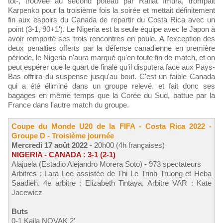
tôt-, trouvée au second poteau par Rafiat Imura, trompait
Karpenko pour la troisième fois la soirée et mettait définitement
fin aux espoirs du Canada de repartir du Costa Rica avec un
point (3-1, 90+1'). Le Nigeria est la seule équipe avec le Japon à
avoir remporté ses trois rencontres en poule. A l'exception des
deux penalties offerts par la défense canadienne en première
période, le Nigeria n'aura marqué qu'en toute fin de match, et on
peut espérer que le quart de finale qu'il disputera face aux Pays-
Bas offrira du suspense jusqu'au bout. C'est un faible Canada
qui a été éliminé dans un groupe relevé, et fait donc ses
bagages en même temps que la Corée du Sud, battue par la
France dans l'autre match du groupe.
Coupe du Monde U20 de la FIFA - Costa Rica 2022 -
Groupe D - Troisième journée
Mercredi 17 août 2022
- 20h00 (4h françaises)
NIGERIA - CANADA : 3-1 (2-1)
Alajuela (Estadio Alejandro Morera Soto) - 973 spectateurs
Arbitres : Lara Lee assistée de Thi Le Trinh Truong et Heba
Saadieh. 4e arbitre : Elizabeth Tintaya. Arbitre VAR : Kate
Jacewicz
Buts
0-1 Kaila NOVAK 2'