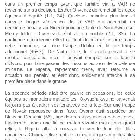
dans un premier temps avant que l'arbitre via la VAR ne
revienne sur sa décision. Esther Onyenezide remettait les deux
équipes à égalité (1-1, 24'). Quelques minutes plus tard et
nouvelle longue vérification de la VAR qui accordait un
deuxième penalty au Nigeria pour une faute de Simi Awujo sur
Mercy Idoko. Onyenezide s'offrait un doublé (2-1, 32'). La
gardienne canadienne effectuait tout de même un arrêt dans
cette rencontre, sur une frappe d'Idoko en fin de temps
additionnel (45+3'). De l'autre côté, le Canada peinait à se
montrer dangereux, mais il pouvait compter sur la fébrilité
d'Oyono pour faire passer des frissons au sein de la défense
africaine. Le Nigeria, rapidement mené, avait retourné la
situation sur penalty et était donc solidement attaché à sa
première place dans le groupe.
La seconde période allait être pauvre en occasions, les deux
équipes se montraient maladroites, Okwuchukwu ne parvenait
toujours pas à cadrer ses tentatives de la tête. Sur une frappe
de Novak repoussée dans l'axe, Oyono était suppléée par
Blessing Demehin (66'), une des rares occasions canadiennes.
Finalement, dans une fin de match vivante mais sans grand
relief, le Nigeria allait à nouveau trouver le fond des filets
canadiens. Chioma Olise -entrée en jeu quelques minutes plus