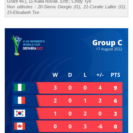
Grant 46'), 11-Kaila Novak. Entr.: Cindy Tye
Non utilisées : 20-Sierra Giorgio (G), 21-Coralie Lallier (G),
15-Elisabeth Tse