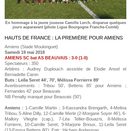
En hommage à la jeune joueuse Camille Lerch, disparue quelques
jours auparavant (photo Ligue Bourgogne Franche-Comté)
HAUTS DE FRANCE : LA PREMIÈRE POUR AMIENS
Amiens (Stade Moulonguet)
Samedi 19 mai 2018
AMIENS SC bat AS BEAUVAIS : 3-0 (1-0)
Spectateurs : 350
Arbitres : Audrey Duplouich assistée de Elodie Ansel et
Bernadette Caron
Buts : Leïla Seret 44', 70', Mélissa Forrierre 89'
Avertissements : Tribou 50', Bettens 85' pour Amiens ;
Fernandes 42' pour Beauvais
NB Penalty manqué pour Beauvais (50')
Amiens :
1-Camille Martin ; 3-Kassandra Brengarth, 4-Melina
Tribou, 5-Aline Dilly, 12-Camille Merle (2-Morgane Soyer 46'), 6-
Mallory Vlieghe (cap.), 7-Léa Tellier-Bouazni, 8-Mélissa
Forrierre, 10-Camille Seret, 9-Marjorie Brioux, 11-Leïla Seret
(13-Emma Bettens 80'). Entr.: Hicham Andasmas