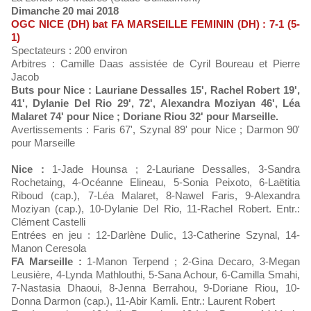
Dimanche 20 mai 2018
OGC NICE (DH) bat FA MARSEILLE FEMININ (DH) : 7-1 (5-
1)
Spectateurs : 200 environ
Arbitres : Camille Daas assistée de Cyril Boureau et Pierre
Jacob
Buts pour Nice : Lauriane Dessalles 15', Rachel Robert 19',
41', Dylanie Del Rio 29', 72', Alexandra Moziyan 46', Léa
Malaret 74' pour Nice ; Doriane Riou 32' pour Marseille.
Avertissements : Faris 67', Szynal 89' pour Nice ; Darmon 90'
pour Marseille
Nice :
1-Jade Hounsa ; 2-Lauriane Dessalles, 3-Sandra
Rochetaing, 4-Océanne Elineau, 5-Sonia Peixoto, 6-Laëtitia
Riboud (cap.), 7-Léa Malaret, 8-Nawel Faris, 9-Alexandra
Moziyan (cap.), 10-Dylanie Del Rio, 11-Rachel Robert. Entr.:
Clément Castelli
Entrées en jeu : 12-Darlène Dulic, 13-Catherine Szynal, 14-
Manon Ceresola
FA Marseille :
1-Manon Terpend ; 2-Gina Decaro, 3-Megan
Leusière, 4-Lynda Mathlouthi, 5-Sana Achour, 6-Camilla Smahi,
7-Nastasia Dhaoui, 8-Jenna Berrahou, 9-Doriane Riou, 10-
Donna Darmon (cap.), 11-Abir Kamli. Entr.: Laurent Robert