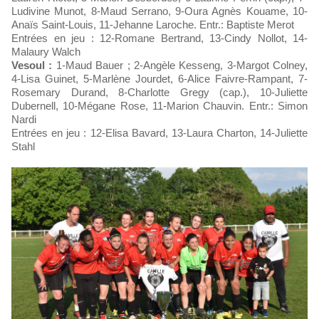
Ludivine Munot, 8-Maud Serrano, 9-Oura Agnès Kouame, 10-
Anaïs Saint-Louis, 11-Jehanne Laroche. Entr.: Baptiste Merot
Entrées en jeu : 12-Romane Bertrand, 13-Cindy Nollot, 14-
Malaury Walch
Vesoul :
1-Maud Bauer ; 2-Angèle Kesseng, 3-Margot Colney,
4-Lisa Guinet, 5-Marlène Jourdet, 6-Alice Faivre-Rampant, 7-
Rosemary Durand, 8-Charlotte Gregy (cap.), 10-Juliette
Dubernell, 10-Mégane Rose, 11-Marion Chauvin. Entr.: Simon
Nardi
Entrées en jeu : 12-Elisa Bavard, 13-Laura Charton, 14-Juliette
Stahl