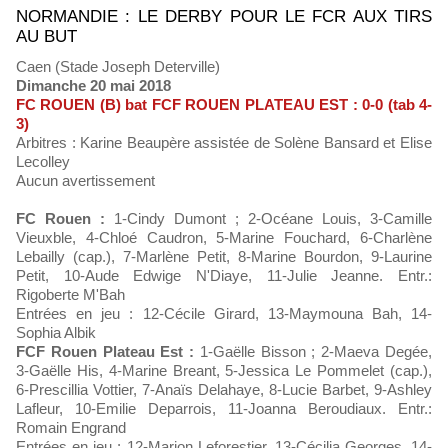
NORMANDIE : LE DERBY POUR LE FCR AUX TIRS
AU BUT
Caen (Stade Joseph Deterville)
Dimanche 20 mai 2018
FC ROUEN (B) bat FCF ROUEN PLATEAU EST : 0-0 (tab 4-
3)
Arbitres : Karine Beaupère assistée de Solène Bansard et Elise
Lecolley
Aucun avertissement
FC Rouen :
1-Cindy Dumont ; 2-Océane Louis, 3-Camille
Vieuxble, 4-Chloé Caudron, 5-Marine Fouchard, 6-Charlène
Lebailly (cap.), 7-Marlène Petit, 8-Marine Bourdon, 9-Laurine
Petit, 10-Aude Edwige N'Diaye, 11-Julie Jeanne. Entr.:
Rigoberte M'Bah
Entrées en jeu : 12-Cécile Girard, 13-Maymouna Bah, 14-
Sophia Albik
FCF Rouen Plateau Est :
1-Gaëlle Bisson ; 2-Maeva Degée,
3-Gaëlle His, 4-Marine Breant, 5-Jessica Le Pommelet (cap.),
6-Prescillia Vottier, 7-Anaïs Delahaye, 8-Lucie Barbet, 9-Ashley
Lafleur, 10-Emilie Deparrois, 11-Joanna Beroudiaux. Entr.:
Romain Engrand
Entrées en jeu : 12-Marion Leforestier, 13-Cécilia Georges, 14-