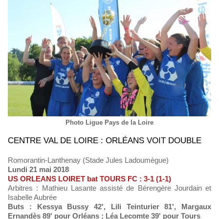
Photo Ligue Pays de la Loire
CENTRE VAL DE LOIRE : ORLÉANS VOIT DOUBLE
Romorantin-Lanthenay (Stade Jules Ladoumègue)
Lundi 21 mai 2018
US ORLEANS LOIRET bat TOURS FC : 3-1 (1-1)
Arbitres : Mathieu Lasante assisté de Bérengère Jourdain et
Isabelle Aubrée
Buts : Kessya Bussy 42', Lili Teinturier 81', Margaux
Ernandès 89' pour Orléans ; Léa Lecomte 39' pour Tours