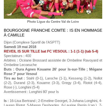
Photo Ligue du Centre Val de Loire
BOURGOGNE FRANCHE COMTE : IS EN HOMMAGE
À CAMILLE
Dijon (Complexe Sportif de l'ASPTT)
Samedi 19 mai 2018
REVEIL IS SUR TILLE bat FC VESOUL : 1-1 (1-1) (tab 5-4)
Spectateurs : 400
Arbitres : Océane Brossard assistée de Ombeline Ravoyard et
Ombeline Lecoeuche
Buts : Oura Agnes Kouame 26' pour Is-sur-Tille ; Mégane
Rose 7' pour Vesoul
Tirs au but :
Stahl (0-1), Laroche (1-1), Kesseng (1-2), Nollot
(2-2), Durand (2-3), Kouame (3-3), Gregy (3-4), Riotot (4-4),
Rose (-), Longhini (5-4)
Avertissement : Longhini 80' pour Is
Is :
16-Lisa Bertrand ; 2-Emeline Georget, 3-Johana Longhini, 4-
Lauren Riotot, 5-Manon Desbordes, 6-Laurine Perrin (cap.), 7-