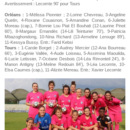
Avertissement : Lecomte 90' pour Tours
Orléans :
1-Mélissa Pionnier ; 2-Lorine Chevreau, 3-Angeline
Quetin, 4-Roxane Couasnon, 5-Amandine Conan, 6-Juliette
Moreau (cap.), 7-Bonnie Lou Piat El Bouhati (12-Laurine Pinot
60'), 8-Margaux Ernandès (14-Lili Teinturier 70'), 9-Patricia
Mbazoghondong, 10-Nina Richard (13-Armeline Lerouge 89'),
11-Kessya Bussy. Entr.: Farid Kebsi
Tours :
1-Carole Borget ; 2-Audrey Mercier (12-Ana Bourreau
66'), 3-Eugénie Vallée, 4-Aude Loiseau, 5-Assimina Maoulida,
6-Lucie Letissier, 7-Océane Desbois (14-Léa Rimonteil 24'), 8-
Manon Antigny (13-Meline Redouin 84'), 9-Léa Lecomte, 10-
Elsa Caumes (cap.), 11-Alizée Mereau. Entr.: Xavier Lecomte