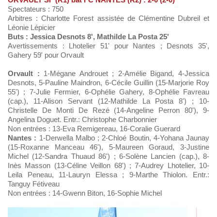
Spectateurs : 750
Arbitres : Charlotte Forest assistée de Clémentine Dubreil et
Léonie Lépicier
Buts : Jessica Desnots 8', Mathilde La Posta 25'
Avertissements : Lhotelier 51' pour Nantes ; Desnots 35',
Gahery 59' pour Orvault
Orvault :
1-Mégane Androuet ; 2-Amélie Bigand, 4-Jessica
Desnots, 5-Pauline Maindron, 6-Cécile Guillin (15-Marjorie Roy
55') ; 7-Julie Fermier, 6-Ophélie Gahery, 8-Ophélie Favreau
(cap.), 11-Alison Servant (12-Mathilde La Posta 8') ; 10-
Christelle De Monti De Rezé (14-Angeline Perron 80'), 9-
Angelina Doguet. Entr.: Christophe Charbonnier
Non entrées : 13-Eva Remigereau, 16-Coralie Guerard
Nantes :
1-Derwella Malbo ; 2-Chloé Boutin, 4-Yohana Jaunay
(15-Roxanne Manceau 46'), 5-Maureen Goraud, 3-Justine
Michel (12-Sandra Thuaud 86') ; 6-Solène Lancien (cap.), 8-
Inès Masson (13-Céline Veillon 68') ; 7-Audrey Lhotelier, 10-
Leila Peneau, 11-Lauryn Elessa ; 9-Marthe Thiolon. Entr.:
Tanguy Fétiveau
Non entrées : 14-Gwenn Biton, 16-Sophie Michel