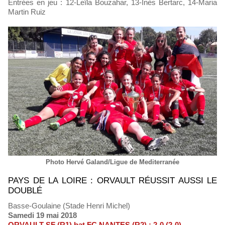
Entrées en jeu : 12-Leïla Bouzahar, 13-Inès Bertarc, 14-Maria
Martin Ruiz
Photo Hervé Galand/Ligue de Mediterranée
PAYS DE LA LOIRE : ORVAULT RÉUSSIT AUSSI LE
DOUBLÉ
Basse-Goulaine (Stade Henri Michel)
Samedi 19 mai 2018
ORVAULT SF (R1) bat FC NANTES (R2) : 2-0 (2-0)