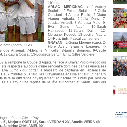
19' s.p.
ARLAC MERIGNAC :
1-Audrey
Souletis, 2-Emma Sejallon, 3-Celia
Constant, 4-Aurore Riello, 5-Diane
Afanou Agbada, 6-Julia Dany, 7-
Jessica Arnault, 8-Vanessa Majo, 9-
Eva Sumo (cap.), 10-Sarah
Hamraoui, 11-Sarah Dalin, 12-
Morgane Pouget, 13-Lucille Maury,
14-Ruiz. Entr.: Pascal Lamagnère
GRAYAN :
1-Sonia Moreno (cap.), 2-
e note (photo : LFA).
Flore Agert, 3-Emilie Lapierre, 4-
élique Ansenat, 7-Mélanie Minicelle, 8-Emilie Bourges, 9-Cécile
, 12-Laura Cossat, 13-Louisette Berton. Entr.: Gilles Verdière
n D2 a remporté la Coupe d’Aquitaine face à Grayan-Nord-Médoc qui
onc été respectée au cours d’une rencontre dominée par les Arlacaises
e Eva Sumo - qui portait le brassard de capitaine en l’absence de
. Deux minutes plus tard, les Grayanaises égalisaient sur un penalty
te faire la différence physiquement et inscrire trois buts par Jessica
 Julia Dany d’une reprise de la tête sur corner, et Sarah Dalin qui
lage et Pierre-Olivier Poyet
L 5', Marjorie ODET 13', Sarah VERDAN 23', Amélie VIEIRA 48'
.p., Sandrine CHALAMEL 90'