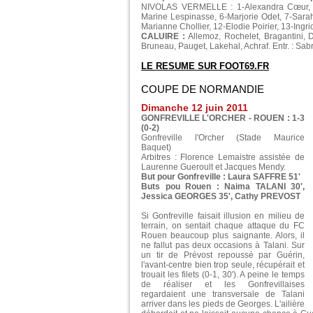
NIVOLAS VERMELLE : 1-Alexandra Cœur, 2-K
Marine Lespinasse, 6-Marjorie Odet, 7-Sarah
Marianne Chollier, 12-Elodie Poirier, 13-Ingr
CALUIRE :
Allemoz, Rochelet, Bragantini, 
Bruneau, Pauget, Lakehal, Achraf. Entr. : Sa
LE RESUME SUR FOOT69.FR
COUPE DE NORMANDIE
Dimanche 12 juin 2011
GONFREVILLE L'ORCHER - ROUEN : 1-3
(0-2)
Gonfreville l'Orcher (Stade Maurice
Baquet)
Arbitres : Florence Lemaistre assistée de
Laurenne Gueroult et Jacques Mendy.
But pour Gonfreville : Laura SAFFRE 51'
Buts pou Rouen : Naima TALANI 30',
Jessica GEORGES 35', Cathy PREVOST
Si Gonfreville faisait illusion en milieu de
terrain, on sentait chaque attaque du FC
Rouen beaucoup plus saignante. Alors, il
ne fallut pas deux occasions à Talani. Sur
un tir de Prévost repoussé par Guérin,
l'avant-centre bien trop seule, récupérait et
trouait les filets (0-1, 30'). A peine le temps
de réaliser et les Gonfrevillaises
regardaient une transversale de Talani
arriver dans les pieds de Georges. L'ailière