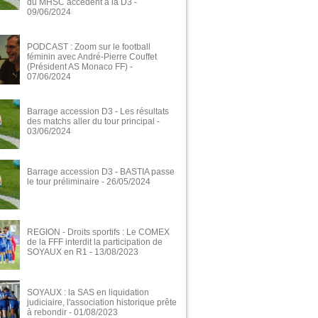
du MHSC accèdent à la D3
-
09/06/2024
PODCAST : Zoom sur le football
féminin avec André-Pierre Couffet
(Président AS Monaco FF)
-
07/06/2024
Barrage accession D3 - Les résultats
des matchs aller du tour principal
-
03/06/2024
Barrage accession D3 - BASTIA passe
le tour préliminaire
- 26/05/2024
REGION - Droits sportifs : Le COMEX
de la FFF interdit la participation de
SOYAUX en R1
- 13/08/2023
SOYAUX : la SAS en liquidation
judiciaire, l'association historique prête
à rebondir
- 01/08/2023