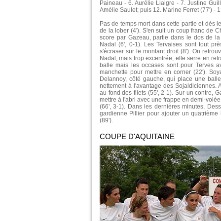
Paineau - 6. Aurélie Liaigre - 7. Justine Gui
Amélie Saulet; puis 12. Marine Ferret (77') - 1
Pas de temps mort dans cette partie et dès le 
de la lober (4'). S'en suit un coup franc de C
score par Gazeau, partie dans le dos de la 
Nadal (6', 0-1). Les Tervaises sont tout p
s'écraser sur le montant droit (8'). On retrou
Nadal, mais trop excentrée, elle serre en retr
balle mais les occases sont pour Terves a
manchette pour mettre en corner (22'). Soy
Delannoy, côté gauche, qui place une balle 
nettement à l'avantage des Sojaldiciennes. 
au fond des filets (55', 2-1). Sur un contre, 
mettre à l'abri avec une frappe en demi-volée 
(66', 3-1). Dans les dernières minutes, Desse
gardienne Pillier pour ajouter un quatrième 
(89').
COUPE D'AQUITAINE