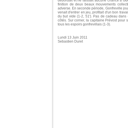
débordait et ne laissait aucune chance à Guér
finition de deux beaux mouvements collecti
adverse. En seconde période, Gonfreville jo
venait d'entrer en jeu, profitait d'un bon tra
du but vide (1-2, 51'). Pas de cadeau dans c
côtés. Sur corner, la capitaine Prévost pour s
tous les espoirs gonfrevillais (1-3).
Lundi 13 Juin 2011
Sebastien Duret