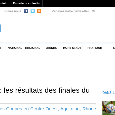
minin
Entretiens exclusifs
Suivez nous
Recevez notre newsletter
E
NATIONAL
RÉGIONAL
JEUNES
HORS STADE
PRATIQUE
S
 les résultats des finales du
DANS L
 des Coupes en Centre Ouest, Aquitaine, Rhône