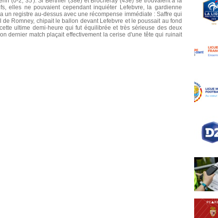
in (0-2, 35'). Si Berthier (38e) et Brocheray (43e) se trouvaient à la
fs, elles ne pouvaient cependant inquiéter Lefebvre, la gardienne
ua un registre au-dessus avec une récompense immédiate : Saffre qui
vail de Romney, chipait le ballon devant Lefebvre et le poussait au fond
ette ultime demi-heure qui fut équilibrée et très sérieuse des deux
on dernier match plaçait effectivement la cerise d'une tête qui ruinait