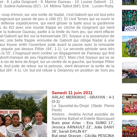
llet - 8. Lydia Guignard - 9. Marine Gazeau - 10. Louise Gaborit - 11.
3. Justine Aubineau (82') - 14. Mélina Talbot (88'). Entr. : Lucien Ruby.
coup d'envoi, sur une sortie de Nadal, c'est Gaborit qui est tout près
hagnaud qui passe de peu à côté (5'). Et c'est Terves qui va ouvrir le
défense sojaldicienne, qui vient glisser la balle sous la gardienne
rès du KO avec une lourde frappe en cloche de Guignard qui vient
ve la buteuse Gazeau, partie à la limite du hors jeu, qui vient effacer
ait Gaborit qui tire sur la transversale (9'). Soyaux a la possession de
vec une belle frappe enroulée de Gaborit qui oblige Nadal à une
aux trouve enfin l'ouverture juste avant la pause avec la remuante
piquée par dessus Pillier (44', 1-1). La seconde période sera très
A la 55', Chagnaud vient contrer un dégagement de Paineau qui finit
Gaborit manque de peu l'égalisation (61'). Mais c'est Soyaux qui va se
à ras de terre de Angot, sur un centre de la gauche, qui trompe Pillier
, tout juste de retour sur la pelouse, vient devancer la sortie de la
but (84', 4-1). Un but est refusé à Delannoy en position de hors jeu
Samedi 11 juin 2011
ARLAC MERIGNAC - GRAYAN : 4-1
(3-1)
La Sauvetat-du-Dropt (Stade Pierre
Perié)
Arbitres : Andréa Archat assistée de
Sandrine Ballyet et Estelle Blancquart
Buts pour Arlac : Eva SUMO 17',
Jessica ARNAULT 22', Julia DANY
38', Sarah DALIN 67'
But pour Grayan : Cécilia PESCINA