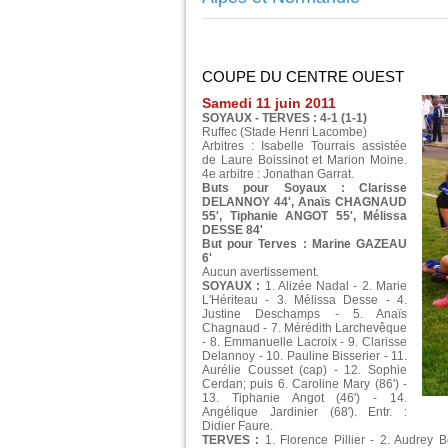
COUPE DU CENTRE OUEST
Samedi 11 juin 2011
SOYAUX - TERVES : 4-1 (1-1)
Ruffec (Stade Henri Lacombe)
Arbitres : Isabelle Tourrais assistée
de Laure Boissinot et Marion Moine.
4e arbitre : Jonathan Garrat.
Buts pour Soyaux : Clarisse
DELANNOY 44', Anaïs CHAGNAUD
55', Tiphanie ANGOT 55', Mélissa
DESSE 84'
But pour Terves : Marine GAZEAU
6'
Aucun avertissement.
SOYAUX :
1. Alizée Nadal - 2. Marie
L'Hériteau - 3. Mélissa Desse - 4.
Justine Deschamps - 5. Anaïs
Chagnaud - 7. Mérédith Larchevêque
- 8. Emmanuelle Lacroix - 9. Clarisse
Delannoy - 10. Pauline Bisserier - 11.
Aurélie Cousset (cap) - 12. Sophie
Cerdan; puis 6. Caroline Mary (86') -
13. Tiphanie Angot (46') - 14.
Angélique Jardinier (68'). Entr. :
Didier Faure.
TERVES :
1. Florence Pillier - 2. Audrey B