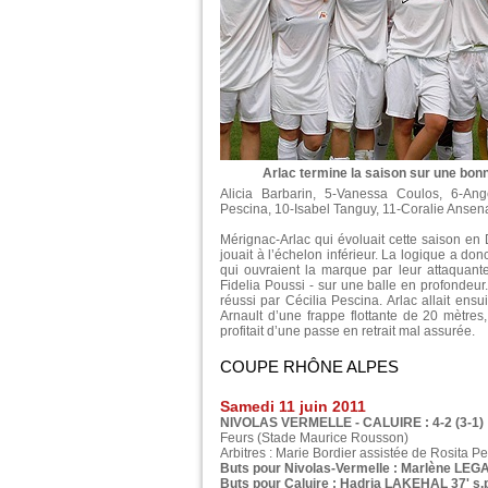
Arlac termine la saison sur une bonn
Alicia Barbarin, 5-Vanessa Coulos, 6-Ang
Pescina, 10-Isabel Tanguy, 11-Coralie Ansenat
Mérignac-Arlac qui évoluait cette saison e
jouait à l’échelon inférieur. La logique a d
qui ouvraient la marque par leur attaquant
Fidelia Poussi - sur une balle en profondeur
réussi par Cécilia Pescina. Arlac allait ensui
Arnault d’une frappe flottante de 20 mètres,
profitait d’une passe en retrait mal assurée.
COUPE RHÔNE ALPES
Samedi 11 juin 2011
NIVOLAS VERMELLE - CALUIRE : 4-2 (3-1)
Feurs (Stade Maurice Rousson)
Arbitres : Marie Bordier assistée de Rosita Pe
Buts pour Nivolas-Vermelle : Marlène LEGA
Buts pour Caluire : Hadria LAKEHAL 37' s