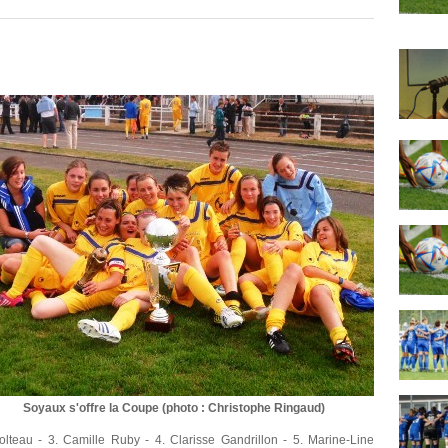
Soyaux s'offre la Coupe (photo : Christophe Ringaud)
olteau - 3. Camille Ruby - 4. Clarisse Gandrillon - 5. Marine-Line