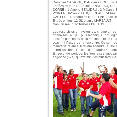
Dorothée GAZAGNE, 11-Mélanie DOUSSIN. E
Entrées en jeu : 12-Céline LANDREAU, 13-C
CORNÉ :
1-Amélie BEAUDRU ; 2-Mélanie 
POIRIER, 6-Sonia FAUQUEREAU, 7-Elise 
GAUTIER, 11-Amandine RUEL. Entr.: Jean 
Entrée en jeu : 12-Stéphanie MARSAULT
Non utilisée : 13-Christelle BRETON
Les réservistes ornaysiennes, champion de 
Yonnaises, au jeu plus technique, ont lo
"crispée par l’enjeu de la rencontre et ne jou
coach, à l’issue de la rencontre. Ce sont po
mauvaise relance. Il faudra attendre la 20e
atterrissait dans les bras de Beaudru. Cepen
En seconde période, les Yonnaises imposaie
angevine (52e), quinze minutes plus tard, Gaz