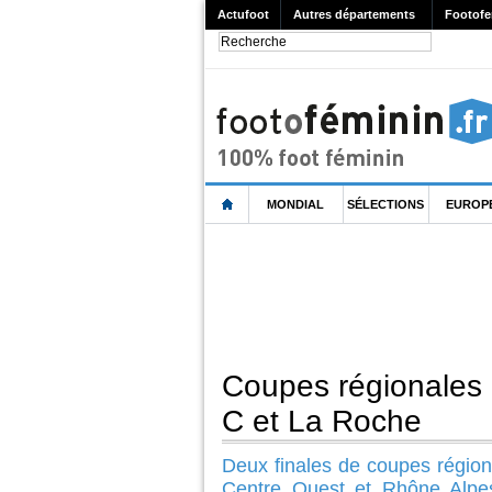
Actufoot
Autres départements
Footofe
MONDIAL
SÉLECTIONS
EUROP
Coupes régionales :
C et La Roche
Deux finales de coupes région
Centre Ouest et Rhône Alpes.