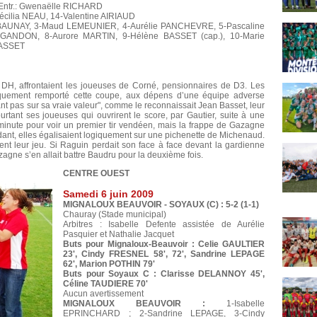
ntr.: Gwenaëlle RICHARD
écilia NEAU, 14-Valentine AIRIAUD
BAUNAY, 3-Maud LEMEUNIER, 4-Aurélie PANCHEVRE, 5-Pascaline
GANDON, 8-Aurore MARTIN, 9-Hélène BASSET (cap.), 10-Marie
BASSET
DH, affrontaient les joueuses de Corné, pensionnaires de D3. Les
giquement remporté cette coupe, aux dépens d’une équipe adverse
ant pas sur sa vraie valeur", comme le reconnaissait Jean Basset, leur
urtant ses joueuses qui ouvrirent le score, par Gautier, suite à une
 minute pour voir un premier tir vendéen, mais la frappe de Gazagne
dant, elles égalisaient logiquement sur une pichenette de Michenaud.
nt leur jeu. Si Raguin perdait son face à face devant la gardienne
agne s’en allait battre Baudru pour la deuxième fois.
CENTRE OUEST
Samedi 6 juin 2009
MIGNALOUX BEAUVOIR - SOYAUX (C) : 5-2 (1-1)
Chauray (Stade municipal)
Arbitres : Isabelle Defente assistée de Aurélie
Pasquier et Nathalie Jacquet
Buts pour Mignaloux-Beauvoir : Celie GAULTIER
23', Cindy FRESNEL 58', 72', Sandrine LEPAGE
62', Marion POTHIN 79'
Buts pour Soyaux C : Clarisse DELANNOY 45',
Céline TAUDIERE 70'
Aucun avertissement
MIGNALOUX BEAUVOIR :
1-Isabelle
EPRINCHARD ; 2-Sandrine LEPAGE, 3-Cindy