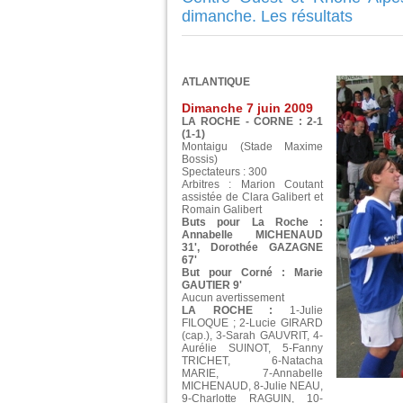
dimanche. Les résultats
ATLANTIQUE
Dimanche 7 juin 2009
LA ROCHE - CORNE : 2-1
(1-1)
Montaigu (Stade Maxime
Bossis)
Spectateurs : 300
Arbitres : Marion Coutant
assistée de Clara Galibert et
Romain Galibert
Buts pour La Roche :
Annabelle MICHENAUD
31', Dorothée GAZAGNE
67'
But pour Corné : Marie
GAUTIER 9'
Aucun avertissement
LA ROCHE :
1-Julie
FILOQUE ; 2-Lucie GIRARD
(cap.), 3-Sarah GAUVRIT, 4-
Aurélie SUINOT, 5-Fanny
TRICHET, 6-Natacha
MARIE, 7-Annabelle
MICHENAUD, 8-Julie NEAU,
9-Charlotte RAGUIN, 10-