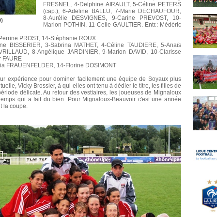
FRESNEL, 4-Delphine AIRAULT, 5-Céline PETERS
(cap.), 6-Adeline BALLU, 7-Marie DECHAUFOUR,
8-Aurélie DESVIGNES, 9-Carine PREVOST, 10-
O)
Marion POTHIN, 11-Celie GAULTIER. Entr.: Médéric
-Perrine PROST, 14-Stéphanie ROUX
ne BISSERIER, 3-Sabrina MATHET, 4-Céline TAUDIERE, 5-Anaïs
RILLAUD, 8-Angélique JARDINIER, 9-Marion DAVID, 10-Clarisse
er FAURE
Olivia FRAUENFELDER, 14-Florine DOSIMONT
 leur expérience pour dominer facilement une équipe de Soyaux plus
elle, Vicky Brossier, à qui elles ont tenu à dédier le titre, les filles de
ériode délicate. Au retour des vestiaires, les joueuses de Mignaloux
-temps qui a fait du bien. Pour Mignaloux-Beauvoir c'est une année
t la coupe.