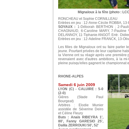
Mignaloux à la fête (photo : LC
RONCHEAU et Sophie CORNILLEAU
Entrées en jeu : 12-Anne-Cécile ROBBA, 13
SOYAUX :
1-Déborah BERTHON ; 2-Pauli
CHAGNAUD, 6-Caroline MARY, 7-Pauline V
DELANNOY, 11-Tiphanie ANGOT. Entr.: Didi
Entrées en jeu : 12-Adeline FRANCK, 13-
Les filles de Mignaloux ont su faire parler
jeune. Pourtant privées de leur capitaine habitu
la Vienne ont su réagir après une première p
revenaient avec d'autres ambitions, à la mi
pleine puisqu'elles gagnent le championnat e
RHONE-ALPES
Samedi 6 juin 2009
LYON (C) - CALUIRE : 5-0
(2-0)
Gières (Stade Paul
Bourgeat)
Arbitres : Elodie Munier
assistée de Séverine Deiro
et Céline Fleury
Buts : Anaïs RIBEYRA 1',
80', Fanny GARESIO 25',
Dalila ZERROUKI 50', 52'