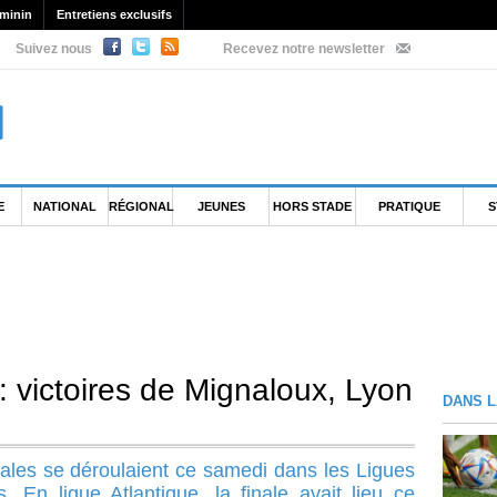
minin
Entretiens exclusifs
Suivez nous
Recevez notre newsletter
E
NATIONAL
RÉGIONAL
JEUNES
HORS STADE
PRATIQUE
S
 victoires de Mignaloux, Lyon
DANS L
ales se déroulaient ce samedi dans les Ligues
 En ligue Atlantique, la finale avait lieu ce