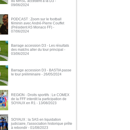
du MHSC accèdent à la D3
-
09/06/2024
PODCAST : Zoom sur le football
féminin avec André-Pierre Couffet
(Président AS Monaco FF)
-
07/06/2024
Barrage accession D3 - Les résultats
des matchs aller du tour principal
-
03/06/2024
Barrage accession D3 - BASTIA passe
le tour préliminaire
- 26/05/2024
REGION - Droits sportifs : Le COMEX
de la FFF interdit la participation de
SOYAUX en R1
- 13/08/2023
SOYAUX : la SAS en liquidation
judiciaire, l'association historique prête
à rebondir
- 01/08/2023