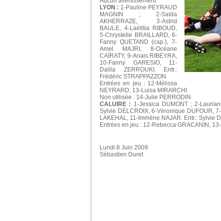
Aucun avertissement
LYON :
1-Pauline PEYRAUD
MAGNIN ; 2-Saïda
AKHERRAZE, 3-Astrid
BAULE, 4-Laëtitia RIBOUD,
5-Chrystelle BRAILLARD, 6-
Fanny QUETAND (cap.), 7-
Amel MAJRI, 8-Océane
CAÏRATY, 9-Anais RIBEYRA,
10-Fanny GARESIO, 11-
Dalila ZERROUKI. Entr.:
Frédéric STRAPPAZZON
Entrées en jeu : 12-Mélissa
NEYRARD, 13-Luisa MIRARCHI
Non utilisée : 14-Julie PERRODIN
CALUIRE :
1-Jessica DUMONT ; 2-Laurian
Sylvie DELCROIX, 6-Véronique DUFOUR, 7-
LAKEHAL, 11-Immène NAJAR. Entr.: Sylvie
Entrées en jeu : 12-Rebecca GRACANIN, 1
Lundi 8 Juin 2009
Sébastien Duret