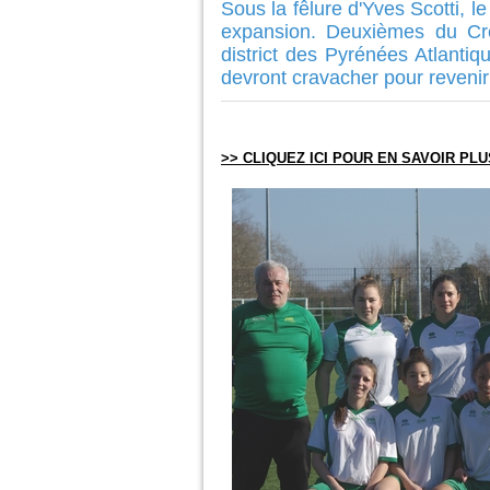
Sous la fêlure d'Yves Scotti, l
expansion. Deuxièmes du Cré
district des Pyrénées Atlantiq
devront cravacher pour reveni
>> CLIQUEZ ICI POUR EN SAVOIR PLU