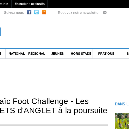
minin
Entretiens exclusifs
Suivez nous
Recevez notre newsletter
E
NATIONAL
RÉGIONAL
JEUNES
HORS STADE
PRATIQUE
S
aïc Foot Challenge - Les
DANS L
ETS d'ANGLET à la poursuite