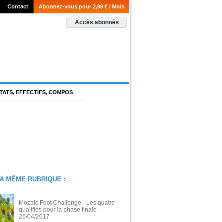
Contact
Abonnez-vous pour 2,99 € / Mois
Accès abonnés
TATS, EFFECTIFS, COMPOS
A MÊME RUBRIQUE :
Mozaic Foot Challenge - Les quatre
qualifiés pour la phase finale
-
26/04/2017