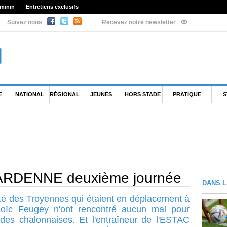
minin
Entretiens exclusifs
Suivez nous
Recevez notre newsletter
E
NATIONAL
RÉGIONAL
JEUNES
HORS STADE
PRATIQUE
S
DENNE deuxième journée
DANS L
côté des Troyennes qui étaient en déplacement à
oïc Feugey n'ont rencontré aucun mal pour
rdes chalonnaises. Et l'entraîneur de l'ESTAC