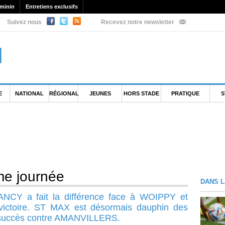
minin
Entretiens exclusifs
Suivez nous
Recevez notre newsletter
E
NATIONAL
RÉGIONAL
JEUNES
HORS STADE
PRATIQUE
S
e journée
DANS L
ANCY a fait la différence face à WOIPPY et
 victoire. ST MAX est désormais dauphin des
 succès contre AMANVILLERS.