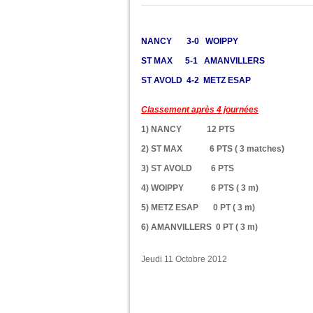
NANCY 3-0 WOIPPY
ST MAX 5-1 AMANVILLERS
ST AVOLD 4-2 METZ ESAP
Classement après 4 journées
1) NANCY 12 PTS
2) ST MAX 6 PTS ( 3 matches)
3) ST AVOLD 6 PTS
4) WOIPPY 6 PTS ( 3 m)
5) METZ ESAP 0 PT ( 3 m)
6) AMANVILLERS 0 PT ( 3 m)
Jeudi 11 Octobre 2012