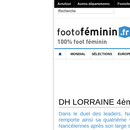
Actufoot
Autres départements
Footofe
MONDIAL
SÉLECTIONS
EUROP
DH LORRAINE 4èm
Dans le duel des leaders, N
remporte ainsi sa quatrième
Nancéiennes après son large