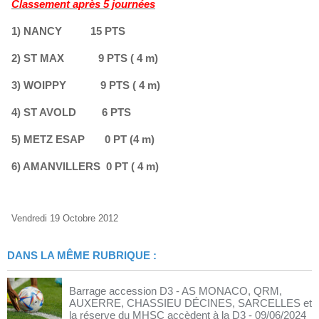
Classement après 5 journées
1) NANCY 15 PTS
2) ST MAX 9 PTS ( 4 m)
3) WOIPPY 9 PTS ( 4 m)
4) ST AVOLD 6 PTS
5) METZ ESAP 0 PT (4 m)
6) AMANVILLERS 0 PT ( 4 m)
Vendredi 19 Octobre 2012
DANS LA MÊME RUBRIQUE :
Barrage accession D3 - AS MONACO, QRM,
AUXERRE, CHASSIEU DÉCINES, SARCELLES et
la réserve du MHSC accèdent à la D3
- 09/06/2024