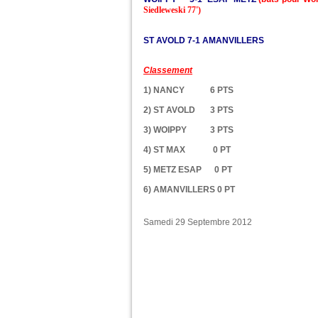
Siedleweski 77')
ST AVOLD 7-1 AMANVILLERS
Classement
1) NANCY 6 PTS
2) ST AVOLD 3 PTS
3) WOIPPY 3 PTS
4) ST MAX 0 PT
5) METZ ESAP 0 PT
6) AMANVILLERS 0 PT
Samedi 29 Septembre 2012