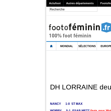
Actufoot
Autres départements
Footofe
MONDIAL
SÉLECTIONS
EUROP
DH LORRAINE deux
NANCY 1-0 ST MAX
WOIPPY 5-1 ESAP METZ
(buts pour Wo