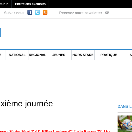
minin
Entretiens exclusifs
Suivez nous
Recevez notre newsletter
E
NATIONAL
RÉGIONAL
JEUNES
HORS STADE
PRATIQUE
S
ième journée
DANS L
ippy :
Marine Morel 3' /11', Hélène Lardenet 47', Leslie Ragasse 75', Lisa