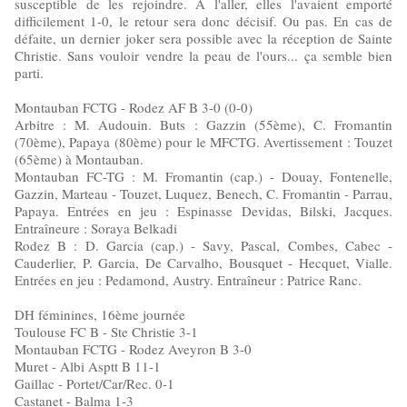
susceptible de les rejoindre. A l'aller, elles l'avaient emporté
difficilement 1-0, le retour sera donc décisif. Ou pas. En cas de
défaite, un dernier joker sera possible avec la réception de Sainte
Christie. Sans vouloir vendre la peau de l'ours... ça semble bien
parti.
Montauban FCTG - Rodez AF B 3-0 (0-0)
Arbitre : M. Audouin. Buts : Gazzin (55ème), C. Fromantin
(70ème), Papaya (80ème) pour le MFCTG. Avertissement : Touzet
(65ème) à Montauban.
Montauban FC-TG : M. Fromantin (cap.) - Douay, Fontenelle,
Gazzin, Marteau - Touzet, Luquez, Benech, C. Fromantin - Parrau,
Papaya. Entrées en jeu : Espinasse Devidas, Bilski, Jacques.
Entraîneure : Soraya Belkadi
Rodez B : D. Garcia (cap.) - Savy, Pascal, Combes, Cabec -
Cauderlier, P. Garcia, De Carvalho, Bousquet - Hecquet, Vialle.
Entrées en jeu : Pedamond, Austry. Entraîneur : Patrice Ranc.
DH féminines, 16ème journée
Toulouse FC B - Ste Christie 3-1
Montauban FCTG - Rodez Aveyron B 3-0
Muret - Albi Asptt B 11-1
Gaillac - Portet/Car/Rec. 0-1
Castanet - Balma 1-3