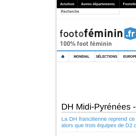
Actufoot
Autres départements
Footofe
MONDIAL
SÉLECTIONS
EUROP
DH Midi-Pyrénées 
La DH francilienne reprend c
alors que trois équipes de D2 