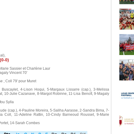
l
al),
(0-0)
 Marie Sassier et Charlène Laur
agaly Vincent 70'
 ; Coll 79' pour Muret
Buscaylet, 4-Lison Hoqui, 5-Margaux Lissarre (cap.), 3-Melissa
at, 10-Julie Cazanave, 8-Margot Robinne, 11-Lisa Benoît, 9-Magaly
fou Sylla
de (cap.), 4-Pauline Moreira, 5-Saliha Aarasse, 2-Sandra Bima, 7-
tia Coll, 11-Adeline Rattin, 10-Cindy Barneoud Rousset, 9-Marie
 Portet, 14-Sarah Combes