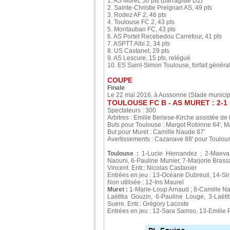
1. AS Muret, 50 pts (barragiste D2)
2. Sainte-Christie Preignan AS, 49 pts
3. Rodez AF 2, 46 pts
4. Toulouse FC 2, 43 pts
5. Montauban FC, 43 pts
6. AS Portet Recebedou Carrefour, 41 pts
7. ASPTT Albi 2, 34 pts
8. US Castanet, 29 pts
9. AS Lescure, 15 pts, relégué
10. ES Saint-Simon Toulouse, forfait généra
COUPE
Finale
Le 22 mai 2016, à Aussonne (Stade municip
TOULOUSE FC B - AS MURET : 2-1 
Spectateurs : 300
Arbitres : Emilie Berlese-Kirche assistée de
Buts pour Toulouse : Margot Robinne 64', M
But pour Muret : Camille Naude 87'
Avertissements : Cazanave 88' pour Toulouse
Toulouse :
1-Lucie Hernandez ; 2-Maeva 
Naouni, 6-Pauline Munier, 7-Marjorie Brass
Vincent. Entr.: Nicolas Castanier
Entrées en jeu : 13-Océane Dubreuil, 14-Sir
Non utilisée : 12-Ins Maurel
Muret :
1-Marie-Loup Arnaud ; 8-Camille Nau
Laëtitia Gouzin, 6-Pauline Louge, 3-Laëti
Suere. Entr.: Grégory Lacoste
Entrées en jeu : 12-Sara Samso, 13-Emilie