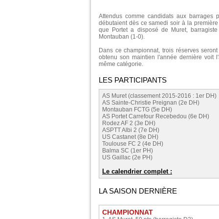
Attendus comme candidats aux barrages po
débutaient dès ce samedi soir à la première 
que Portet a disposé de Muret, barragiste 
Montauban (1-0).
Dans ce championnat, trois réserves seront 
obtenu son maintien l'année dernière voit l
même catégorie.
LES PARTICIPANTS
AS Muret (classement 2015-2016 : 1er DH)
AS Sainte-Christie Preignan (2e DH)
Montauban FCTG (5e DH)
AS Portet Carrefour Recebedou (6e DH)
Rodez AF 2 (3e DH)
ASPTT Albi 2 (7e DH)
US Castanet (8e DH)
Toulouse FC 2 (4e DH)
Balma SC (1er PH)
US Gaillac (2e PH)
Le calendrier complet :
LA SAISON DERNIÈRE
CHAMPIONNAT