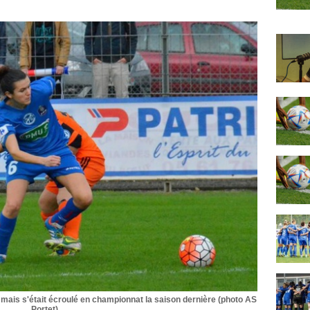
 mais s'était écroulé en championnat la saison dernière (photo AS
Portet)