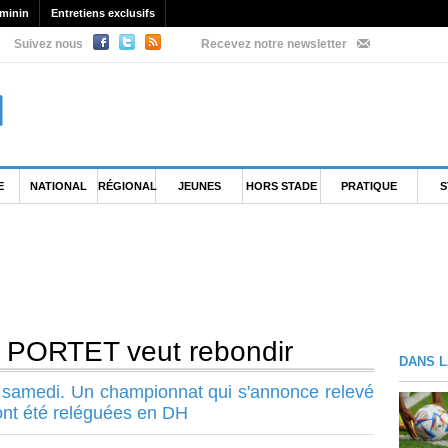
minin
Entretiens exclusifs
Suivez nous
Recevez notre newsletter
E
NATIONAL
RÉGIONAL
JEUNES
HORS STADE
PRATIQUE
S
- PORTET veut rebondir
DANS L
e samedi. Un championnat qui s'annonce relevé
ont été reléguées en DH