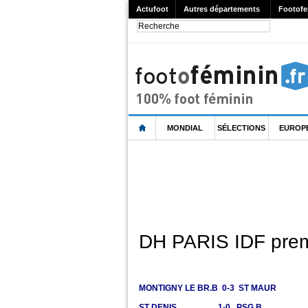
Actufoot
Autres départements
Footofe
MONDIAL
SÉLECTIONS
EUROP
DH PARIS IDF prem
MONTIGNY LE BR.B 0-3 ST MAUR
ST DENIS 1-0 PSG B