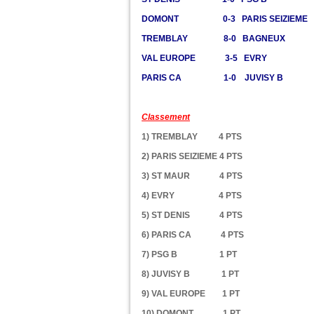
DOMONT 0-3 PARIS SEIZIEME
TREMBLAY 8-0 BAGNEUX
VAL EUROPE 3-5 EVRY
PARIS CA 1-0 JUVISY B
Classement
1) TREMBLAY 4 PTS
2) PARIS SEIZIEME 4 PTS
3) ST MAUR 4 PTS
4) EVRY 4 PTS
5) ST DENIS 4 PTS
6) PARIS CA 4 PTS
7) PSG B 1 PT
8) JUVISY B 1 PT
9) VAL EUROPE 1 PT
10) DOMONT 1 PT