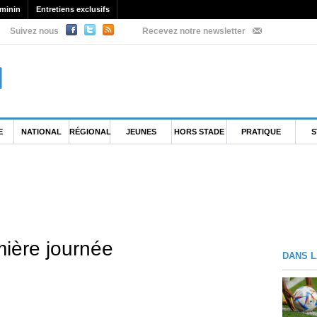
minin
Entretiens exclusifs
Suivez nous
Recevez notre newsletter
E
NATIONAL
RÉGIONAL
JEUNES
HORS STADE
PRATIQUE
S
ière journée
DANS L