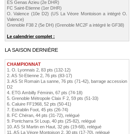
ES Genas Azieu (2e DHR)
FC Saint-Etienne (1er DHR)
O. Valence (10e D2) (US La Véore Montoison a intégré O.
Valence)
Grenoble F38 2 (5e DH) (Grenoble MC2F a intégré le GF38)
Le calendrier complet :
LA SAISON DERNIÈRE
CHAMPIONNAT
1. O. Lyonnais 2, 83 pts (132-12)
2. AS St-Etienne 2, 76 pts (83-17)
3. AS St Romain La sanne, 76 pts (71-42), barrage accession
D2
4. ETG Ambilly Féminin, 67 pts (74-18)
5. Grenoble Métropole Claix F 2, 59 pts (51-33)
6. Caluire FF1968, 52 pts (50-41)
7. Estrablin Foot, 45 pts (26-74)
8. FC Chéran, 44 pts (31-72), relégué
9. Pontcharra St Loup, 40 pts (25-82), relégué
10. AS St Martin en Haut, 32 pts (19-68), relégué
11. AS La Véore Montoison 2, 30 pts (17-70), relégué