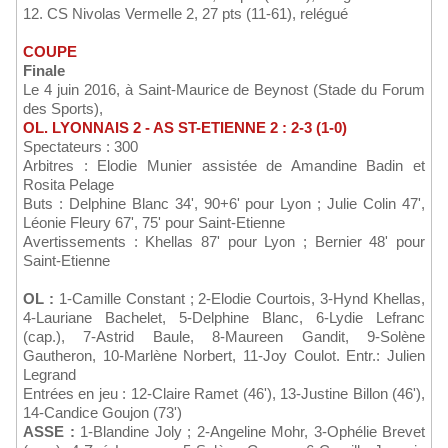
12. CS Nivolas Vermelle 2, 27 pts (11-61), relégué
COUPE
Finale
Le 4 juin 2016, à Saint-Maurice de Beynost (Stade du Forum
des Sports),
OL. LYONNAIS 2 - AS ST-ETIENNE 2 : 2-3 (1-0)
Spectateurs : 300
Arbitres : Elodie Munier assistée de Amandine Badin et
Rosita Pelage
Buts : Delphine Blanc 34', 90+6' pour Lyon ; Julie Colin 47',
Léonie Fleury 67', 75' pour Saint-Etienne
Avertissements : Khellas 87' pour Lyon ; Bernier 48' pour
Saint-Etienne
OL :
1-Camille Constant ; 2-Elodie Courtois, 3-Hynd Khellas,
4-Lauriane Bachelet, 5-Delphine Blanc, 6-Lydie Lefranc
(cap.), 7-Astrid Baule, 8-Maureen Gandit, 9-Solène
Gautheron, 10-Marlène Norbert, 11-Joy Coulot. Entr.: Julien
Legrand
Entrées en jeu : 12-Claire Ramet (46'), 13-Justine Billon (46'),
14-Candice Goujon (73')
ASSE :
1-Blandine Joly ; 2-Angeline Mohr, 3-Ophélie Brevet