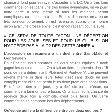
chance à fond pour essayer d'accéder à la D2. On a très bien
commencé, on est dans une très bonne dynamique, on va jouer
notre carte à fond même si tous les matches seront
compliqués, ça se jouera à rien. Et puis dimanche, on a eu un
très bon comportement, on est revenu au score, on a montré
qu'on avait une grosse envie, c'est encourageant pour la suite.
« CE SERA DE TOUTE FAÇON UNE DÉCEPTION
POUR LES JOUEUSES ET POUR LE CLUB SI ON
N'ACCÈDE PAS À LA D2 DÈS CETTE ANNÉE »
L'accession se résumera à un duel entre Saint-Malo et
Gonfreville ?
Pour l'instant, nous sommes les deux seules équipes à avoir
gagné les deux matches. On a fait un tiers du chemin, dans 15
jours ce sera déterminant. Ploërmel et Pont-de-l'Arche peuvent
revenir même si dans leurs têtes c'est sans doute un peu
compliqué car elles ont perdu leurs deux premières oppositions.
Et même si rien n'est joué, il y a déjà six points d'écart, ça
commence à faire un sacré fossé. On a aussi eu la chance de
recevoir deux fois à domicile, c'est plus facile. On verra
comment on se comporte lors des déplacements.
Qu'est-ce qui fera la différence entre ces deux équipes ?