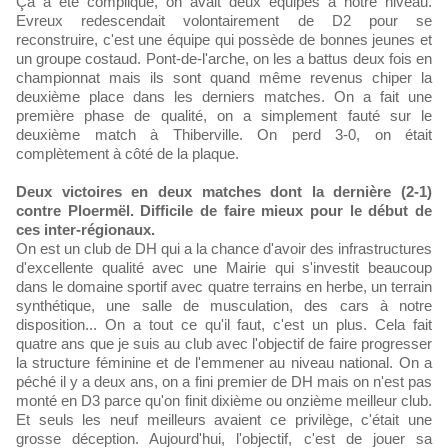
Ça a été compliqué, on avait deux équipes à notre niveau.
Evreux redescendait volontairement de D2 pour se
reconstruire, c'est une équipe qui possède de bonnes jeunes et
un groupe costaud. Pont-de-l'arche, on les a battus deux fois en
championnat mais ils sont quand même revenus chiper la
deuxième place dans les derniers matches. On a fait une
première phase de qualité, on a simplement fauté sur le
deuxième match à Thiberville. On perd 3-0, on était
complètement à côté de la plaque.
Deux victoires en deux matches dont la dernière (2-1)
contre Ploermël. Difficile de faire mieux pour le début de
ces inter-régionaux.
On est un club de DH qui a la chance d'avoir des infrastructures
d'excellente qualité avec une Mairie qui s'investit beaucoup
dans le domaine sportif avec quatre terrains en herbe, un terrain
synthétique, une salle de musculation, des cars à notre
disposition... On a tout ce qu'il faut, c'est un plus. Cela fait
quatre ans que je suis au club avec l'objectif de faire progresser
la structure féminine et de l'emmener au niveau national. On a
péché il y a deux ans, on a fini premier de DH mais on n'est pas
monté en D3 parce qu'on finit dixième ou onzième meilleur club.
Et seuls les neuf meilleurs avaient ce privilège, c'était une
grosse déception. Aujourd'hui, l'objectif, c'est de jouer sa