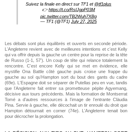
Suivez la finale en direct sur TF1 et
@tf1plus
👉
https://t.co/RsIJgpP03M
pic.twitter.com/TB2Wuh7XBg
— TF1 (@TF1)
July 27, 2025
Les débats sont plus équilibrés et ouverts en seconde période.
L'Angleterre revient avec de meilleures intentions et c'est Kelly
qui va offrir depuis la gauche un centre pour la reprise de la tête
de Russo (1-1, 57'). Un coup de tête qui relance totalement la
rencontre. C'est encore Kelly qui se met en évidence, elle
mystifie Ona Battle côté gauche puis croise une frappe du
gauche au sol qu'Hampton sort du bout des gants du cadre
(69e). L'Espagne doit se séparer de Putellas peu en vue, tandis
que l'Angleterre fait entrer sa prometteuse pépite Agyemang,
décisive aux tours précédents. Mais la formation de Montserrat
Tomé a d'autres ressources à l'image de l'entrante Clàudia
Pina. Servie à gauche, elle décochait un tir enroulé du droit que
Hampton détournait en corner (74e). L'Angleterre tenait bon
pour décrocher la prolongation.