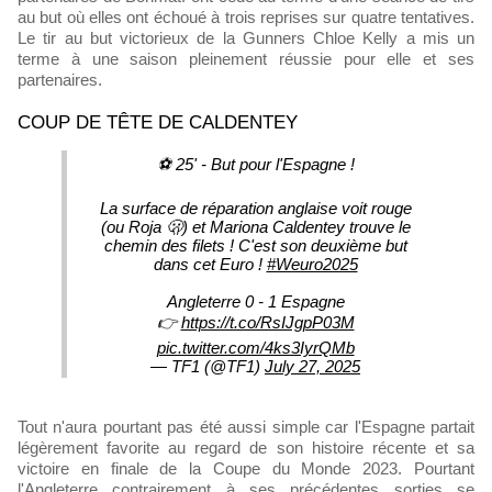
au but où elles ont échoué à trois reprises sur quatre tentatives.
Le tir au but victorieux de la Gunners Chloe Kelly a mis un
terme à une saison pleinement réussie pour elle et ses
partenaires.
COUP DE TÊTE DE CALDENTEY
⚽️ 25' - But pour l'Espagne !
La surface de réparation anglaise voit rouge
(ou Roja 🫢) et Mariona Caldentey trouve le
chemin des filets ! C'est son deuxième but
dans cet Euro !
#Weuro2025
Angleterre 0 - 1 Espagne
👉
https://t.co/RsIJgpP03M
pic.twitter.com/4ks3IyrQMb
— TF1 (@TF1)
July 27, 2025
Tout n'aura pourtant pas été aussi simple car l'Espagne partait
légèrement favorite au regard de son histoire récente et sa
victoire en finale de la Coupe du Monde 2023. Pourtant
l'Angleterre contrairement à ses précédentes sorties se