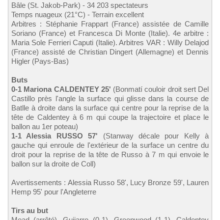
Bâle (St. Jakob-Park) - 34 203 spectateurs
Temps nuageux (21°C) - Terrain excellent
Arbitres : Stéphanie Frappart (France) assistée de Camille
Soriano (France) et Francesca Di Monte (Italie). 4e arbitre :
Maria Sole Ferrieri Caputi (Italie). Arbitres VAR : Willy Delajod
(France) assisté de Christian Dingert (Allemagne) et Dennis
Higler (Pays-Bas)
Buts
0-1 Mariona CALDENTEY 25'
(Bonmatí couloir droit sert Del
Castillo près l'angle la surface qui glisse dans la course de
Batlle à droite dans la surface qui centre pour la reprise de la
tête de Caldentey à 6 m qui coupe la trajectoire et place le
ballon au 1er poteau)
1-1 Alessia RUSSO 57'
(Stanway décale pour Kelly à
gauche qui enroule de l'extérieur de la surface un centre du
droit pour la reprise de la tête de Russo à 7 m qui envoie le
ballon sur la droite de Coll)
Avertissements : Alessia Russo 58', Lucy Bronze 59', Lauren
Hemp 95' pour l'Angleterre
Tirs au but
Mead (arrêté), Guijarro (0-1), Greenwood (1-1), Caldentey