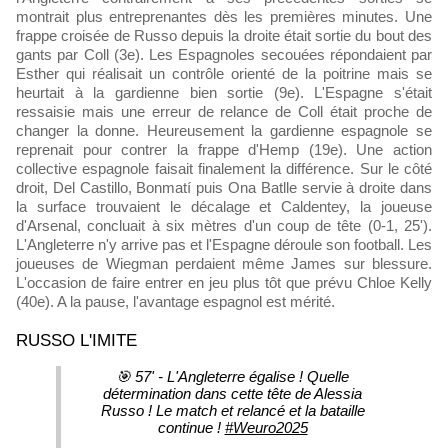
montrait plus entreprenantes dès les premières minutes. Une
frappe croisée de Russo depuis la droite était sortie du bout des
gants par Coll (3e). Les Espagnoles secouées répondaient par
Esther qui réalisait un contrôle orienté de la poitrine mais se
heurtait à la gardienne bien sortie (9e). L'Espagne s'était
ressaisie mais une erreur de relance de Coll était proche de
changer la donne. Heureusement la gardienne espagnole se
reprenait pour contrer la frappe d'Hemp (19e). Une action
collective espagnole faisait finalement la différence. Sur le côté
droit, Del Castillo, Bonmatí puis Ona Batlle servie à droite dans
la surface trouvaient le décalage et Caldentey, la joueuse
d'Arsenal, concluait à six mètres d'un coup de tête (0-1, 25').
L'Angleterre n'y arrive pas et l'Espagne déroule son football. Les
joueuses de Wiegman perdaient même James sur blessure.
L'occasion de faire entrer en jeu plus tôt que prévu Chloe Kelly
(40e). A la pause, l'avantage espagnol est mérité.
RUSSO L'IMITE
🎯 57' - L'Angleterre égalise ! Quelle
détermination dans cette tête de Alessia
Russo ! Le match et relancé et la bataille
continue !
#Weuro2025