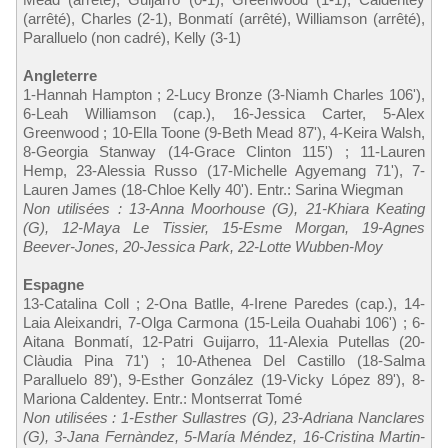
(arrêté), Charles (2-1), Bonmatí (arrêté), Williamson (arrêté),
Paralluelo (non cadré), Kelly (3-1)
Angleterre
1-Hannah Hampton ; 2-Lucy Bronze (3-Niamh Charles 106'),
6-Leah Williamson (cap.), 16-Jessica Carter, 5-Alex
Greenwood ; 10-Ella Toone (9-Beth Mead 87'), 4-Keira Walsh,
8-Georgia Stanway (14-Grace Clinton 115') ; 11-Lauren
Hemp, 23-Alessia Russo (17-Michelle Agyemang 71'), 7-
Lauren James (18-Chloe Kelly 40'). Entr.: Sarina Wiegman
Non utilisées : 13-Anna Moorhouse (G), 21-Khiara Keating
(G), 12-Maya Le Tissier, 15-Esme Morgan, 19-Agnes
Beever-Jones, 20-Jessica Park, 22-Lotte Wubben-Moy
Espagne
13-Catalina Coll ; 2-Ona Batlle, 4-Irene Paredes (cap.), 14-
Laia Aleixandri, 7-Olga Carmona (15-Leila Ouahabi 106') ; 6-
Aitana Bonmatí, 12-Patri Guijarro, 11-Alexia Putellas (20-
Clàudia Pina 71') ; 10-Athenea Del Castillo (18-Salma
Paralluelo 89'), 9-Esther González (19-Vicky López 89'), 8-
Mariona Caldentey. Entr.: Montserrat Tomé
Non utilisées : 1-Esther Sullastres (G), 23-Adriana Nanclares
(G), 3-Jana Fernàndez, 5-María Méndez, 16-Cristina Martin-