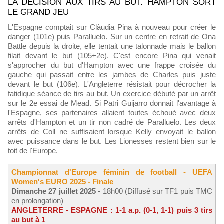
LA DÉCISION AUX TIRS AU BUT. HAMPTON SORT
LE GRAND JEU
L'Espagne comptait sur Clàudia Pina à nouveau pour créer le
danger (101e) puis Paralluelo. Sur un centre en retrait de Ona
Battle depuis la droite, elle tentait une talonnade mais le ballon
filait devant le but (105+2e). C'est encore Pina qui venait
s'approcher du but d'Hampton avec une frappe croisée du
gauche qui passait entre les jambes de Charles puis juste
devant le but (106e). L'Angleterre résistait pour décrocher la
fatidique séance de tirs au but. Un exercice débuté par un arrêt
sur le 2e essai de Mead. Si Patri Guijarro donnait l'avantage à
l'Espagne, ses partenaires allaient toutes échoué avec deux
arrêts d'Hampton et un tir non cadré de Paralluelo. Les deux
arrêts de Coll ne suffisaient lorsque Kelly envoyait le ballon
avec puissance dans le but. Les Lionesses restent bien sur le
toit de l'Europe.
Championnat d'Europe féminin de football - UEFA
Women's EURO 2025 - Finale
Dimanche 27 juillet 2025
- 18h00 (Diffusé sur TF1 puis TMC
en prolongation)
ANGLETERRE - ESPAGNE : 1-1 a.p. (0-1, 1-1) puis 3 tirs
au but à 1