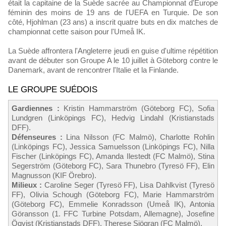
était la capitaine de la Suède sacrée au Championnat d'Europe
féminin des moins de 19 ans de l'UEFA en Turquie. De son
côté, Hjohlman (23 ans) a inscrit quatre buts en dix matches de
championnat cette saison pour l'Umeå IK.
La Suède affrontera l'Angleterre jeudi en guise d'ultime répétition
avant de débuter son Groupe A le 10 juillet à Göteborg contre le
Danemark, avant de rencontrer l'Italie et la Finlande.
LE GROUPE SUÉDOIS
Gardiennes :
Kristin Hammarström (Göteborg FC), Sofia
Lundgren (Linköpings FC), Hedvig Lindahl (Kristianstads
DFF).
Défenseures :
Lina Nilsson (FC Malmö), Charlotte Rohlin
(Linköpings FC), Jessica Samuelsson (Linköpings FC), Nilla
Fischer (Linköpings FC), Amanda Ilestedt (FC Malmö), Stina
Segerström (Göteborg FC), Sara Thunebro (Tyresö FF), Elin
Magnusson (KIF Örebro).
Milieux :
Caroline Seger (Tyresö FF), Lisa Dahlkvist (Tyresö
FF), Olivia Schough (Göteborg FC), Marie Hammarström
(Göteborg FC), Emmelie Konradsson (Umeå IK), Antonia
Göransson (1. FFC Turbine Potsdam, Allemagne), Josefine
Öqvist (Kristianstads DFF), Therese Sjögran (FC Malmö).